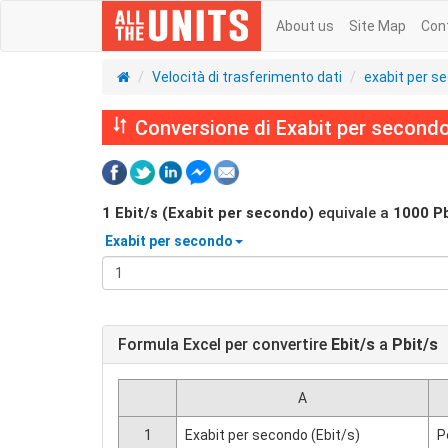
About us
Site Map
Con
Velocità di trasferimento dati
exabit per s
Conversione di Exabit per secondo 
1
Ebit/s (Exabit per secondo)
equivale a
1000
Pb
Exabit per secondo
Formula Excel per convertire
Ebit/s
a
Pbit/s
A
1
Exabit per secondo (Ebit/s)
P