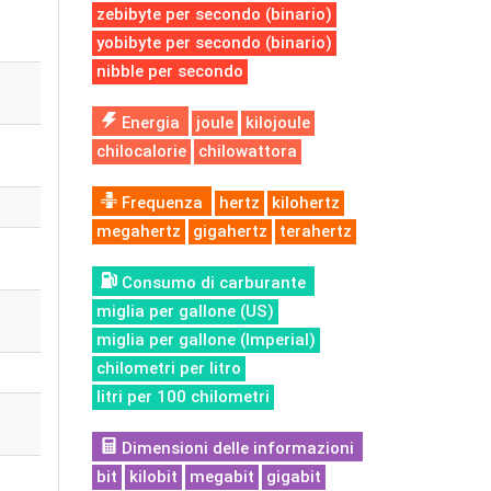
zebibyte per secondo (binario)
yobibyte per secondo (binario)
nibble per secondo
Energia
joule
kilojoule
chilocalorie
chilowattora
Frequenza
hertz
kilohertz
megahertz
gigahertz
terahertz
Consumo di carburante
miglia per gallone (US)
miglia per gallone (Imperial)
chilometri per litro
litri per 100 chilometri
Dimensioni delle informazioni
bit
kilobit
megabit
gigabit