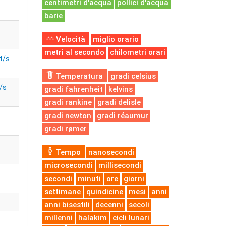
centimetri d'acqua
pollici d'acqua
barie
Velocità
miglio orario
metri al secondo
chilometri orari
t/s
Temperatura
gradi celsius
/s
gradi fahrenheit
kelvins
gradi rankine
gradi delisle
gradi newton
gradi réaumur
gradi rømer
Tempo
nanosecondi
microsecondi
millisecondi
secondi
minuti
ore
giorni
settimane
quindicine
mesi
anni
anni bisestili
decenni
secoli
millenni
halakim
cicli lunari