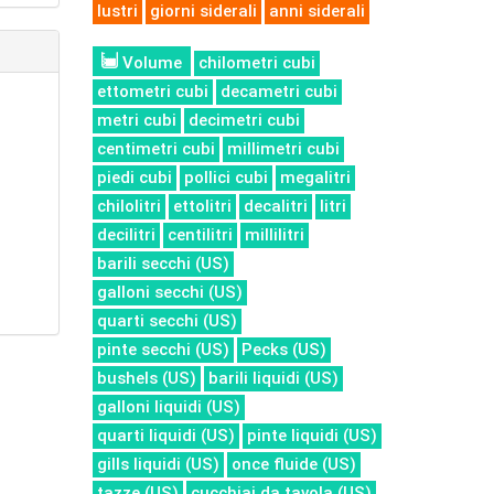
lustri
giorni siderali
anni siderali
Volume
chilometri cubi
ettometri cubi
decametri cubi
metri cubi
decimetri cubi
centimetri cubi
millimetri cubi
piedi cubi
pollici cubi
megalitri
chilolitri
ettolitri
decalitri
litri
decilitri
centilitri
millilitri
barili secchi (US)
galloni secchi (US)
quarti secchi (US)
pinte secchi (US)
Pecks (US)
bushels (US)
barili liquidi (US)
galloni liquidi (US)
quarti liquidi (US)
pinte liquidi (US)
gills liquidi (US)
once fluide (US)
tazze (US)
cucchiai da tavola (US)