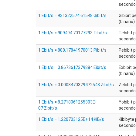
secondo 
1 Ebit/s = 931322574.61548 Gibit/s
Gibibit 
(binario)
1 Ebit/s = 909494.70177293 Tibit/s
Tebibit p
secondo 
1 Ebit/s = 888.17841970013 Pibit/s
Pebibit p
secondo 
1 Ebit/s = 0.8673617379884 Eibit/s
Exbibit 
(binario)
1 Ebit/s = 0.0008470329472543 Zibit/s
Zebibit p
secondo 
1 Ebit/s = 8.2718061255303E-
Yobibit p
07 Zibit/s
secondo 
1 Ebit/s = 1.220703125E+14 KiB/s
Kibibyte 
secondo 