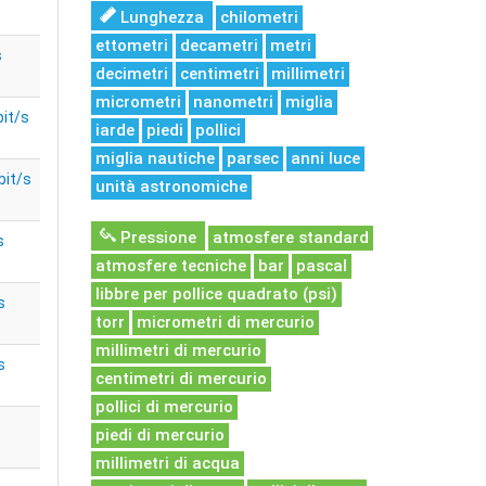
Lunghezza
chilometri
ettometri
decametri
metri
s
decimetri
centimetri
millimetri
micrometri
nanometri
miglia
bit/s
iarde
piedi
pollici
miglia nautiche
parsec
anni luce
bit/s
unità astronomiche
Pressione
atmosfere standard
s
atmosfere tecniche
bar
pascal
libbre per pollice quadrato (psi)
s
torr
micrometri di mercurio
millimetri di mercurio
s
centimetri di mercurio
pollici di mercurio
piedi di mercurio
millimetri di acqua