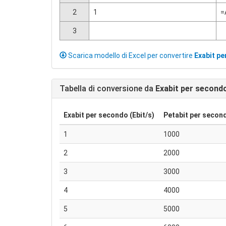
2
1
=
3
Scarica modello di Excel per convertire
Exabit p
Tabella di conversione da
Exabit per second
Exabit per secondo (Ebit/s)
Petabit per second
1
1000
2
2000
3
3000
4
4000
5
5000