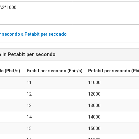
A2*1000
er secondo
a
Petabit per secondo
o
in
Petabit per secondo
o (Pbit/s)
Exabit per secondo (Ebit/s)
Petabit per secondo (Pbi
11
11000
12
12000
13
13000
14
14000
15
15000