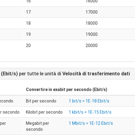
16
16000
17
17000
18
18000
19
19000
20
20000
(Ebit/s)
per tutte le unità di
Velocità di trasferimento dati
Convertire in
exabit per secondo (Ebit/s)
secondo
Bit per secondo
1 bit/s = 1E-18 Ebit/s
per secondo
Kilobit per secondo
1 kbit/s = 1E-15 Ebit/s
per
Megabit per
1 Mbit/s = 1E-12 Ebit/s
secondo