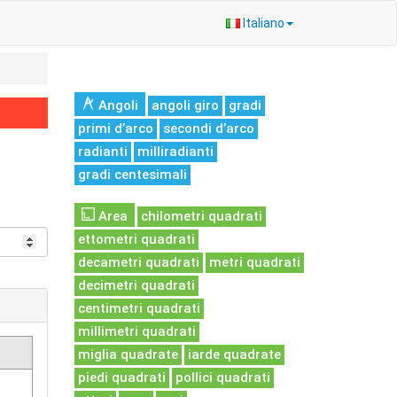
Italiano
Angoli
angoli giro
gradi
primi d’arco
secondi d’arco
radianti
milliradianti
gradi centesimali
Area
chilometri quadrati
ettometri quadrati
decametri quadrati
metri quadrati
decimetri quadrati
centimetri quadrati
millimetri quadrati
miglia quadrate
iarde quadrate
piedi quadrati
pollici quadrati