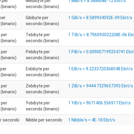
 per
Mebibyte per
1 MiB/s = 8.388608E-12 Ebit/s
(binario)
secondo (binario)
per
Gibibyte per
1 GiB/s = 8.589934592E-09 Ebit/s
(binario)
secondo (binario)
 per
Tebibyte per
1 TiB/s = 8.796093022208E-06 Ebi
(binario)
secondo (binario)
 per
Pebibyte per
1 PiB/s = 0.009007199254741 Ebit
(binario)
secondo (binario)
 per
Exbibyte per
1 EiB/s = 9.2233720368548 Ebit/s
(binario)
secondo (binario)
 per
Zebibyte per
1 ZiB/s = 9444.7329657393 Ebit/s
(binario)
secondo (binario)
 per
Yobibyte per
1 YiB/s = 9671406.556917 Ebit/s
(binario)
secondo (binario)
er secondo
Nibble per secondo
1 Nibble/s = 4E-18 Ebit/s