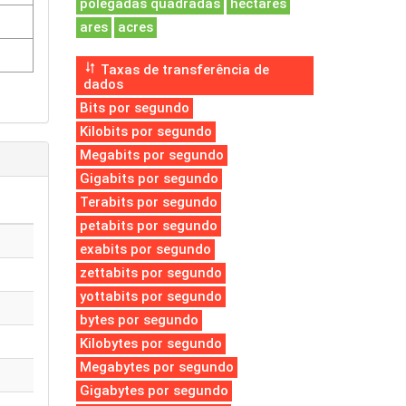
polegadas quadradas
hectares
ares
acres
Taxas de transferência de
dados
Bits por segundo
Kilobits por segundo
Megabits por segundo
Gigabits por segundo
Terabits por segundo
petabits por segundo
exabits por segundo
zettabits por segundo
yottabits por segundo
bytes por segundo
Kilobytes por segundo
Megabytes por segundo
Gigabytes por segundo