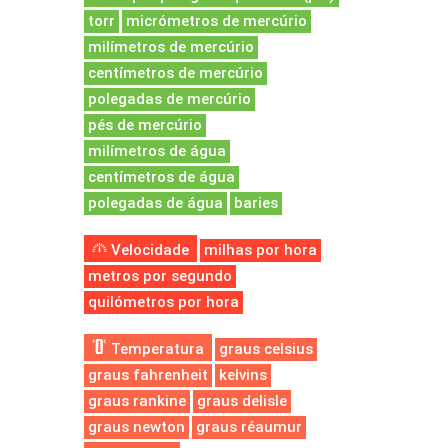
torr
micrómetros de mercúrio
milímetros de mercúrio
centímetros de mercúrio
polegadas de mercúrio
pés de mercúrio
milímetros de água
centímetros de água
polegadas de água
baries
Velocidade
milhas por hora
metros por segundo
quilómetros por hora
Temperatura
graus celsius
graus fahrenheit
kelvins
graus rankine
graus delisle
graus newton
graus réaumur