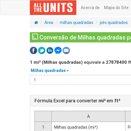
Acerca de
Mapa do Site
Área
milhas quadradas
pés quadrados
Conversão de Milhas quadradas pa
1
mi² (Milhas quadradas)
equivale a
27878400
f
Milhas quadradas
Fórmula Excel para converter
mi²
em
ft²
A
1
Milhas quadradas (mi²)
P