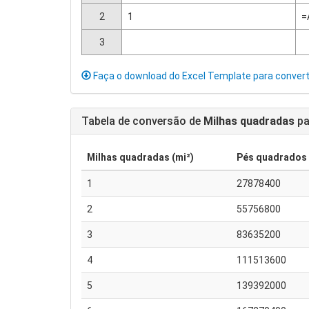
2
1
=
3
Faça o download do Excel Template para conver
Tabela de conversão de
Milhas quadradas
pa
Milhas quadradas (mi²)
Pés quadrados (
1
27878400
2
55756800
3
83635200
4
111513600
5
139392000