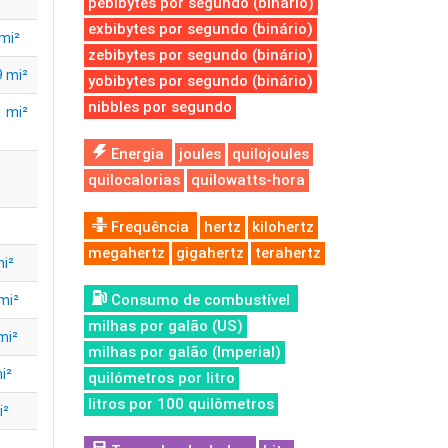
pebibytes por segundo (binário)
exbibytes por segundo (binário)
mi²
zebibytes por segundo (binário)
 mi²
yobibytes por segundo (binário)
nibbles por segundo
 mi²
Energia
joules
quilojoules
quilocalorias
quilowatts-hora
Frequência
hertz
kilohertz
megahertz
gigahertz
terahertz
i²
Consumo de combustível
mi²
milhas por galão (US)
mi²
milhas por galão (Imperial)
i²
quilómetros por litro
litros por 100 quilômetros
i²