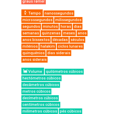
graus rømer
Tempo
nanossegundos
microssegundos
milissegundos
segundos
minutos
horas
dias
semanas
quinzenas
meses
anos
anos bissextos
décadas
séculos
milénios
halakim
ciclos lunares
quinquénios
dias siderais
anos siderais
Volume
quilómetros cúbicos
hectómetros cúbicos
decâmetros cúbicos
metros cúbicos
decímetros cúbicos
centímetros cúbicos
milímetros cúbicos
pés cúbicos