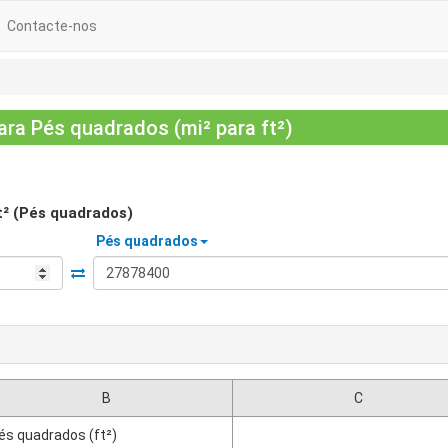
Contacte-nos
ra Pés quadrados (mi² para ft²)
t² (Pés quadrados)
Pés quadrados
B
C
és quadrados (ft²)