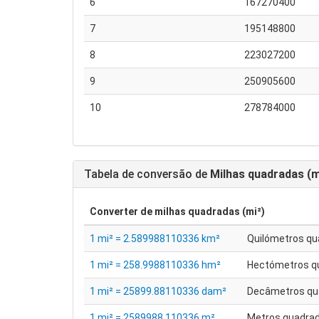
6
167270400
7
195148800
8
223027200
9
250905600
10
278784000
Tabela de conversão de
Milhas quadradas (m
Converter de
milhas quadradas (mi²)
1 mi² = 2.589988110336 km²
Quilómetros q
1 mi² = 258.9988110336 hm²
Hectómetros q
1 mi² = 25899.88110336 dam²
Decâmetros qu
1 mi² = 2589988.110336 m²
Metros quadra