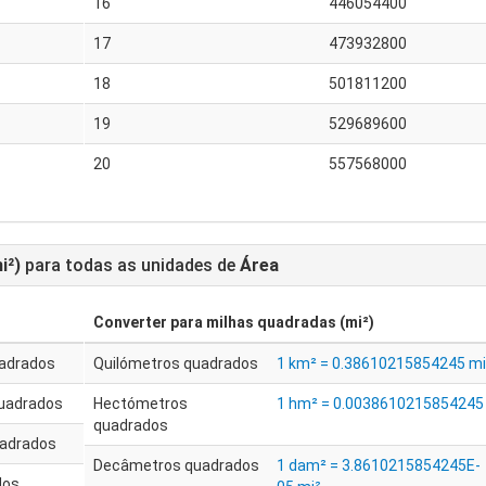
16
446054400
17
473932800
18
501811200
19
529689600
20
557568000
i²)
para todas as unidades de
Área
Converter para
milhas quadradas (mi²)
uadrados
Quilómetros quadrados
1 km² = 0.38610215854245 mi
uadrados
Hectómetros
1 hm² = 0.0038610215854245
quadrados
adrados
Decâmetros quadrados
1 dam² = 3.8610215854245E-
dos