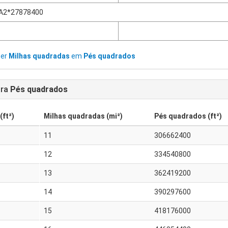
A2*27878400
ter
Milhas quadradas
em
Pés quadrados
ra
Pés quadrados
ft²)
Milhas quadradas (mi²)
Pés quadrados (ft²)
11
306662400
12
334540800
13
362419200
14
390297600
15
418176000