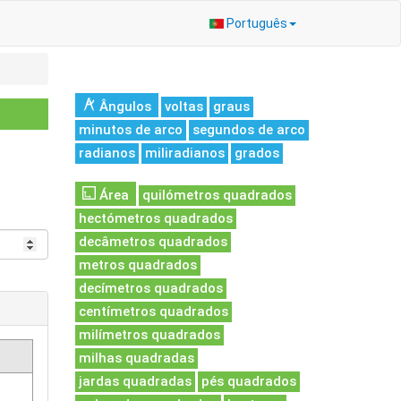
Português
Ângulos
voltas
graus
minutos de arco
segundos de arco
radianos
miliradianos
grados
Área
quilómetros quadrados
hectómetros quadrados
decâmetros quadrados
metros quadrados
decímetros quadrados
centímetros quadrados
milímetros quadrados
milhas quadradas
jardas quadradas
pés quadrados