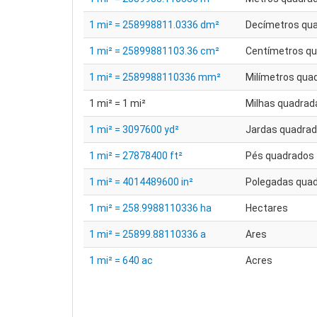
1 mi² = 258998811.0336 dm²
Decímetros qu
1 mi² = 25899881103.36 cm²
Centímetros q
1 mi² = 2589988110336 mm²
Milímetros qua
1 mi² = 1 mi²
Milhas quadrad
1 mi² = 3097600 yd²
Jardas quadra
1 mi² = 27878400 ft²
Pés quadrados
1 mi² = 4014489600 in²
Polegadas qua
1 mi² = 258.9988110336 ha
Hectares
1 mi² = 25899.88110336 a
Ares
1 mi² = 640 ac
Acres