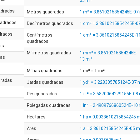
05 mi²
adrados
Metros quadrados
1 m² = 3.8610215854245E-07 
uadrados
Decímetros quadrados
1 dm² = 3.8610215854245E-09
drados
Centímetros
1 cm² = 3.8610215854245E-11
quadrados
as
Milímetros quadrados
1 mm² = 3.8610215854245E-
das
13 mi²
Milhas quadradas
1 mi² = 1 mi²
dradas
Jardas quadradas
1 yd² = 3.228305785124E-07 m
Pés quadrados
1 ft² = 3.5870064279155E-08 
Polegadas quadradas
1 in² = 2.4909766860524E-10 
Hectares
1 ha = 0.0038610215854245 m
Ares
1 a = 3.8610215854245E-05 m