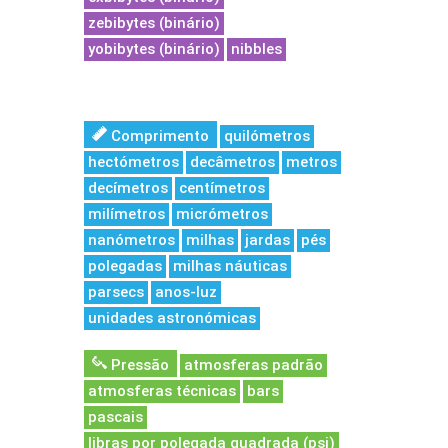
zebibytes (binário)
yobibytes (binário)
nibbles
Comprimento
quilómetros
hectómetros
decâmetros
metros
decímetros
centímetros
milímetros
micrómetros
nanómetros
milhas
jardas
pés
polegadas
milhas náuticas
parsecs
anos-luz
unidades astronómicas
Pressão
atmosferas padrão
atmosferas técnicas
bars
pascais
libras por polegada quadrada (psi)