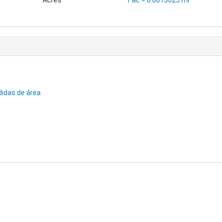
Acres
1 ac = 0.0015625 mi²
didas de área