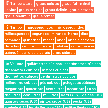
Temperatura
graus celsius
graus fahrenheit
kelvins
graus rankine
graus delisle
graus newton
graus réaumur
graus rømer
Tempo
nanossegundos
microssegundos
milissegundos
segundos
minutos
horas
dias
semanas
quinzenas
meses
anos
anos bissextos
décadas
séculos
milénios
halakim
ciclos lunares
quinquénios
dias siderais
anos siderais
Volume
quilómetros cúbicos
hectómetros cúbicos
decâmetros cúbicos
metros cúbicos
decímetros cúbicos
centímetros cúbicos
milímetros cúbicos
pés cúbicos
polegadas cúbicas
megalitros
quilolitros
hectolitros
decalitros
litros
decilitros
centilitros
mililitros
barris (US)
galões (US)
quartos secos (US)
pintos secos (US)
pecks (US)
bushels (US)
barris líquidos (US)
galões líquidos (US)