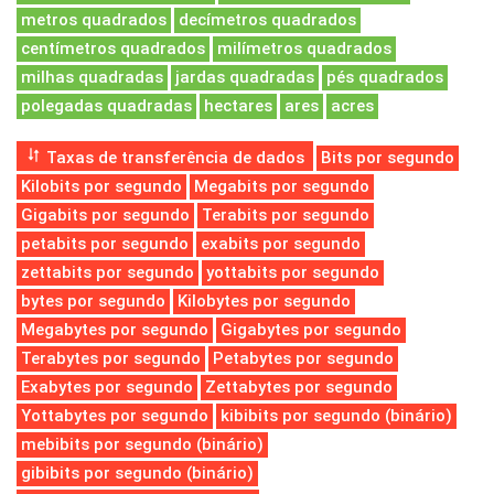
metros quadrados
decímetros quadrados
centímetros quadrados
milímetros quadrados
milhas quadradas
jardas quadradas
pés quadrados
polegadas quadradas
hectares
ares
acres
Taxas de transferência de dados
Bits por segundo
Kilobits por segundo
Megabits por segundo
Gigabits por segundo
Terabits por segundo
petabits por segundo
exabits por segundo
zettabits por segundo
yottabits por segundo
bytes por segundo
Kilobytes por segundo
Megabytes por segundo
Gigabytes por segundo
Terabytes por segundo
Petabytes por segundo
Exabytes por segundo
Zettabytes por segundo
Yottabytes por segundo
kibibits por segundo (binário)
mebibits por segundo (binário)
gibibits por segundo (binário)