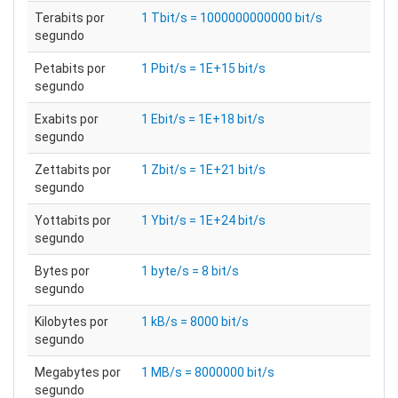
Terabits por
1 Tbit/s = 1000000000000 bit/s
segundo
Petabits por
1 Pbit/s = 1E+15 bit/s
segundo
Exabits por
1 Ebit/s = 1E+18 bit/s
segundo
Zettabits por
1 Zbit/s = 1E+21 bit/s
segundo
Yottabits por
1 Ybit/s = 1E+24 bit/s
segundo
Bytes por
1 byte/s = 8 bit/s
segundo
Kilobytes por
1 kB/s = 8000 bit/s
segundo
Megabytes por
1 MB/s = 8000000 bit/s
segundo