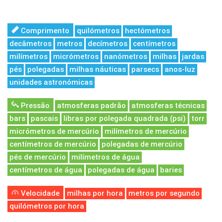
Comprimento
quilómetros
hectómetros
decâmetros
metros
decímetros
centímetros
milímetros
micrómetros
nanómetros
milhas
jardas
pés
polegadas
milhas náuticas
parsecs
anos-luz
unidades astronómicas
Pressão
atmosferas padrão
atmosferas técnicas
bars
pascais
libras por polegada quadrada (psi)
torr
micrómetros de mercúrio
milímetros de mercúrio
centímetros de mercúrio
polegadas de mercúrio
pés de mercúrio
milímetros de água
centímetros de água
polegadas de água
baries
Velocidade
milhas por hora
metros por segundo
quilómetros por hora