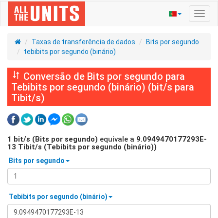
Ativa
nave
Taxas de transferência de dados
Bits por segundo
tebibits por segundo (binário)
Conversão de Bits por segundo para
Tebibits por segundo (binário) (bit/s para
Tibit/s)
1
bit/s (Bits por segundo)
equivale a
9.0949470177293E-
13
Tibit/s (Tebibits por segundo (binário))
Bits por segundo
Tebibits por segundo (binário)