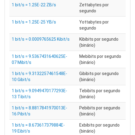
1 bit/s = 1.25E-22 ZB/s
Zettabytes por
segundo
1 bit/s = 1.25E-25 YB/s
Yottabytes por
segundo
1 bit/s = 0.0009765625 Kibit/s
Kibibits por segundo
(binário)
1 bit/s = 9.5367431640625E-
Mebibits por segundo
07 Mibit/s
(binário)
1 bit/s = 9.3132257461548E-
Gibibits por segundo
10 Gibit/s
(binário)
1 bit/s = 9.0949470177293E-
Tebibits por segundo
13 Tibit/s
(binário)
1 bit/s = 8.8817841970013E-
Pebibits por segundo
16 Pibit/s
(binário)
1 bit/s = 8.673617379884E-
Exbibits por segundo
19 Eibit/s
(binário)