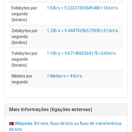
Exbibytes por
1 EiB/s = 9.2233720368548E+18 bit/s
segundo
(binário)
Zebibytes por
1 ZiB/s = 9.4447329657393E+21 bit/s
segundo
(binário)
Yobibytes por
1 YiB/s = 9.671406556917E+24 bit/s
segundo
(binário)
Nibbles por
1 Nibble/s = 4 bit/s
segundo
Mais Informações (ligações externas)
Wikipedia: Bit rate, fluxo de bits ou fluxo de transferência
de bits