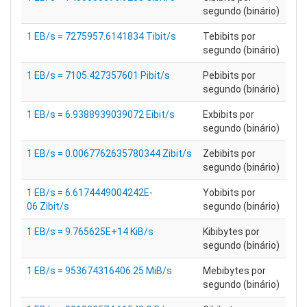
segundo (binário)
1 EB/s = 7275957.6141834 Tibit/s
Tebibits por
segundo (binário)
1 EB/s = 7105.427357601 Pibit/s
Pebibits por
segundo (binário)
1 EB/s = 6.9388939039072 Eibit/s
Exbibits por
segundo (binário)
1 EB/s = 0.0067762635780344 Zibit/s
Zebibits por
segundo (binário)
1 EB/s = 6.6174449004242E-
Yobibits por
06 Zibit/s
segundo (binário)
1 EB/s = 9.765625E+14 KiB/s
Kibibytes por
segundo (binário)
1 EB/s = 953674316406.25 MiB/s
Mebibytes por
segundo (binário)