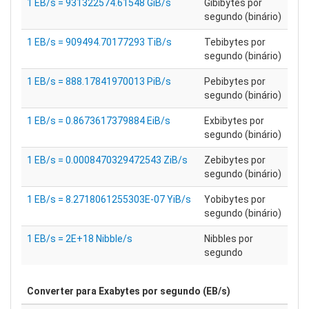
1 EB/s = 931322574.61548 GiB/s
Gibibytes por
segundo (binário)
1 EB/s = 909494.70177293 TiB/s
Tebibytes por
segundo (binário)
1 EB/s = 888.17841970013 PiB/s
Pebibytes por
segundo (binário)
1 EB/s = 0.8673617379884 EiB/s
Exbibytes por
segundo (binário)
1 EB/s = 0.0008470329472543 ZiB/s
Zebibytes por
segundo (binário)
1 EB/s = 8.2718061255303E-07 YiB/s
Yobibytes por
segundo (binário)
1 EB/s = 2E+18 Nibble/s
Nibbles por
segundo
Converter para
Exabytes por segundo (EB/s)