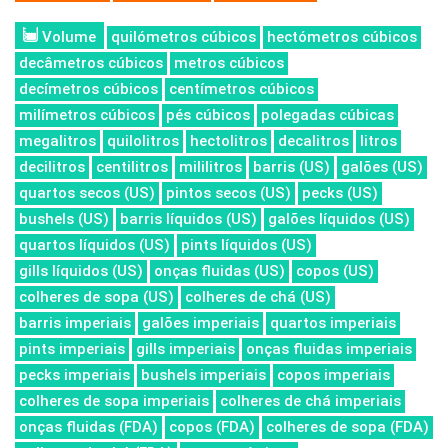
Volume
quilómetros cúbicos
hectómetros cúbicos
decâmetros cúbicos
metros cúbicos
decímetros cúbicos
centímetros cúbicos
milímetros cúbicos
pés cúbicos
polegadas cúbicas
megalitros
quilolitros
hectolitros
decalitros
litros
decilitros
centilitros
mililitros
barris (US)
galões (US)
quartos secos (US)
pintos secos (US)
pecks (US)
bushels (US)
barris líquidos (US)
galões líquidos (US)
quartos líquidos (US)
pints líquidos (US)
gills líquidos (US)
onças fluidas (US)
copos (US)
colheres de sopa (US)
colheres de chá (US)
barris imperiais
galões imperiais
quartos imperiais
pints imperiais
gills imperiais
onças fluidas imperiais
pecks imperiais
bushels imperiais
copos imperiais
colheres de sopa imperiais
colheres de chá imperiais
onças fluidas (FDA)
copos (FDA)
colheres de sopa (FDA)