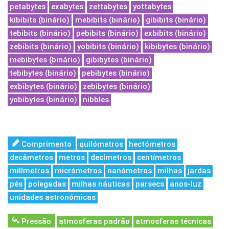
petabytes
exabytes
zettabytes
yottabytes
kibibits (binário)
mebibits (binário)
gibibits (binário)
tebibits (binário)
pebibits (binário)
exbibits (binário)
zebibits (binário)
yobibits (binário)
kibibytes (binário)
mebibytes (binário)
gibibytes (binário)
tebibytes (binário)
pebibytes (binário)
exbibytes (binário)
zebibytes (binário)
yobibytes (binário)
nibbles
Comprimento
quilómetros
hectómetros
decâmetros
metros
decímetros
centímetros
milímetros
micrómetros
nanómetros
milhas
jardas
pés
polegadas
milhas náuticas
parsecs
anos-luz
unidades astronómicas
Pressão
atmosferas padrão
atmosferas técnicas