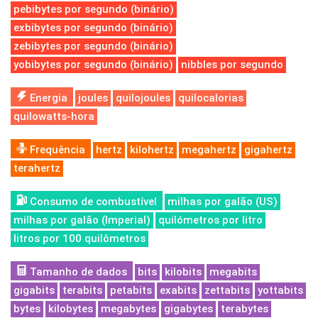
pebibytes por segundo (binário)
exbibytes por segundo (binário)
zebibytes por segundo (binário)
yobibytes por segundo (binário)
nibbles por segundo
Energia
joules
quilojoules
quilocalorias
quilowatts-hora
Frequência
hertz
kilohertz
megahertz
gigahertz
terahertz
Consumo de combustível
milhas por galão (US)
milhas por galão (Imperial)
quilómetros por litro
litros por 100 quilômetros
Tamanho de dados
bits
kilobits
megabits
gigabits
terabits
petabits
exabits
zettabits
yottabits
bytes
kilobytes
megabytes
gigabytes
terabytes