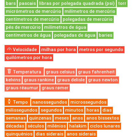
bars
pascais
libras por polegada quadrada (psi)
torr
micrómetros de mercúrio
milímetros de mercúrio
centímetros de mercúrio
polegadas de mercúrio
pés de mercúrio
milímetros de água
centímetros de água
polegadas de água
baries
Velocidade
milhas por hora
metros por segundo
quilómetros por hora
Temperatura
graus celsius
graus fahrenheit
kelvins
graus rankine
graus delisle
graus newton
graus réaumur
graus rømer
Tempo
nanossegundos
microssegundos
milissegundos
segundos
minutos
horas
dias
semanas
quinzenas
meses
anos
anos bissextos
décadas
séculos
milénios
halakim
ciclos lunares
quinquénios
dias siderais
anos siderais