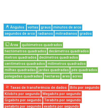
Ângulos
voltas
graus
minutos de arco
segundos de arco
radianos
miliradianos
grados
Área
quilómetros quadrados
hectómetros quadrados
decâmetros quadrados
metros quadrados
decímetros quadrados
centímetros quadrados
milímetros quadrados
milhas quadradas
jardas quadradas
pés quadrados
polegadas quadradas
hectares
ares
acres
Taxas de transferência de dados
Bits por segundo
Kilobits por segundo
Megabits por segundo
Gigabits por segundo
Terabits por segundo
petabits por segundo
exabits por segundo