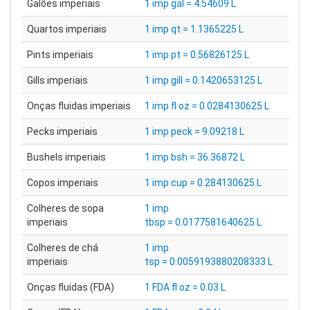
Galões imperiais
1 imp gal = 4.54609 L
Quartos imperiais
1 imp qt = 1.1365225 L
Pints imperiais
1 imp pt = 0.56826125 L
Gills imperiais
1 imp gill = 0.1420653125 L
Onças fluidas imperiais
1 imp fl oz = 0.0284130625 L
Pecks imperiais
1 imp peck = 9.09218 L
Bushels imperiais
1 imp bsh = 36.36872 L
Copos imperiais
1 imp cup = 0.284130625 L
Colheres de sopa
1 imp
imperiais
tbsp = 0.0177581640625 L
Colheres de chá
1 imp
imperiais
tsp = 0.0059193880208333 L
Onças fluidas (FDA)
1 FDA fl oz = 0.03 L