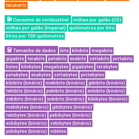
terahertz
Consumo de combustível
milhas por galão (US)
milhas por galão (Imperial)
quilómetros por litro
litros por 100 quilômetros
Tamanho de dados
bits
kilobits
megabits
gigabits
terabits
petabits
exabits
zettabits
yottabits
bytes
kilobytes
megabytes
gigabytes
terabytes
petabytes
exabytes
zettabytes
yottabytes
kibibits (binário)
mebibits (binário)
gibibits (binário)
tebibits (binário)
pebibits (binário)
exbibits (binário)
zebibits (binário)
yobibits (binário)
kibibytes (binário)
mebibytes (binário)
gibibytes (binário)
tebibytes (binário)
pebibytes (binário)
exbibytes (binário)
zebibytes (binário)
yobibytes (binário)
nibbles