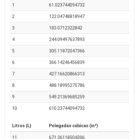
1
61.023744094732
2
122.04748818947
3
183.0712322842
4
244.09497637893
5
305.11872047366
6
366.14246456839
7
427.16620866313
8
488.18995275786
9
549.21369685259
10
610.23744094732
Litros (L)
Polegadas cúbicas (in³)
11
671.26118504206