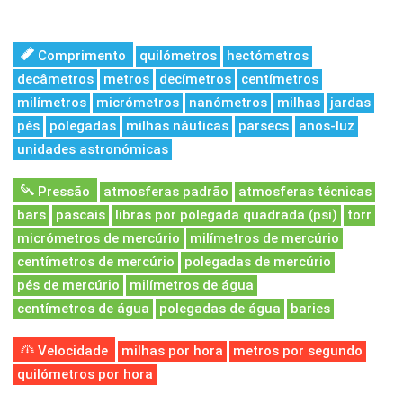
Comprimento
quilómetros
hectómetros
decâmetros
metros
decímetros
centímetros
milímetros
micrómetros
nanómetros
milhas
jardas
pés
polegadas
milhas náuticas
parsecs
anos-luz
unidades astronómicas
Pressão
atmosferas padrão
atmosferas técnicas
bars
pascais
libras por polegada quadrada (psi)
torr
micrómetros de mercúrio
milímetros de mercúrio
centímetros de mercúrio
polegadas de mercúrio
pés de mercúrio
milímetros de água
centímetros de água
polegadas de água
baries
Velocidade
milhas por hora
metros por segundo
quilómetros por hora