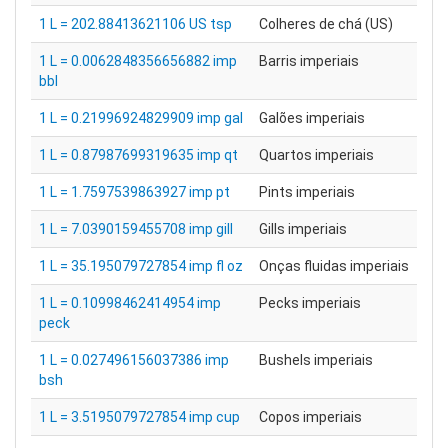
1 L = 202.88413621106 US tsp
Colheres de chá (US)
1 L = 0.0062848356656882 imp
Barris imperiais
bbl
1 L = 0.21996924829909 imp gal
Galões imperiais
1 L = 0.87987699319635 imp qt
Quartos imperiais
1 L = 1.7597539863927 imp pt
Pints imperiais
1 L = 7.0390159455708 imp gill
Gills imperiais
1 L = 35.195079727854 imp fl oz
Onças fluidas imperiais
1 L = 0.10998462414954 imp
Pecks imperiais
peck
1 L = 0.027496156037386 imp
Bushels imperiais
bsh
1 L = 3.5195079727854 imp cup
Copos imperiais