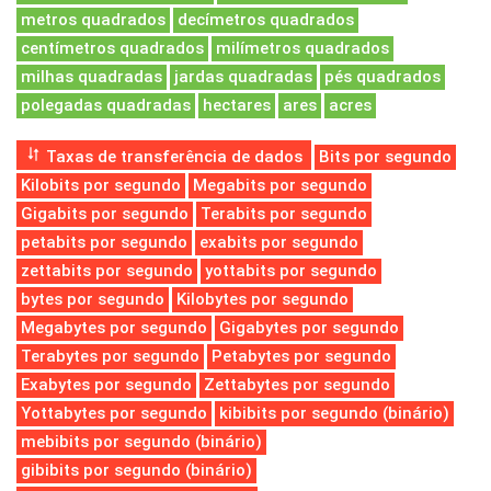
metros quadrados
decímetros quadrados
centímetros quadrados
milímetros quadrados
milhas quadradas
jardas quadradas
pés quadrados
polegadas quadradas
hectares
ares
acres
Taxas de transferência de dados
Bits por segundo
Kilobits por segundo
Megabits por segundo
Gigabits por segundo
Terabits por segundo
petabits por segundo
exabits por segundo
zettabits por segundo
yottabits por segundo
bytes por segundo
Kilobytes por segundo
Megabytes por segundo
Gigabytes por segundo
Terabytes por segundo
Petabytes por segundo
Exabytes por segundo
Zettabytes por segundo
Yottabytes por segundo
kibibits por segundo (binário)
mebibits por segundo (binário)
gibibits por segundo (binário)