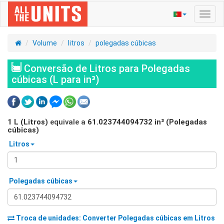
Ativa
nave
Volume
litros
polegadas cúbicas
Conversão de Litros para Polegadas
cúbicas (L para in³)
1
L (Litros)
equivale a
61.023744094732
in³ (Polegadas
cúbicas)
Litros
Polegadas cúbicas
Troca de unidades: Converter
Polegadas cúbicas
em
Litros