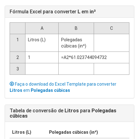
Fórmula Excel para converter
L
em
in³
A
B
C
1
Litros (L)
Polegadas
cúbicas (in³)
2
1
=A2*61.023744094732
3
Faça o download do Excel Template para converter
Litros
em
Polegadas cúbicas
Tabela de conversão de
Litros
para
Polegadas
cúbicas
Litros (L)
Polegadas cúbicas (in³)