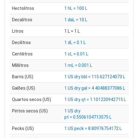
Hectolitros
1 hL = 100 L
Decalitros
1 daL = 10 L
Litros
1 L = 1 L
Decilitros
1 dL = 0.1 L
Centilitros
1 cL = 0.01 L
Mililitros
1 mL = 0.001 L
Barris (US)
1 US dry bbl = 115.627124073 L
Galões (US)
1 US dry gal = 4.40488377086 L
Quartos secos (US)
1 US dry qt = 1.101220942715 L
Pintos secos (US)
1 US dry
pt = 0.5506104713575 L
Pecks (US)
1 US peck = 8.80976754172 L