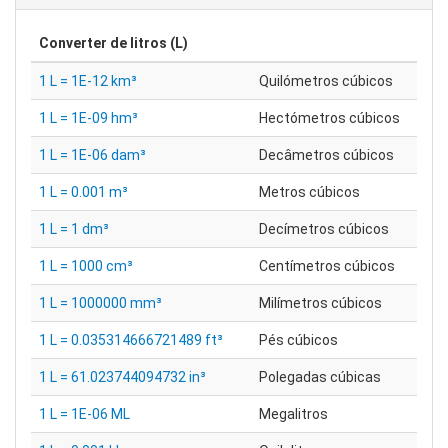
Converter de
litros (L)
1 L = 1E-12 km³
Quilómetros cúbicos
1 L = 1E-09 hm³
Hectómetros cúbicos
1 L = 1E-06 dam³
Decâmetros cúbicos
1 L = 0.001 m³
Metros cúbicos
1 L = 1 dm³
Decímetros cúbicos
1 L = 1000 cm³
Centímetros cúbicos
1 L = 1000000 mm³
Milímetros cúbicos
1 L = 0.035314666721489 ft³
Pés cúbicos
1 L = 61.023744094732 in³
Polegadas cúbicas
1 L = 1E-06 ML
Megalitros