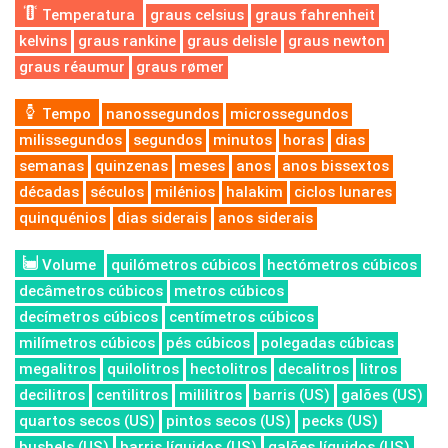
Temperatura
graus celsius
graus fahrenheit
kelvins
graus rankine
graus delisle
graus newton
graus réaumur
graus rømer
Tempo
nanossegundos
microssegundos
milissegundos
segundos
minutos
horas
dias
semanas
quinzenas
meses
anos
anos bissextos
décadas
séculos
milénios
halakim
ciclos lunares
quinquénios
dias siderais
anos siderais
Volume
quilómetros cúbicos
hectómetros cúbicos
decâmetros cúbicos
metros cúbicos
decímetros cúbicos
centímetros cúbicos
milímetros cúbicos
pés cúbicos
polegadas cúbicas
megalitros
quilolitros
hectolitros
decalitros
litros
decilitros
centilitros
mililitros
barris (US)
galões (US)
quartos secos (US)
pintos secos (US)
pecks (US)
bushels (US)
barris líquidos (US)
galões líquidos (US)