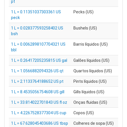
pt
1 L = 0.11351037303361 US
Pecks (US)
peck
1 L = 0.028377593258402 US
Bushels (US)
bsh
1 L = 0.0062898107704321 US
Barris líquidos (US)
bbl
1 L = 0.26417205235815 US gal
Galões líquidos (US)
1 L = 1.0566882094326 US qt
Quartos líquidos (US)
1 L = 2.1133764188652 US pt
Pints líquidos (US)
1 L = 8.4535056754608 US gill
Gills líquidos (US)
1 L = 33.814022701843 US fl oz
Onças fluidas (US)
1 L = 4.2267528377304 US cup
Copos (US)
1 L = 67.628045403686 US tbsp
Colheres de sopa (US)