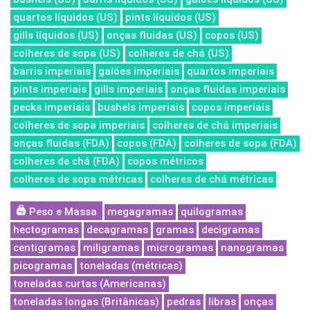
quartos líquidos (US)
pints líquidos (US)
gills líquidos (US)
onças fluidas (US)
copos (US)
colheres de sopa (US)
colheres de chá (US)
barris imperiais
galões imperiais
quartos imperiais
pints imperiais
gills imperiais
onças fluidas imperiais
pecks imperiais
bushels imperiais
copos imperiais
colheres de sopa imperiais
colheres de chá imperiais
onças fluidas (FDA)
copos (FDA)
colheres de sopa (FDA)
colheres de chá (FDA)
copos métricos
colheres de sopa métricas
colheres de chá métricas
Peso e Massa
megagramas
quilogramas
hectogramas
decagramas
gramas
decigramas
centigramas
miligramas
microgramas
nanogramas
picogramas
toneladas (métricas)
toneladas curtas (Americanas)
toneladas longas (Britânicas)
pedras
libras
onças