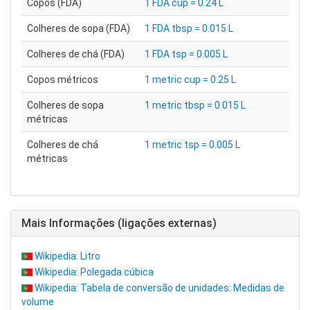
Copos (FDA)
1 FDA cup = 0.24 L
Colheres de sopa (FDA)
1 FDA tbsp = 0.015 L
Colheres de chá (FDA)
1 FDA tsp = 0.005 L
Copos métricos
1 metric cup = 0.25 L
Colheres de sopa
1 metric tbsp = 0.015 L
métricas
Colheres de chá
1 metric tsp = 0.005 L
métricas
Mais Informações (ligações externas)
Wikipedia: Litro
Wikipedia: Polegada cúbica
Wikipedia: Tabela de conversão de unidades: Medidas de
volume