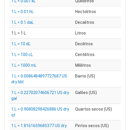
1 L = 0.001 kL
Quilolitros
1 L = 0.01 hL
Hectolitros
1 L = 0.1 daL
Decalitros
1 L = 1 L
Litros
1 L = 10 dL
Decilitros
1 L = 100 cL
Centilitros
1 L = 1000 mL
Mililitros
1 L = 0.0086484897727687 US
Barris (US)
dry bbl
1 L = 0.22702074606721 US dry
Galões (US)
gal
1 L = 0.90808298426886 US dry
Quartos secos (US)
qt
1 L = 1.8161659685377 US dry
Pintos secos (US)