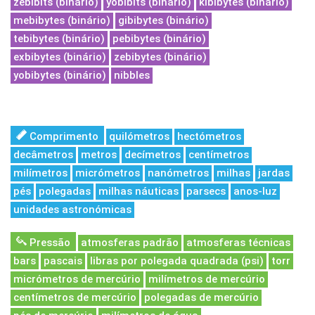
zebibits (binário)
yobibits (binário)
kibibytes (binário)
mebibytes (binário)
gibibytes (binário)
tebibytes (binário)
pebibytes (binário)
exbibytes (binário)
zebibytes (binário)
yobibytes (binário)
nibbles
Comprimento
quilómetros
hectómetros
decâmetros
metros
decímetros
centímetros
milímetros
micrómetros
nanómetros
milhas
jardas
pés
polegadas
milhas náuticas
parsecs
anos-luz
unidades astronómicas
Pressão
atmosferas padrão
atmosferas técnicas
bars
pascais
libras por polegada quadrada (psi)
torr
micrómetros de mercúrio
milímetros de mercúrio
centímetros de mercúrio
polegadas de mercúrio