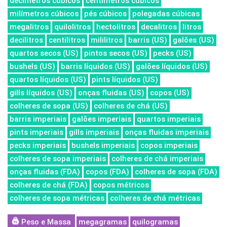
decímetros cúbicos
centímetros cúbicos
milímetros cúbicos
pés cúbicos
polegadas cúbicas
megalitros
quilolitros
hectolitros
decalitros
litros
decilitros
centilitros
mililitros
barris (US)
galões (US)
quartos secos (US)
pintos secos (US)
pecks (US)
bushels (US)
barris líquidos (US)
galões líquidos (US)
quartos líquidos (US)
pints líquidos (US)
gills líquidos (US)
onças fluidas (US)
copos (US)
colheres de sopa (US)
colheres de chá (US)
barris imperiais
galões imperiais
quartos imperiais
pints imperiais
gills imperiais
onças fluidas imperiais
pecks imperiais
bushels imperiais
copos imperiais
colheres de sopa imperiais
colheres de chá imperiais
onças fluidas (FDA)
copos (FDA)
colheres de sopa (FDA)
colheres de chá (FDA)
copos métricos
colheres de sopa métricas
colheres de chá métricas
Peso e Massa
megagramas
quilogramas