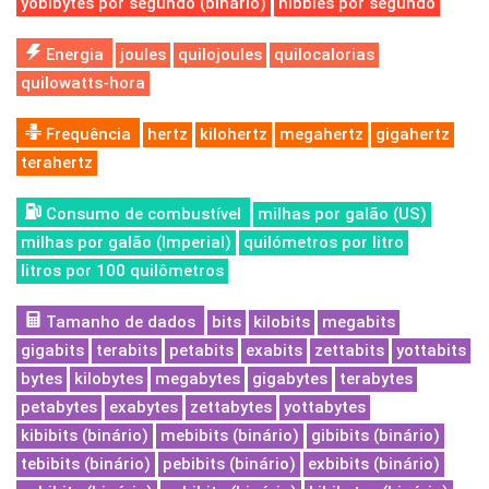
yobibytes por segundo (binário)
nibbles por segundo
Energia
joules
quilojoules
quilocalorias
quilowatts-hora
Frequência
hertz
kilohertz
megahertz
gigahertz
terahertz
Consumo de combustível
milhas por galão (US)
milhas por galão (Imperial)
quilómetros por litro
litros por 100 quilômetros
Tamanho de dados
bits
kilobits
megabits
gigabits
terabits
petabits
exabits
zettabits
yottabits
bytes
kilobytes
megabytes
gigabytes
terabytes
petabytes
exabytes
zettabytes
yottabytes
kibibits (binário)
mebibits (binário)
gibibits (binário)
tebibits (binário)
pebibits (binário)
exbibits (binário)