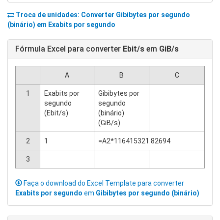
Troca de unidades: Converter
Gibibytes por segundo
(binário)
em
Exabits por segundo
Fórmula Excel para converter
Ebit/s
em
GiB/s
A
B
C
1
Exabits por
Gibibytes por
segundo
segundo
(Ebit/s)
(binário)
(GiB/s)
2
1
=A2*116415321.82694
3
Faça o download do Excel Template para converter
Exabits por segundo
em
Gibibytes por segundo (binário)