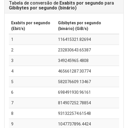
Tabela de conversão de
Exabits por segundo
para
Gibibytes por segundo (binário)
Exabits por segundo
Gibibytes por segundo
(Ebit/s)
(binário) (GiB/s)
1
116415321.82694
2
232830643.65387
3
349245965.4808
4
465661287.30774
5
582076609.13467
6
698491930.96161
7
814907252.78854
8
931322574.61548
9
1047737896.4424