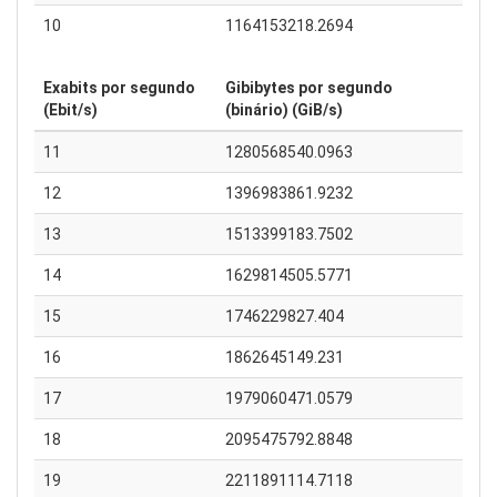
10
1164153218.2694
Exabits por segundo
Gibibytes por segundo
(Ebit/s)
(binário) (GiB/s)
11
1280568540.0963
12
1396983861.9232
13
1513399183.7502
14
1629814505.5771
15
1746229827.404
16
1862645149.231
17
1979060471.0579
18
2095475792.8848
19
2211891114.7118