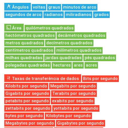
Ângulos
voltas
graus
minutos de arco
segundos de arco
radianos
miliradianos
grados
Área
quilómetros quadrados
hectómetros quadrados
decâmetros quadrados
metros quadrados
decímetros quadrados
centímetros quadrados
milímetros quadrados
milhas quadradas
jardas quadradas
pés quadrados
polegadas quadradas
hectares
ares
acres
Taxas de transferência de dados
Bits por segundo
Kilobits por segundo
Megabits por segundo
Gigabits por segundo
Terabits por segundo
petabits por segundo
exabits por segundo
zettabits por segundo
yottabits por segundo
bytes por segundo
Kilobytes por segundo
Megabytes por segundo
Gigabytes por segundo