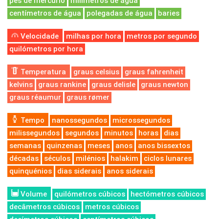
pés de mercúrio
milímetros de água
centímetros de água
polegadas de água
baries
Velocidade
milhas por hora
metros por segundo
quilómetros por hora
Temperatura
graus celsius
graus fahrenheit
kelvins
graus rankine
graus delisle
graus newton
graus réaumur
graus rømer
Tempo
nanossegundos
microssegundos
milissegundos
segundos
minutos
horas
dias
semanas
quinzenas
meses
anos
anos bissextos
décadas
séculos
milénios
halakim
ciclos lunares
quinquénios
dias siderais
anos siderais
Volume
quilómetros cúbicos
hectómetros cúbicos
decâmetros cúbicos
metros cúbicos