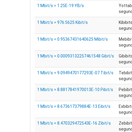
1 Mbit/s = 1.25E-19 YB/s
Yottab
segun
1 Mbit/s = 976.5625 Kibit/s
Kibibit
segund
1 Mbit/s = 0.95367431640625 Mibit/s
Mebibi
segund
1 Mbit/s = 0.00093132257461548 Gibit/s
Gibibit
segund
1 Mbit/s = 9.0949470177293E-07 Tibit/s
Tebibit
segund
1 Mbit/s = 8.8817841970013E-10 Pibit/s
Pebibit
segund
1 Mbit/s = 8.673617379884E-13 Eibit/s
Exbibit
segund
1 Mbit/s = 8.470329472543E-16 Zibit/s
Zebibit
segund