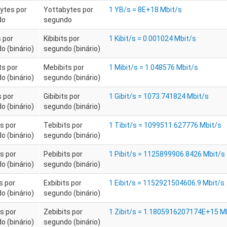
ytes por
Yottabytes por
1 YB/s = 8E+18 Mbit/s
do
segundo
s por
Kibibits por
1 Kibit/s = 0.001024 Mbit/s
o (binário)
segundo (binário)
ts por
Mebibits por
1 Mibit/s = 1.048576 Mbit/s
o (binário)
segundo (binário)
s por
Gibibits por
1 Gibit/s = 1073.741824 Mbit/s
o (binário)
segundo (binário)
s por
Tebibits por
1 Tibit/s = 1099511.627776 Mbit/s
o (binário)
segundo (binário)
s por
Pebibits por
1 Pibit/s = 1125899906.8426 Mbit/s
o (binário)
segundo (binário)
s por
Exbibits por
1 Eibit/s = 1152921504606.9 Mbit/s
o (binário)
segundo (binário)
s por
Zebibits por
1 Zibit/s = 1.1805916207174E+15 M
o (binário)
segundo (binário)