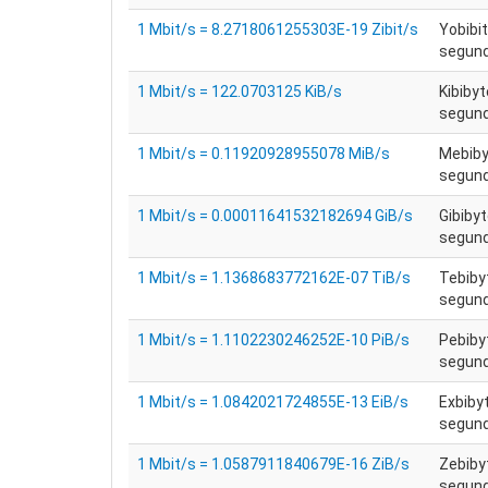
1 Mbit/s = 8.2718061255303E-19 Zibit/s
Yobibit
segund
1 Mbit/s = 122.0703125 KiB/s
Kibibyt
segund
1 Mbit/s = 0.11920928955078 MiB/s
Mebiby
segund
1 Mbit/s = 0.00011641532182694 GiB/s
Gibiby
segund
1 Mbit/s = 1.1368683772162E-07 TiB/s
Tebiby
segund
1 Mbit/s = 1.1102230246252E-10 PiB/s
Pebiby
segund
1 Mbit/s = 1.0842021724855E-13 EiB/s
Exbiby
segund
1 Mbit/s = 1.0587911840679E-16 ZiB/s
Zebiby
segund