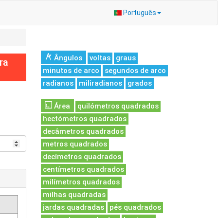
Português
Ângulos
voltas
graus
ra
minutos de arco
segundos de arco
radianos
miliradianos
grados
Área
quilómetros quadrados
hectómetros quadrados
decâmetros quadrados
metros quadrados
decímetros quadrados
centímetros quadrados
milímetros quadrados
milhas quadradas
jardas quadradas
pés quadrados