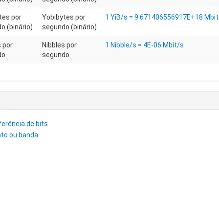
tes por
Yobibytes por
1 YiB/s = 9.671406556917E+18 Mbit
o (binário)
segundo (binário)
s por
Nibbles por
1 Nibble/s = 4E-06 Mbit/s
do
segundo
sferência de bits
nto ou banda