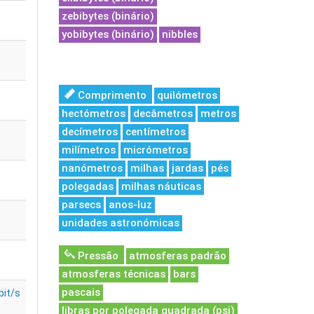
zebibytes (binário)
yobibytes (binário)
nibbles
Comprimento
quilómetros
hectómetros
decâmetros
metros
decímetros
centímetros
milímetros
micrómetros
nanómetros
milhas
jardas
pés
polegadas
milhas náuticas
parsecs
anos-luz
unidades astronómicas
Pressão
atmosferas padrão
atmosferas técnicas
bars
pascais
bit/s
libras por polegada quadrada (psi)