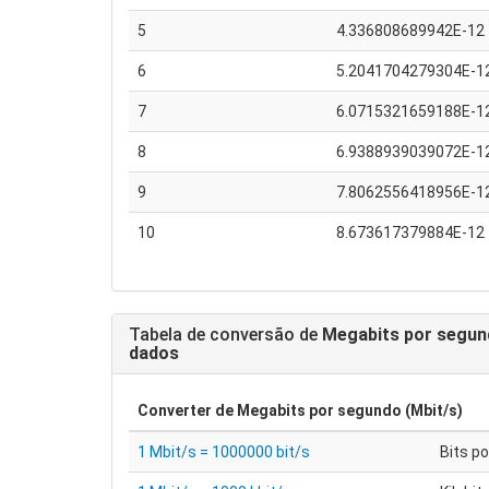
5
4.336808689942E-12
6
5.2041704279304E-1
7
6.0715321659188E-1
8
6.9388939039072E-1
9
7.8062556418956E-1
10
8.673617379884E-12
Tabela de conversão de
Megabits por segun
dados
Converter de
Megabits por segundo (Mbit/s)
1 Mbit/s = 1000000 bit/s
Bits p