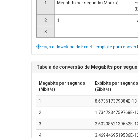
1
Megabits por segundo (Mbit/s)
E
(
2
1
=
3
Faça o download do Excel Template para conver
Tabela de conversão de
Megabits por segun
Megabits por segundo
Exbibits por segundo
(Mbit/s)
(Eibit/s)
1
8.673617379884E-13
2
1.7347234759768E-1
3
2.6020852139652E-1
4
3.4694469519536E-1