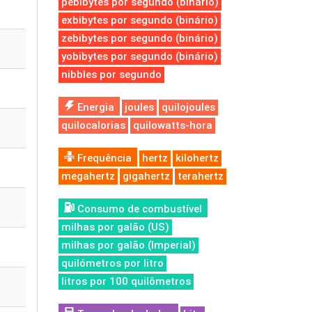
pebibytes por segundo (binário)
exbibytes por segundo (binário)
zebibytes por segundo (binário)
yobibytes por segundo (binário)
nibbles por segundo
Energia
joules
quilojoules
quilocalorias
quilowatts-hora
Frequência
hertz
kilohertz
megahertz
gigahertz
terahertz
Consumo de combustível
milhas por galão (US)
milhas por galão (Imperial)
quilómetros por litro
litros por 100 quilômetros