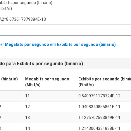
xbibits por segundo (binário)
Eibit/s)
A2*8.673617379884E-13
ter
Megabits por segundo
em
Exbibits por segundo (binário)
do
para
Exbibits por segundo (binário)
 (binário)
Megabits por segundo
Exbibits por segundo (biná
(Mbit/s)
(Eibit/s)
11
9.5409791178724E-12
2
12
1.0408340855861E-11
2
13
1.1275702593849E-11
2
14
1.2143064331838E-11