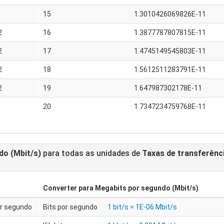
15
1.3010426069826E-11
2
16
1.3877787807815E-11
2
17
1.4745149545803E-11
2
18
1.5612511283791E-11
2
19
1.647987302178E-11
20
1.7347234759768E-11
do (Mbit/s)
para todas as unidades de
Taxas de transferênc
Converter para
Megabits por segundo (Mbit/s)
or segundo
Bits por segundo
1 bit/s = 1E-06 Mbit/s