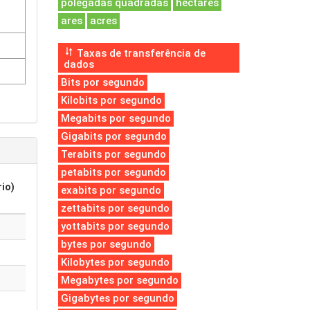
polegadas quadradas
hectares
ares
acres
Taxas de transferência de
dados
Bits por segundo
Kilobits por segundo
Megabits por segundo
Gigabits por segundo
Terabits por segundo
petabits por segundo
rio)
exabits por segundo
zettabits por segundo
yottabits por segundo
bytes por segundo
Kilobytes por segundo
Megabytes por segundo
Gigabytes por segundo