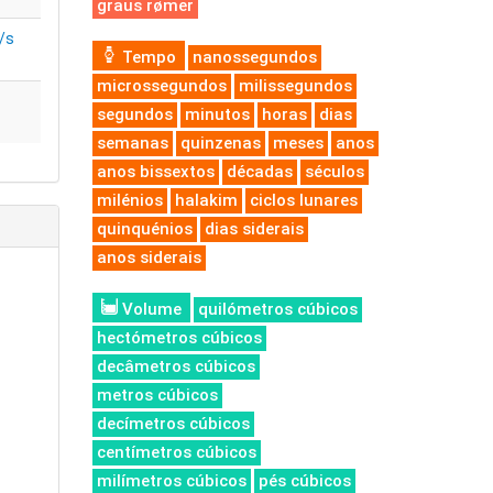
graus rømer
/s
Tempo
nanossegundos
microssegundos
milissegundos
segundos
minutos
horas
dias
semanas
quinzenas
meses
anos
anos bissextos
décadas
séculos
milénios
halakim
ciclos lunares
quinquénios
dias siderais
anos siderais
Volume
quilómetros cúbicos
hectómetros cúbicos
decâmetros cúbicos
metros cúbicos
decímetros cúbicos
centímetros cúbicos
milímetros cúbicos
pés cúbicos