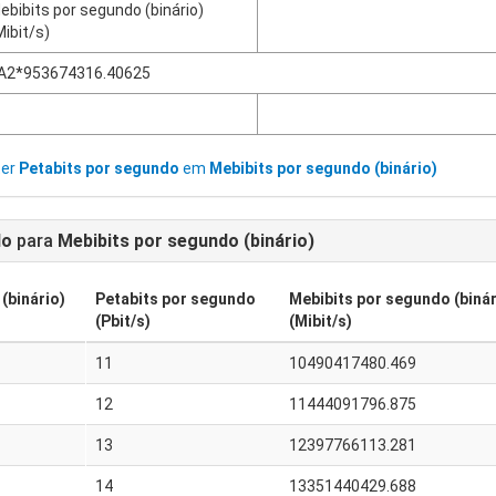
ebibits por segundo (binário)
Mibit/s)
A2*953674316.40625
ter
Petabits por segundo
em
Mebibits por segundo (binário)
do
para
Mebibits por segundo (binário)
(binário)
Petabits por segundo
Mebibits por segundo (binár
(Pbit/s)
(Mibit/s)
11
10490417480.469
12
11444091796.875
13
12397766113.281
14
13351440429.688