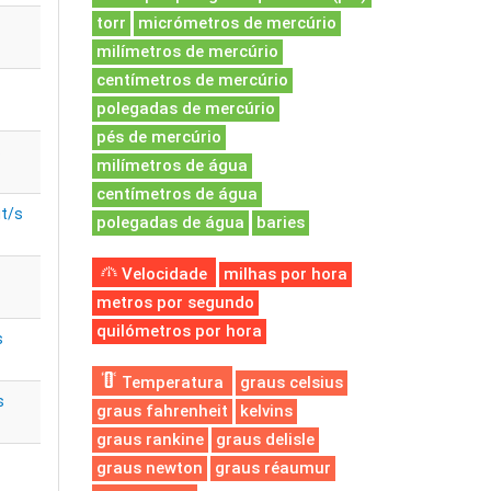
torr
micrómetros de mercúrio
milímetros de mercúrio
centímetros de mercúrio
polegadas de mercúrio
pés de mercúrio
s
milímetros de água
centímetros de água
it/s
polegadas de água
baries
Velocidade
milhas por hora
metros por segundo
quilómetros por hora
s
Temperatura
graus celsius
s
graus fahrenheit
kelvins
graus rankine
graus delisle
graus newton
graus réaumur