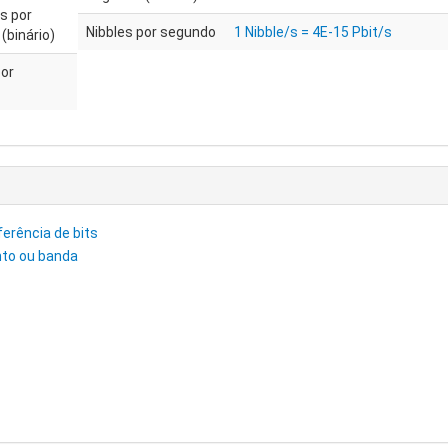
s por
Nibbles por segundo
1 Nibble/s = 4E-15 Pbit/s
(binário)
por
sferência de bits
nto ou banda