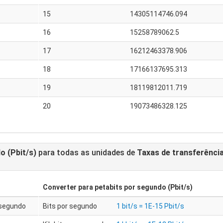
15
14305114746.094
16
15258789062.5
17
16212463378.906
18
17166137695.313
19
18119812011.719
20
19073486328.125
o (Pbit/s)
para todas as unidades de
Taxas de transferênci
Converter para
petabits por segundo (Pbit/s)
 segundo
Bits por segundo
1 bit/s = 1E-15 Pbit/s