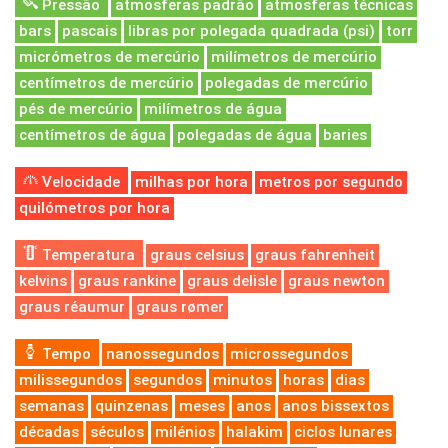
Pressão
atmosferas padrão
atmosferas técnicas
bars
pascais
libras por polegada quadrada (psi)
torr
micrómetros de mercúrio
milímetros de mercúrio
centímetros de mercúrio
polegadas de mercúrio
pés de mercúrio
milímetros de água
centímetros de água
polegadas de água
baries
Velocidade
milhas por hora
metros por segundo
quilómetros por hora
Temperatura
graus celsius
graus fahrenheit
kelvins
graus rankine
graus delisle
graus newton
graus réaumur
graus rømer
Tempo
nanossegundos
microssegundos
milissegundos
segundos
minutos
horas
dias
semanas
quinzenas
meses
anos
anos bissextos
décadas
séculos
milénios
halakim
ciclos lunares