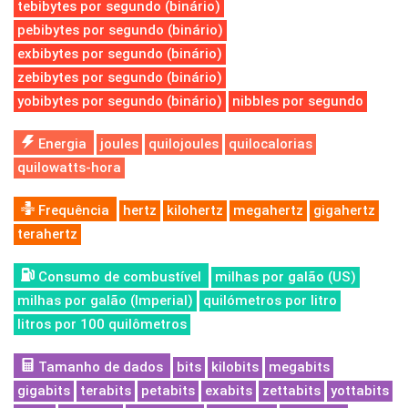
tebibytes por segundo (binário)
pebibytes por segundo (binário)
exbibytes por segundo (binário)
zebibytes por segundo (binário)
yobibytes por segundo (binário)
nibbles por segundo
Energia
joules
quilojoules
quilocalorias
quilowatts-hora
Frequência
hertz
kilohertz
megahertz
gigahertz
terahertz
Consumo de combustível
milhas por galão (US)
milhas por galão (Imperial)
quilómetros por litro
litros por 100 quilômetros
Tamanho de dados
bits
kilobits
megabits
gigabits
terabits
petabits
exabits
zettabits
yottabits