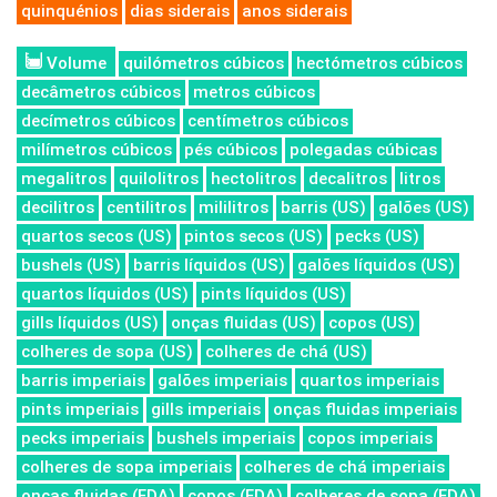
quinquénios
dias siderais
anos siderais
Volume
quilómetros cúbicos
hectómetros cúbicos
decâmetros cúbicos
metros cúbicos
decímetros cúbicos
centímetros cúbicos
milímetros cúbicos
pés cúbicos
polegadas cúbicas
megalitros
quilolitros
hectolitros
decalitros
litros
decilitros
centilitros
mililitros
barris (US)
galões (US)
quartos secos (US)
pintos secos (US)
pecks (US)
bushels (US)
barris líquidos (US)
galões líquidos (US)
quartos líquidos (US)
pints líquidos (US)
gills líquidos (US)
onças fluidas (US)
copos (US)
colheres de sopa (US)
colheres de chá (US)
barris imperiais
galões imperiais
quartos imperiais
pints imperiais
gills imperiais
onças fluidas imperiais
pecks imperiais
bushels imperiais
copos imperiais
colheres de sopa imperiais
colheres de chá imperiais
onças fluidas (FDA)
copos (FDA)
colheres de sopa (FDA)