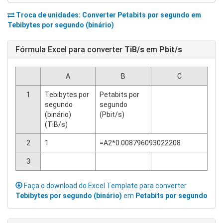
Troca de unidades: Converter
Petabits por segundo
em
Tebibytes por segundo (binário)
Fórmula Excel para converter
TiB/s
em
Pbit/s
A
B
C
1
Tebibytes por
Petabits por
segundo
segundo
(binário)
(Pbit/s)
(TiB/s)
2
1
=A2*0.008796093022208
3
Faça o download do Excel Template para converter
Tebibytes por segundo (binário)
em
Petabits por segundo