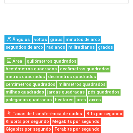
Ângulos
voltas
graus
minutos de arco
segundos de arco
radianos
miliradianos
grados
Área
quilómetros quadrados
hectómetros quadrados
decâmetros quadrados
metros quadrados
decímetros quadrados
centímetros quadrados
milímetros quadrados
milhas quadradas
jardas quadradas
pés quadrados
polegadas quadradas
hectares
ares
acres
Taxas de transferência de dados
Bits por segundo
Kilobits por segundo
Megabits por segundo
Gigabits por segundo
Terabits por segundo