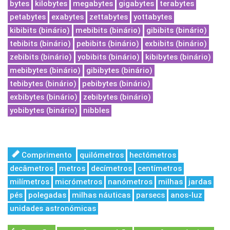
bytes
kilobytes
megabytes
gigabytes
terabytes
petabytes
exabytes
zettabytes
yottabytes
kibibits (binário)
mebibits (binário)
gibibits (binário)
tebibits (binário)
pebibits (binário)
exbibits (binário)
zebibits (binário)
yobibits (binário)
kibibytes (binário)
mebibytes (binário)
gibibytes (binário)
tebibytes (binário)
pebibytes (binário)
exbibytes (binário)
zebibytes (binário)
yobibytes (binário)
nibbles
Comprimento
quilómetros
hectómetros
decâmetros
metros
decímetros
centímetros
milímetros
micrómetros
nanómetros
milhas
jardas
pés
polegadas
milhas náuticas
parsecs
anos-luz
unidades astronómicas