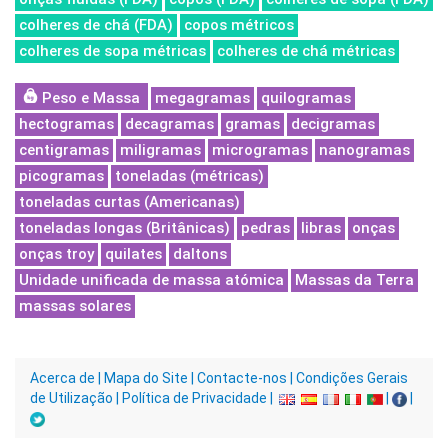
colheres de chá (FDA)
copos métricos
colheres de sopa métricas
colheres de chá métricas
Peso e Massa
megagramas
quilogramas
hectogramas
decagramas
gramas
decigramas
centigramas
miligramas
microgramas
nanogramas
picogramas
toneladas (métricas)
toneladas curtas (Americanas)
toneladas longas (Britânicas)
pedras
libras
onças
onças troy
quilates
daltons
Unidade unificada de massa atómica
Massas da Terra
massas solares
Acerca de
|
Mapa do Site
|
Contacte-nos
|
Condições Gerais
de Utilização
|
Política de Privacidade
|
|
|