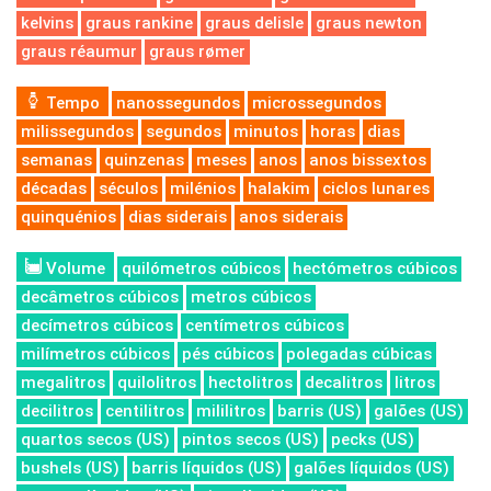
kelvins
graus rankine
graus delisle
graus newton
graus réaumur
graus rømer
Tempo
nanossegundos
microssegundos
milissegundos
segundos
minutos
horas
dias
semanas
quinzenas
meses
anos
anos bissextos
décadas
séculos
milénios
halakim
ciclos lunares
quinquénios
dias siderais
anos siderais
Volume
quilómetros cúbicos
hectómetros cúbicos
decâmetros cúbicos
metros cúbicos
decímetros cúbicos
centímetros cúbicos
milímetros cúbicos
pés cúbicos
polegadas cúbicas
megalitros
quilolitros
hectolitros
decalitros
litros
decilitros
centilitros
mililitros
barris (US)
galões (US)
quartos secos (US)
pintos secos (US)
pecks (US)
bushels (US)
barris líquidos (US)
galões líquidos (US)