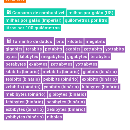
Consumo de combustível
milhas por galão (US)
milhas por galão (Imperial)
quilómetros por litro
litros por 100 quilômetros
Tamanho de dados
bits
kilobits
megabits
gigabits
terabits
petabits
exabits
zettabits
yottabits
bytes
kilobytes
megabytes
gigabytes
terabytes
petabytes
exabytes
zettabytes
yottabytes
kibibits (binário)
mebibits (binário)
gibibits (binário)
tebibits (binário)
pebibits (binário)
exbibits (binário)
zebibits (binário)
yobibits (binário)
kibibytes (binário)
mebibytes (binário)
gibibytes (binário)
tebibytes (binário)
pebibytes (binário)
exbibytes (binário)
zebibytes (binário)
yobibytes (binário)
nibbles