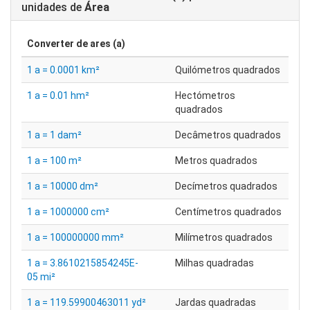
unidades de
Área
Converter de
ares (a)
1 a = 0.0001 km²
Quilómetros quadrados
1 a = 0.01 hm²
Hectómetros
quadrados
1 a = 1 dam²
Decâmetros quadrados
1 a = 100 m²
Metros quadrados
1 a = 10000 dm²
Decímetros quadrados
1 a = 1000000 cm²
Centímetros quadrados
1 a = 100000000 mm²
Milímetros quadrados
1 a = 3.8610215854245E-
Milhas quadradas
05 mi²
1 a = 119.59900463011 yd²
Jardas quadradas