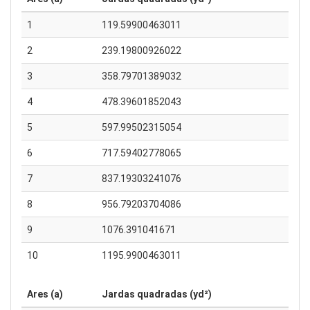
1
119.59900463011
2
239.19800926022
3
358.79701389032
4
478.39601852043
5
597.99502315054
6
717.59402778065
7
837.19303241076
8
956.79203704086
9
1076.391041671
10
1195.9900463011
Ares (a)
Jardas quadradas (yd²)