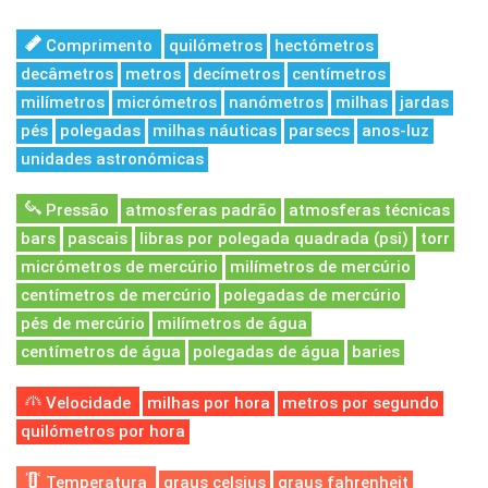
Comprimento
quilómetros
hectómetros
decâmetros
metros
decímetros
centímetros
milímetros
micrómetros
nanómetros
milhas
jardas
pés
polegadas
milhas náuticas
parsecs
anos-luz
unidades astronómicas
Pressão
atmosferas padrão
atmosferas técnicas
bars
pascais
libras por polegada quadrada (psi)
torr
micrómetros de mercúrio
milímetros de mercúrio
centímetros de mercúrio
polegadas de mercúrio
pés de mercúrio
milímetros de água
centímetros de água
polegadas de água
baries
Velocidade
milhas por hora
metros por segundo
quilómetros por hora
Temperatura
graus celsius
graus fahrenheit