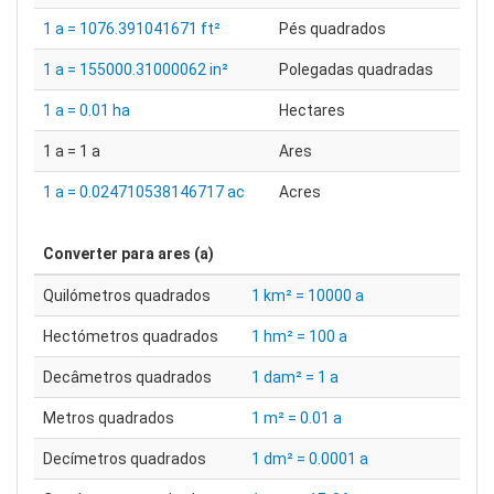
1 a = 1076.391041671 ft²
Pés quadrados
1 a = 155000.31000062 in²
Polegadas quadradas
1 a = 0.01 ha
Hectares
1 a = 1 a
Ares
1 a = 0.024710538146717 ac
Acres
Converter para
ares (a)
Quilómetros quadrados
1 km² = 10000 a
Hectómetros quadrados
1 hm² = 100 a
Decâmetros quadrados
1 dam² = 1 a
Metros quadrados
1 m² = 0.01 a
Decímetros quadrados
1 dm² = 0.0001 a