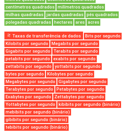
centímetros quadrados
milímetros quadrados
milhas quadradas
jardas quadradas
pés quadrados
polegadas quadradas
hectares
ares
acres
Taxas de transferência de dados
Bits por segundo
Kilobits por segundo
Megabits por segundo
Gigabits por segundo
Terabits por segundo
petabits por segundo
exabits por segundo
zettabits por segundo
yottabits por segundo
bytes por segundo
Kilobytes por segundo
Megabytes por segundo
Gigabytes por segundo
Terabytes por segundo
Petabytes por segundo
Exabytes por segundo
Zettabytes por segundo
Yottabytes por segundo
kibibits por segundo (binário)
mebibits por segundo (binário)
gibibits por segundo (binário)
tebibits por segundo (binário)