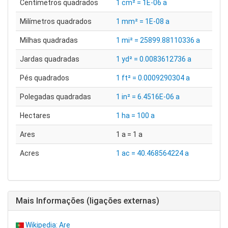
Centímetros quadrados
1 cm² = 1E-06 a
Milímetros quadrados
1 mm² = 1E-08 a
Milhas quadradas
1 mi² = 25899.88110336 a
Jardas quadradas
1 yd² = 0.0083612736 a
Pés quadrados
1 ft² = 0.0009290304 a
Polegadas quadradas
1 in² = 6.4516E-06 a
Hectares
1 ha = 100 a
Ares
1 a = 1 a
Acres
1 ac = 40.468564224 a
Mais Informações (ligações externas)
Wikipedia: Are