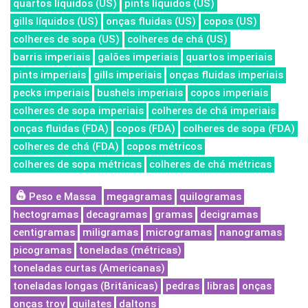
quartos líquidos (US)
pints líquidos (US)
gills líquidos (US)
onças fluidas (US)
copos (US)
colheres de sopa (US)
colheres de chá (US)
barris imperiais
galões imperiais
quartos imperiais
pints imperiais
gills imperiais
onças fluidas imperiais
pecks imperiais
bushels imperiais
copos imperiais
colheres de sopa imperiais
colheres de chá imperiais
onças fluidas (FDA)
copos (FDA)
colheres de sopa (FDA)
colheres de chá (FDA)
copos métricos
colheres de sopa métricas
colheres de chá métricas
Peso e Massa
megagramas
quilogramas
hectogramas
decagramas
gramas
decigramas
centigramas
miligramas
microgramas
nanogramas
picogramas
toneladas (métricas)
toneladas curtas (Americanas)
toneladas longas (Britânicas)
pedras
libras
onças
onças troy
quilates
daltons