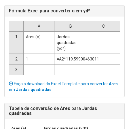
Fórmula Excel para converter
a
em
yd²
A
B
C
1
Ares (a)
Jardas
quadradas
(yd²)
2
1
=A2*119.59900463011
3
Faça o download do Excel Template para converter
Ares
em
Jardas quadradas
Tabela de conversão de
Ares
para
Jardas
quadradas
Ares (a)
Jardas quadradas (yd²)