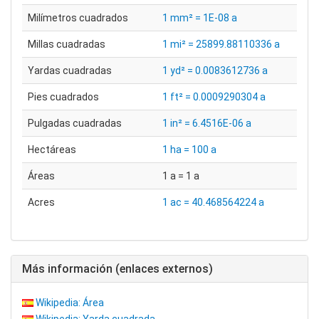
Milímetros cuadrados
1 mm² = 1E-08 a
Millas cuadradas
1 mi² = 25899.88110336 a
Yardas cuadradas
1 yd² = 0.0083612736 a
Pies cuadrados
1 ft² = 0.0009290304 a
Pulgadas cuadradas
1 in² = 6.4516E-06 a
Hectáreas
1 ha = 100 a
Áreas
1 a = 1 a
Acres
1 ac = 40.468564224 a
Más información (enlaces externos)
Wikipedia: Área