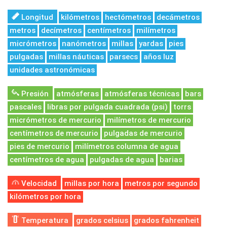
Longitud
kilómetros
hectómetros
decámetros
metros
decímetros
centímetros
milímetros
micrómetros
nanómetros
millas
yardas
pies
pulgadas
millas náuticas
parsecs
años luz
unidades astronómicas
Presión
atmósferas
atmósferas técnicas
bars
pascales
libras por pulgada cuadrada (psi)
torrs
micrómetros de mercurio
milímetros de mercurio
centímetros de mercurio
pulgadas de mercurio
pies de mercurio
milímetros columna de agua
centímetros de agua
pulgadas de agua
barias
Velocidad
millas por hora
metros por segundo
kilómetros por hora
Temperatura
grados celsius
grados fahrenheit