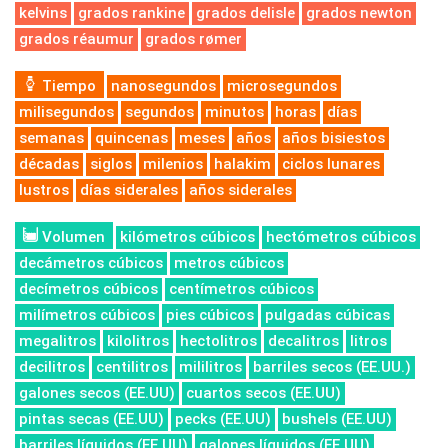
kelvins
grados rankine
grados delisle
grados newton
grados réaumur
grados rømer
Tiempo
nanosegundos
microsegundos
milisegundos
segundos
minutos
horas
días
semanas
quincenas
meses
años
años bisiestos
décadas
siglos
milenios
halakim
ciclos lunares
lustros
días siderales
años siderales
Volumen
kilómetros cúbicos
hectómetros cúbicos
decámetros cúbicos
metros cúbicos
decímetros cúbicos
centímetros cúbicos
milímetros cúbicos
pies cúbicos
pulgadas cúbicas
megalitros
kilolitros
hectolitros
decalitros
litros
decilitros
centilitros
mililitros
barriles secos (EE.UU.)
galones secos (EE.UU)
cuartos secos (EE.UU)
pintas secas (EE.UU)
pecks (EE.UU)
bushels (EE.UU)
barriles líquidos (EE.UU)
galones líquidos (EE.UU)