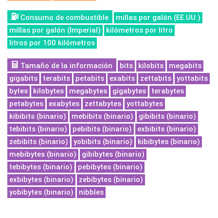
Consumo de combustible
millas por galón (EE.UU.)
millas por galón (Imperial)
kilómetros por litro
litros por 100 kilómetros
Tamaño de la información
bits
kilobits
megabits
gigabits
terabits
petabits
exabits
zettabits
yottabits
bytes
kilobytes
megabytes
gigabytes
terabytes
petabytes
exabytes
zettabytes
yottabytes
kibibits (binario)
mebibits (binario)
gibibits (binario)
tebibits (binario)
pebibits (binario)
exbibits (binario)
zebibits (binario)
yobibits (binario)
kibibytes (binario)
mebibytes (binario)
gibibytes (binario)
tebibytes (binario)
pebibytes (binario)
exbibytes (binario)
zebibytes (binario)
yobibytes (binario)
nibbles