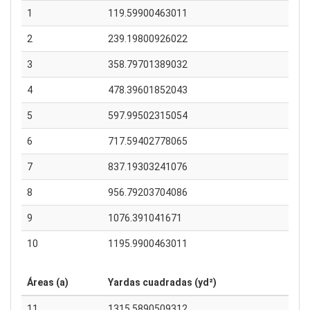
1
119.59900463011
2
239.19800926022
3
358.79701389032
4
478.39601852043
5
597.99502315054
6
717.59402778065
7
837.19303241076
8
956.79203704086
9
1076.391041671
10
1195.9900463011
Áreas (a)
Yardas cuadradas (yd²)
11
1315.5890509312