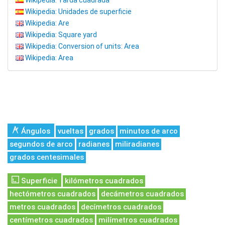
Wikipedia: Yarda cuadrada
Wikipedia: Unidades de superficie
Wikipedia: Are
Wikipedia: Square yard
Wikipedia: Conversion of units: Area
Wikipedia: Area
Ángulos
vueltas
grados
minutos de arco
segundos de arco
radianes
miliradianes
grados centesimales
Superficie
kilómetros cuadrados
hectómetros cuadrados
decámetros cuadrados
metros cuadrados
decímetros cuadrados
centímetros cuadrados
milímetros cuadrados