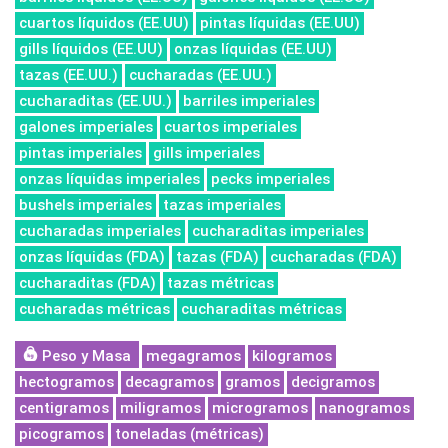
cuartos líquidos (EE.UU)
pintas líquidas (EE.UU)
gills líquidos (EE.UU)
onzas líquidas (EE.UU)
tazas (EE.UU.)
cucharadas (EE.UU.)
cucharaditas (EE.UU.)
barriles imperiales
galones imperiales
cuartos imperiales
pintas imperiales
gills imperiales
onzas líquidas imperiales
pecks imperiales
bushels imperiales
tazas imperiales
cucharadas imperiales
cucharaditas imperiales
onzas líquidas (FDA)
tazas (FDA)
cucharadas (FDA)
cucharaditas (FDA)
tazas métricas
cucharadas métricas
cucharaditas métricas
Peso y Masa
megagramos
kilogramos
hectogramos
decagramos
gramos
decigramos
centigramos
miligramos
microgramos
nanogramos
picogramos
toneladas (métricas)