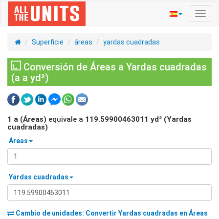
Activ
naveg
Superficie
áreas
yardas cuadradas
Conversión de Áreas a Yardas cuadradas
(a a yd²)
1
a (Áreas)
equivale a
119.59900463011
yd² (Yardas
cuadradas)
Áreas
Yardas cuadradas
Cambio de unidades: Convertir
Yardas cuadradas
en
Áreas