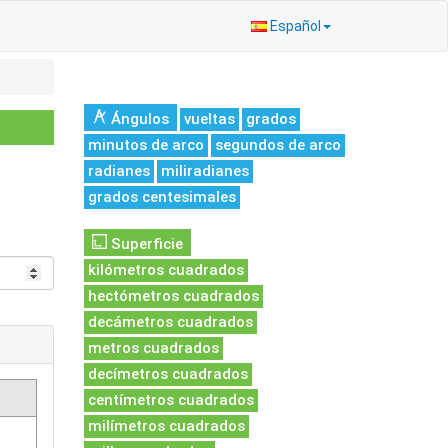
Español
Ángulos
vueltas
grados
minutos de arco
segundos de arco
radianes
miliradianes
grados centesimales
Superficie
kilómetros cuadrados
hectómetros cuadrados
decámetros cuadrados
metros cuadrados
decímetros cuadrados
centímetros cuadrados
milímetros cuadrados