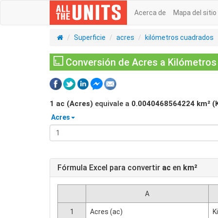
Acerca de
Mapa del sitio
Superficie
acres
kilómetros cuadrados
Conversión de Acres a Kilómetros
1
ac (Acres)
equivale a
0.0040468564224
km² (
Acres
Fórmula Excel para convertir
ac
en
km²
A
1
Acres (ac)
K