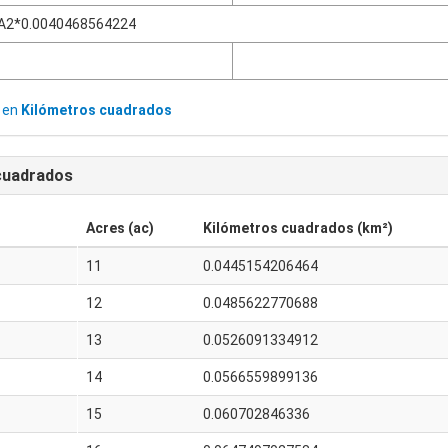
A2*0.0040468564224
en
Kilómetros cuadrados
cuadrados
Acres (ac)
Kilómetros cuadrados (km²)
11
0.0445154206464
12
0.0485622770688
13
0.0526091334912
14
0.0566559899136
15
0.060702846336