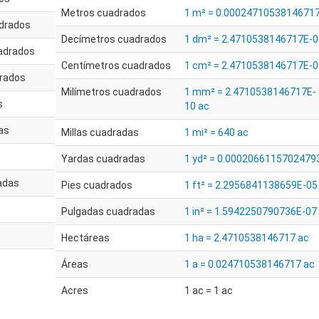
Metros cuadrados
1 m² = 0.00024710538146717
drados
Decímetros cuadrados
1 dm² = 2.4710538146717E-0
adrados
Centímetros cuadrados
1 cm² = 2.4710538146717E-0
drados
Milímetros cuadrados
1 mm² = 2.4710538146717E-
s
10 ac
as
Millas cuadradas
1 mi² = 640 ac
Yardas cuadradas
1 yd² = 0.0002066115702479
adas
Pies cuadrados
1 ft² = 2.2956841138659E-05
Pulgadas cuadradas
1 in² = 1.5942250790736E-07
Hectáreas
1 ha = 2.4710538146717 ac
Áreas
1 a = 0.024710538146717 ac
Acres
1 ac = 1 ac