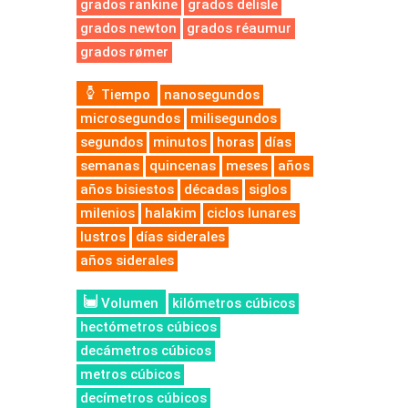
grados rankine
grados delisle
grados newton
grados réaumur
grados rømer
Tiempo
nanosegundos
microsegundos
milisegundos
segundos
minutos
horas
días
semanas
quincenas
meses
años
años bisiestos
décadas
siglos
milenios
halakim
ciclos lunares
lustros
días siderales
años siderales
Volumen
kilómetros cúbicos
hectómetros cúbicos
decámetros cúbicos
metros cúbicos
decímetros cúbicos