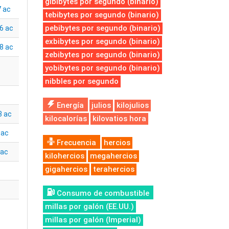
gibibytes por segundo (binario)
 ac
tebibytes por segundo (binario)
pebibytes por segundo (binario)
6 ac
exbibytes por segundo (binario)
8 ac
zebibytes por segundo (binario)
yobibytes por segundo (binario)
nibbles por segundo
Energía
julios
kilojulios
3 ac
kilocalorías
kilovatios hora
 ac
Frecuencia
hercios
 ac
kilohercios
megahercios
gigahercios
terahercios
Consumo de combustible
millas por galón (EE.UU.)
millas por galón (Imperial)