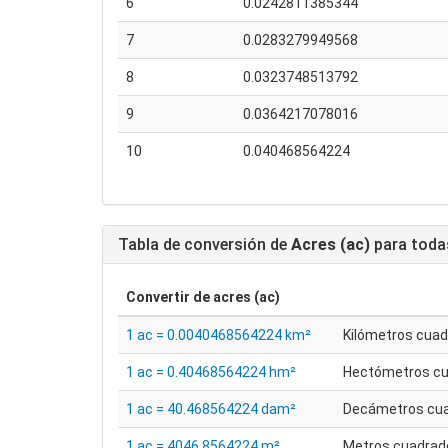
6
0.0242811385344
7
0.0283279949568
8
0.0323748513792
9
0.0364217078016
10
0.040468564224
Tabla de conversión de
Acres (ac)
para toda
Convertir de
acres (ac)
1 ac = 0.0040468564224 km²
Kilómetros cua
1 ac = 0.40468564224 hm²
Hectómetros c
1 ac = 40.468564224 dam²
Decámetros cu
1 ac = 4046.8564224 m²
Metros cuadrad