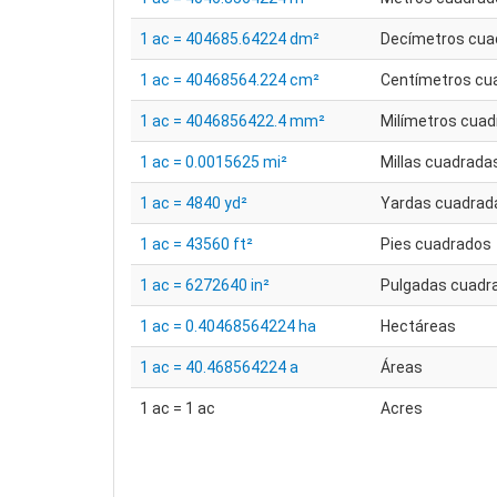
1 ac = 404685.64224 dm²
Decímetros cua
1 ac = 40468564.224 cm²
Centímetros cu
1 ac = 4046856422.4 mm²
Milímetros cua
1 ac = 0.0015625 mi²
Millas cuadrada
1 ac = 4840 yd²
Yardas cuadrad
1 ac = 43560 ft²
Pies cuadrados
1 ac = 6272640 in²
Pulgadas cuadr
1 ac = 0.40468564224 ha
Hectáreas
1 ac = 40.468564224 a
Áreas
1 ac = 1 ac
Acres