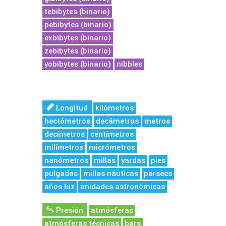
tebibytes (binario)
pebibytes (binario)
exbibytes (binario)
zebibytes (binario)
yobibytes (binario)
nibbles
Longitud
kilómetros
hectómetros
decámetros
metros
decímetros
centímetros
milímetros
micrómetros
nanómetros
millas
yardas
pies
pulgadas
millas náuticas
parsecs
años luz
unidades astronómicas
Presión
atmósferas
atmósferas técnicas
bars