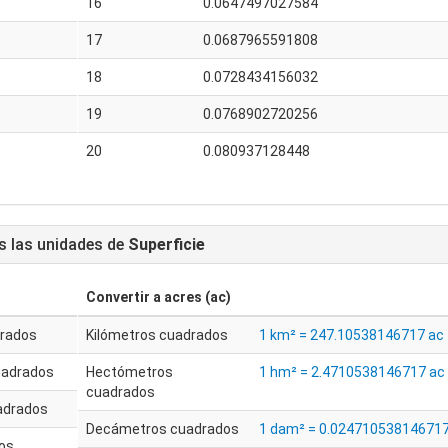
16
0.0647497027584
17
0.0687965591808
18
0.0728434156032
19
0.0768902720256
20
0.080937128448
s las unidades de
Superficie
Convertir a
acres (ac)
drados
Kilómetros cuadrados
1 km² = 247.10538146717 ac
uadrados
Hectómetros
1 hm² = 2.4710538146717 ac
cuadrados
adrados
Decámetros cuadrados
1 dam² = 0.024710538146717
os