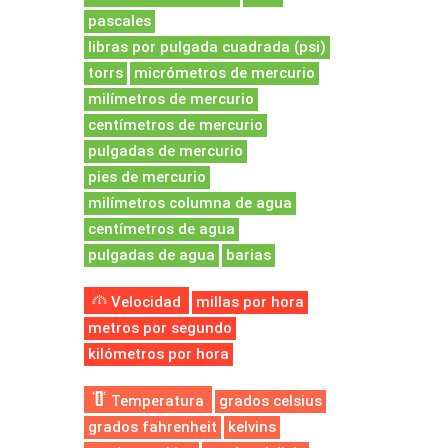
pascales
libras por pulgada cuadrada (psi)
torrs
micrómetros de mercurio
milímetros de mercurio
centímetros de mercurio
pulgadas de mercurio
pies de mercurio
milímetros columna de agua
centímetros de agua
pulgadas de agua
barias
Velocidad
millas por hora
metros por segundo
kilómetros por hora
Temperatura
grados celsius
grados fahrenheit
kelvins