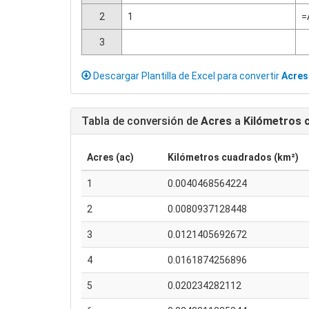
2
1
=
3
Descargar Plantilla de Excel para convertir
Acres
Tabla de conversión de
Acres
a
Kilómetros 
Acres (ac)
Kilómetros cuadrados (km²)
1
0.0040468564224
2
0.0080937128448
3
0.0121405692672
4
0.0161874256896
5
0.020234282112