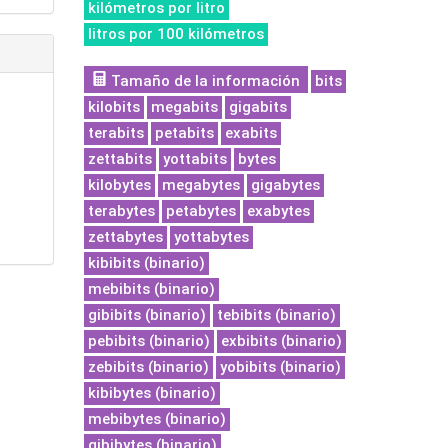
kilómetros por litro
litros por 100 kilómetros
Tamaño de la información
bits
kilobits
megabits
gigabits
terabits
petabits
exabits
zettabits
yottabits
bytes
kilobytes
megabytes
gigabytes
terabytes
petabytes
exabytes
zettabytes
yottabytes
kibibits (binario)
mebibits (binario)
gibibits (binario)
tebibits (binario)
pebibits (binario)
exbibits (binario)
zebibits (binario)
yobibits (binario)
kibibytes (binario)
mebibytes (binario)
gibibytes (binario)