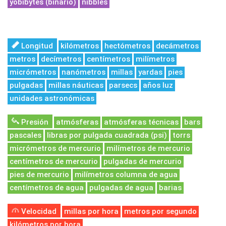
yobibytes (binario)
nibbles
Longitud
kilómetros
hectómetros
decámetros
metros
decímetros
centímetros
milímetros
micrómetros
nanómetros
millas
yardas
pies
pulgadas
millas náuticas
parsecs
años luz
unidades astronómicas
Presión
atmósferas
atmósferas técnicas
bars
pascales
libras por pulgada cuadrada (psi)
torrs
micrómetros de mercurio
milímetros de mercurio
centímetros de mercurio
pulgadas de mercurio
pies de mercurio
milímetros columna de agua
centímetros de agua
pulgadas de agua
barias
Velocidad
millas por hora
metros por segundo
kilómetros por hora