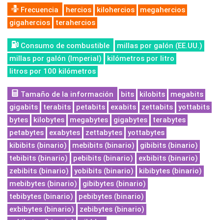
Frecuencia
hercios
kilohercios
megahercios
gigahercios
terahercios
Consumo de combustible
millas por galón (EE.UU.)
millas por galón (Imperial)
kilómetros por litro
litros por 100 kilómetros
Tamaño de la información
bits
kilobits
megabits
gigabits
terabits
petabits
exabits
zettabits
yottabits
bytes
kilobytes
megabytes
gigabytes
terabytes
petabytes
exabytes
zettabytes
yottabytes
kibibits (binario)
mebibits (binario)
gibibits (binario)
tebibits (binario)
pebibits (binario)
exbibits (binario)
zebibits (binario)
yobibits (binario)
kibibytes (binario)
mebibytes (binario)
gibibytes (binario)
tebibytes (binario)
pebibytes (binario)
exbibytes (binario)
zebibytes (binario)