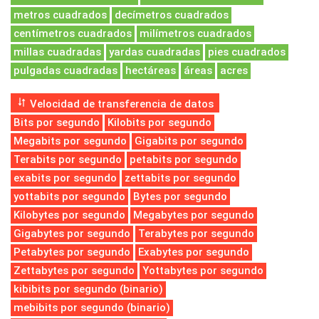
metros cuadrados
decímetros cuadrados
centímetros cuadrados
milímetros cuadrados
millas cuadradas
yardas cuadradas
pies cuadrados
pulgadas cuadradas
hectáreas
áreas
acres
Velocidad de transferencia de datos
Bits por segundo
Kilobits por segundo
Megabits por segundo
Gigabits por segundo
Terabits por segundo
petabits por segundo
exabits por segundo
zettabits por segundo
yottabits por segundo
Bytes por segundo
Kilobytes por segundo
Megabytes por segundo
Gigabytes por segundo
Terabytes por segundo
Petabytes por segundo
Exabytes por segundo
Zettabytes por segundo
Yottabytes por segundo
kibibits por segundo (binario)
mebibits por segundo (binario)