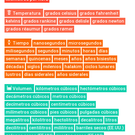
Temperatura
grados celsius
grados fahrenheit
kelvins
grados rankine
grados delisle
grados newton
grados réaumur
grados rømer
Tiempo
nanosegundos
microsegundos
milisegundos
segundos
minutos
horas
días
semanas
quincenas
meses
años
años bisiestos
décadas
siglos
milenios
halakim
ciclos lunares
lustros
días siderales
años siderales
Volumen
kilómetros cúbicos
hectómetros cúbicos
decámetros cúbicos
metros cúbicos
decímetros cúbicos
centímetros cúbicos
milímetros cúbicos
pies cúbicos
pulgadas cúbicas
megalitros
kilolitros
hectolitros
decalitros
litros
decilitros
centilitros
mililitros
barriles secos (EE.UU.)