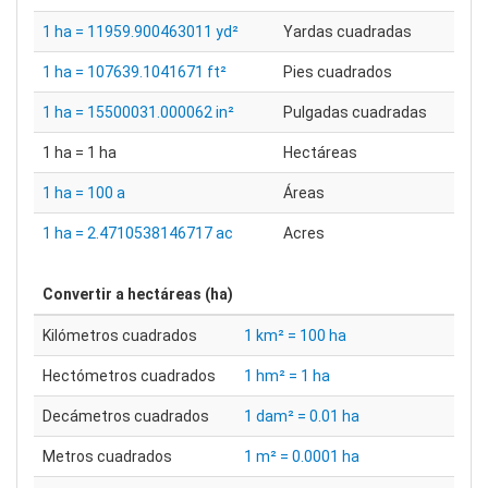
1 ha = 11959.900463011 yd²
Yardas cuadradas
1 ha = 107639.1041671 ft²
Pies cuadrados
1 ha = 15500031.000062 in²
Pulgadas cuadradas
1 ha = 1 ha
Hectáreas
1 ha = 100 a
Áreas
1 ha = 2.4710538146717 ac
Acres
Convertir a
hectáreas (ha)
Kilómetros cuadrados
1 km² = 100 ha
Hectómetros cuadrados
1 hm² = 1 ha
Decámetros cuadrados
1 dam² = 0.01 ha
Metros cuadrados
1 m² = 0.0001 ha