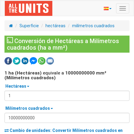
Activ
naveg
Superficie
hectáreas
milímetros cuadrados
Conversión de Hectáreas a Milímetros
cuadrados (ha a mm²)
1
ha (Hectáreas)
equivale a
10000000000
mm²
(Milímetros cuadrados)
Hectáreas
Milímetros cuadrados
Cambio de unidades: Convertir
Milímetros cuadrados
en