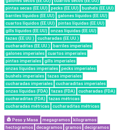
galones secos (EE.UU)
cuartos secos (EE.UU)
pintas secas (EE.UU)
pecks (EE.UU)
bushels (EE.UU)
barriles líquidos (EE.UU)
galones líquidos (EE.UU)
cuartos líquidos (EE.UU)
pintas líquidas (EE.UU)
gills líquidos (EE.UU)
onzas líquidas (EE.UU)
tazas (EE.UU.)
cucharadas (EE.UU.)
cucharaditas (EE.UU.)
barriles imperiales
galones imperiales
cuartos imperiales
pintas imperiales
gills imperiales
onzas líquidas imperiales
pecks imperiales
bushels imperiales
tazas imperiales
cucharadas imperiales
cucharaditas imperiales
onzas líquidas (FDA)
tazas (FDA)
cucharadas (FDA)
cucharaditas (FDA)
tazas métricas
cucharadas métricas
cucharaditas métricas
Peso y Masa
megagramos
kilogramos
hectogramos
decagramos
gramos
decigramos