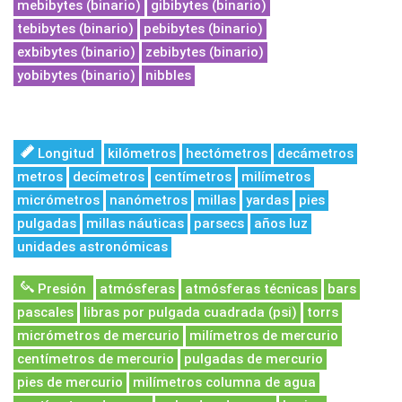
mebibytes (binario)
gibibytes (binario)
tebibytes (binario)
pebibytes (binario)
exbibytes (binario)
zebibytes (binario)
yobibytes (binario)
nibbles
Longitud
kilómetros
hectómetros
decámetros
metros
decímetros
centímetros
milímetros
micrómetros
nanómetros
millas
yardas
pies
pulgadas
millas náuticas
parsecs
años luz
unidades astronómicas
Presión
atmósferas
atmósferas técnicas
bars
pascales
libras por pulgada cuadrada (psi)
torrs
micrómetros de mercurio
milímetros de mercurio
centímetros de mercurio
pulgadas de mercurio
pies de mercurio
milímetros columna de agua