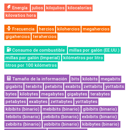
Energía
julios
kilojulios
kilocalorías
kilovatios hora
Frecuencia
hercios
kilohercios
megahercios
gigahercios
terahercios
Consumo de combustible
millas por galón (EE.UU.)
millas por galón (Imperial)
kilómetros por litro
litros por 100 kilómetros
Tamaño de la información
bits
kilobits
megabits
gigabits
terabits
petabits
exabits
zettabits
yottabits
bytes
kilobytes
megabytes
gigabytes
terabytes
petabytes
exabytes
zettabytes
yottabytes
kibibits (binario)
mebibits (binario)
gibibits (binario)
tebibits (binario)
pebibits (binario)
exbibits (binario)
zebibits (binario)
yobibits (binario)
kibibytes (binario)