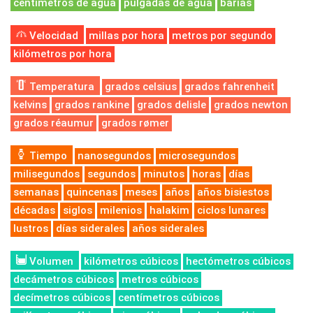
centímetros de agua
pulgadas de agua
barias
Velocidad
millas por hora
metros por segundo
kilómetros por hora
Temperatura
grados celsius
grados fahrenheit
kelvins
grados rankine
grados delisle
grados newton
grados réaumur
grados rømer
Tiempo
nanosegundos
microsegundos
milisegundos
segundos
minutos
horas
días
semanas
quincenas
meses
años
años bisiestos
décadas
siglos
milenios
halakim
ciclos lunares
lustros
días siderales
años siderales
Volumen
kilómetros cúbicos
hectómetros cúbicos
decámetros cúbicos
metros cúbicos
decímetros cúbicos
centímetros cúbicos