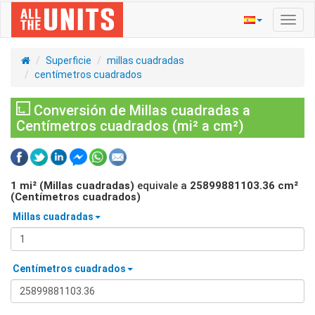
Activ
naveg
Superficie
millas cuadradas
centímetros cuadrados
Conversión de Millas cuadradas a
Centímetros cuadrados (mi² a cm²)
1
mi² (Millas cuadradas)
equivale a
25899881103.36
cm²
(Centímetros cuadrados)
Millas cuadradas
Centímetros cuadrados