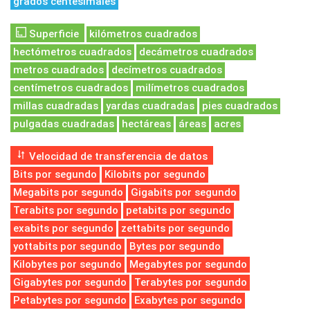
grados centesimales
Superficie
kilómetros cuadrados
hectómetros cuadrados
decámetros cuadrados
metros cuadrados
decímetros cuadrados
centímetros cuadrados
milímetros cuadrados
millas cuadradas
yardas cuadradas
pies cuadrados
pulgadas cuadradas
hectáreas
áreas
acres
Velocidad de transferencia de datos
Bits por segundo
Kilobits por segundo
Megabits por segundo
Gigabits por segundo
Terabits por segundo
petabits por segundo
exabits por segundo
zettabits por segundo
yottabits por segundo
Bytes por segundo
Kilobytes por segundo
Megabytes por segundo
Gigabytes por segundo
Terabytes por segundo
Petabytes por segundo
Exabytes por segundo