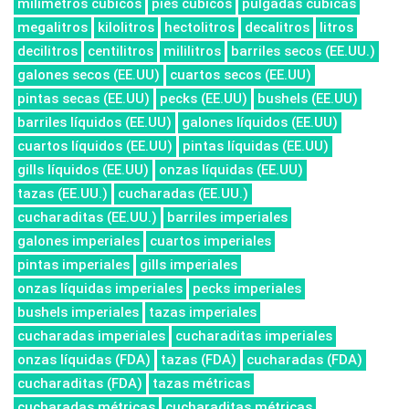
milímetros cúbicos
pies cúbicos
pulgadas cúbicas
megalitros
kilolitros
hectolitros
decalitros
litros
decilitros
centilitros
mililitros
barriles secos (EE.UU.)
galones secos (EE.UU)
cuartos secos (EE.UU)
pintas secas (EE.UU)
pecks (EE.UU)
bushels (EE.UU)
barriles líquidos (EE.UU)
galones líquidos (EE.UU)
cuartos líquidos (EE.UU)
pintas líquidas (EE.UU)
gills líquidos (EE.UU)
onzas líquidas (EE.UU)
tazas (EE.UU.)
cucharadas (EE.UU.)
cucharaditas (EE.UU.)
barriles imperiales
galones imperiales
cuartos imperiales
pintas imperiales
gills imperiales
onzas líquidas imperiales
pecks imperiales
bushels imperiales
tazas imperiales
cucharadas imperiales
cucharaditas imperiales
onzas líquidas (FDA)
tazas (FDA)
cucharadas (FDA)
cucharaditas (FDA)
tazas métricas
cucharadas métricas
cucharaditas métricas