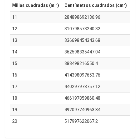
Millas cuadradas (mi²)
Centímetros cuadrados (cm²)
11
284898692136.96
12
310798573240.32
13
336698454343.68
14
362598335447.04
15
388498216550.4
16
414398097653.76
17
440297978757.12
18
466197859860.48
19
492097740963.84
20
517997622067.2