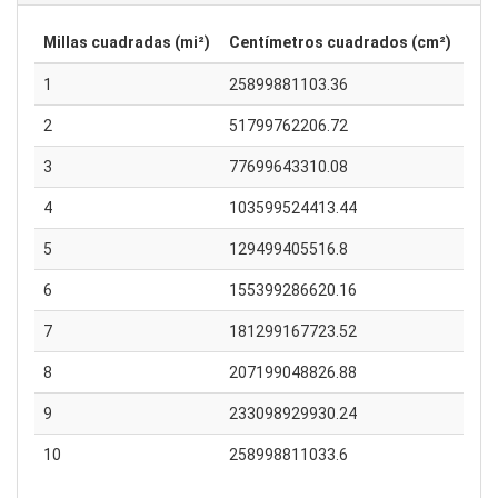
Millas cuadradas (mi²)
Centímetros cuadrados (cm²)
1
25899881103.36
2
51799762206.72
3
77699643310.08
4
103599524413.44
5
129499405516.8
6
155399286620.16
7
181299167723.52
8
207199048826.88
9
233098929930.24
10
258998811033.6