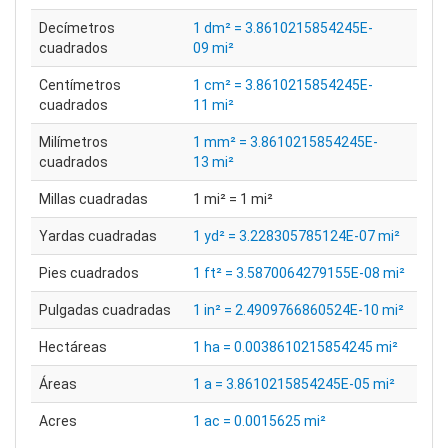
Decímetros
1 dm² = 3.8610215854245E-
cuadrados
09 mi²
Centímetros
1 cm² = 3.8610215854245E-
cuadrados
11 mi²
Milímetros
1 mm² = 3.8610215854245E-
cuadrados
13 mi²
Millas cuadradas
1 mi² = 1 mi²
Yardas cuadradas
1 yd² = 3.228305785124E-07 mi²
Pies cuadrados
1 ft² = 3.5870064279155E-08 mi²
Pulgadas cuadradas
1 in² = 2.4909766860524E-10 mi²
Hectáreas
1 ha = 0.0038610215854245 mi²
Áreas
1 a = 3.8610215854245E-05 mi²
Acres
1 ac = 0.0015625 mi²