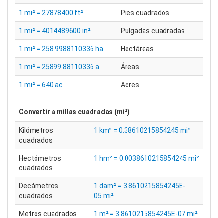
1 mi² = 27878400 ft²
Pies cuadrados
1 mi² = 4014489600 in²
Pulgadas cuadradas
1 mi² = 258.9988110336 ha
Hectáreas
1 mi² = 25899.88110336 a
Áreas
1 mi² = 640 ac
Acres
Convertir a
millas cuadradas (mi²)
Kilómetros
1 km² = 0.38610215854245 mi²
cuadrados
Hectómetros
1 hm² = 0.0038610215854245 mi²
cuadrados
Decámetros
1 dam² = 3.8610215854245E-
cuadrados
05 mi²
Metros cuadrados
1 m² = 3.8610215854245E-07 mi²