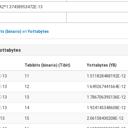
A2*1.37438953472E-13
ts (binario)
en
Yottabytes
ottabytes
Tebibits (binario) (Tibit)
Yottabytes (YB)
E-13
11
1.511828488192E-12
E-13
12
1.649267441664E-12
E-13
13
1.786706395136E-12
E-13
14
1.924145348608E-12
-13
15
2.06158430208E-12