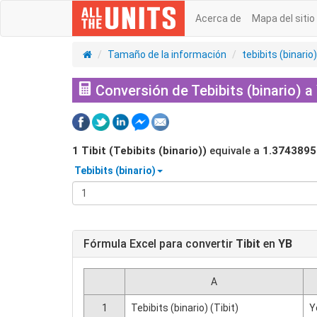
Acerca de
Mapa del sitio
Tamaño de la información
tebibits (binario)
Conversión de Tebibits (binario) a 
1
Tibit (Tebibits (binario))
equivale a
1.3743895
Tebibits (binario)
Fórmula Excel para convertir
Tibit
en
YB
A
1
Tebibits (binario) (Tibit)
Y