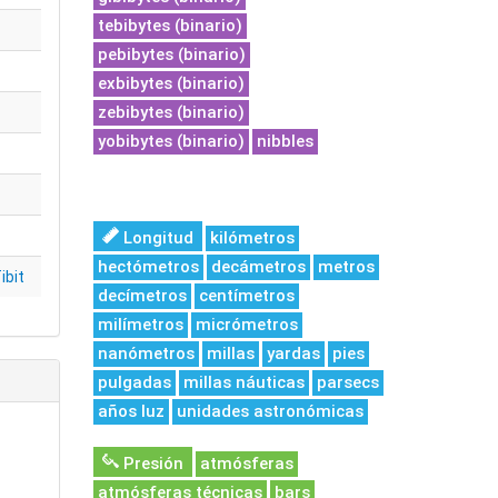
tebibytes (binario)
pebibytes (binario)
exbibytes (binario)
zebibytes (binario)
yobibytes (binario)
nibbles
Longitud
kilómetros
hectómetros
decámetros
metros
ibit
decímetros
centímetros
milímetros
micrómetros
nanómetros
millas
yardas
pies
pulgadas
millas náuticas
parsecs
años luz
unidades astronómicas
Presión
atmósferas
atmósferas técnicas
bars