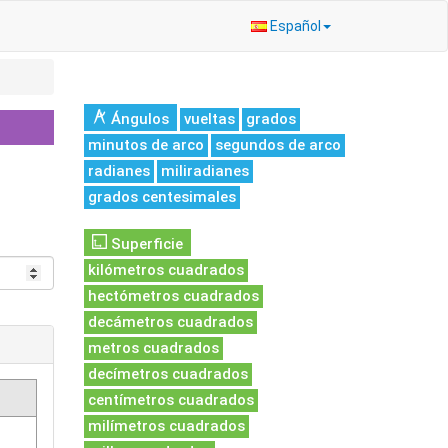
Español
Ángulos
vueltas
grados
minutos de arco
segundos de arco
radianes
miliradianes
grados centesimales
Superficie
kilómetros cuadrados
hectómetros cuadrados
decámetros cuadrados
metros cuadrados
decímetros cuadrados
centímetros cuadrados
milímetros cuadrados