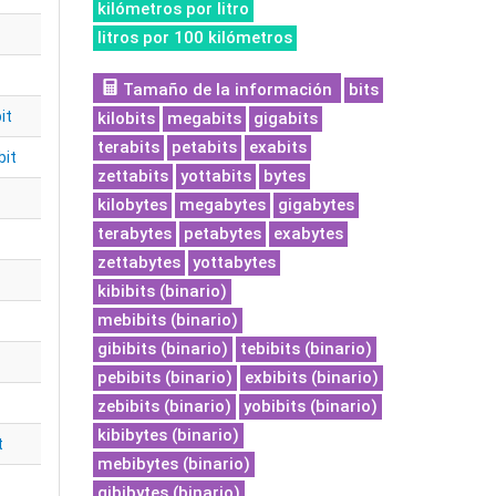
kilómetros por litro
litros por 100 kilómetros
Tamaño de la información
bits
it
kilobits
megabits
gigabits
terabits
petabits
exabits
bit
zettabits
yottabits
bytes
kilobytes
megabytes
gigabytes
terabytes
petabytes
exabytes
zettabytes
yottabytes
kibibits (binario)
mebibits (binario)
gibibits (binario)
tebibits (binario)
pebibits (binario)
exbibits (binario)
zebibits (binario)
yobibits (binario)
kibibytes (binario)
t
mebibytes (binario)
gibibytes (binario)