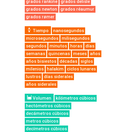
grados rankine
grados delisle
grados newton
grados réaumur
grados rømer
Tiempo
nanosegundos
microsegundos
milisegundos
segundos
minutos
horas
días
semanas
quincenas
meses
años
años bisiestos
décadas
siglos
milenios
halakim
ciclos lunares
lustros
días siderales
años siderales
Volumen
kilómetros cúbicos
hectómetros cúbicos
decámetros cúbicos
metros cúbicos
decímetros cúbicos