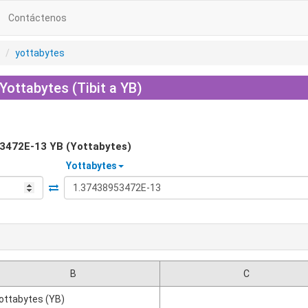
Contáctenos
yottabytes
Yottabytes (Tibit a YB)
3472E-13
YB (Yottabytes)
Yottabytes
B
C
ottabytes (YB)