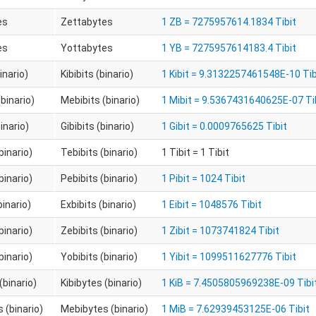
es
Zettabytes
1 ZB = 7275957614.1834 Tibit
es
Yottabytes
1 YB = 7275957614183.4 Tibit
inario)
Kibibits (binario)
1 Kibit = 9.3132257461548E-10 Tib
binario)
Mebibits (binario)
1 Mibit = 9.5367431640625E-07 Ti
binario)
Gibibits (binario)
1 Gibit = 0.0009765625 Tibit
binario)
Tebibits (binario)
1 Tibit = 1 Tibit
binario)
Pebibits (binario)
1 Pibit = 1024 Tibit
binario)
Exbibits (binario)
1 Eibit = 1048576 Tibit
binario)
Zebibits (binario)
1 Zibit = 1073741824 Tibit
binario)
Yobibits (binario)
1 Yibit = 1099511627776 Tibit
(binario)
Kibibytes (binario)
1 KiB = 7.4505805969238E-09 Tibi
 (binario)
Mebibytes (binario)
1 MiB = 7.62939453125E-06 Tibit