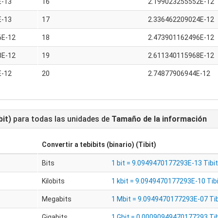
E-13
16
2.199023255552E-12
E-13
17
2.336462209024E-12
6E-12
18
2.473901162496E-12
8E-12
19
2.611340115968E-12
E-12
20
2.74877906944E-12
bit)
para todas las unidades de
Tamaño de la información
Convertir a
tebibits (binario) (Tibit)
Bits
1 bit = 9.0949470177293E-13 Tibit
Kilobits
1 kbit = 9.0949470177293E-10 Tib
Megabits
1 Mbit = 9.0949470177293E-07 Tib
Gigabits
1 Gbit = 0.00090949470177293 Tib