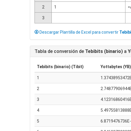
2
1
=
3
Descargar Plantilla de Excel para convertir
Tebibi
Tabla de conversión de
Tebibits (binario)
a
Y
Tebibits (binario) (Tibit)
Yottabytes (YB)
1
1.37438953472
2
2.74877906944
3
4.12316860416
4
5.49755813888
5
6.8719476736E