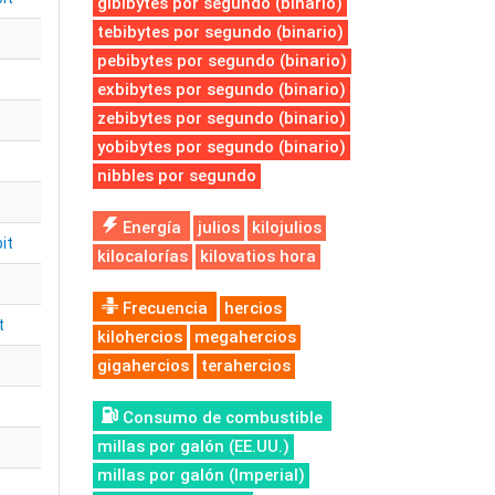
gibibytes por segundo (binario)
tebibytes por segundo (binario)
pebibytes por segundo (binario)
exbibytes por segundo (binario)
zebibytes por segundo (binario)
yobibytes por segundo (binario)
nibbles por segundo
Energía
julios
kilojulios
it
kilocalorías
kilovatios hora
Frecuencia
hercios
t
kilohercios
megahercios
gigahercios
terahercios
Consumo de combustible
millas por galón (EE.UU.)
millas por galón (Imperial)