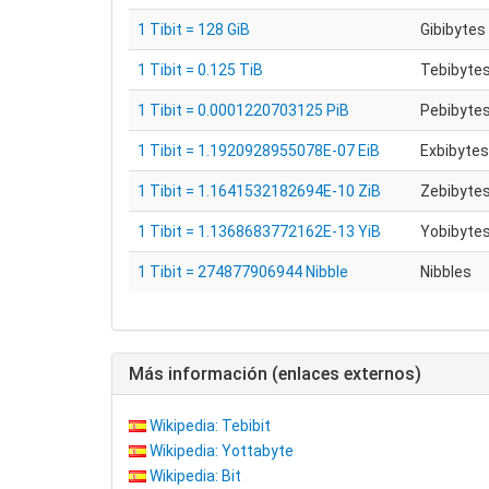
1 Tibit = 128 GiB
Gibibytes 
1 Tibit = 0.125 TiB
Tebibytes
1 Tibit = 0.0001220703125 PiB
Pebibytes
1 Tibit = 1.1920928955078E-07 EiB
Exbibytes 
1 Tibit = 1.1641532182694E-10 ZiB
Zebibytes
1 Tibit = 1.1368683772162E-13 YiB
Yobibytes
1 Tibit = 274877906944 Nibble
Nibbles
Más información (enlaces externos)
Wikipedia: Tebibit
Wikipedia: Yottabyte
Wikipedia: Bit