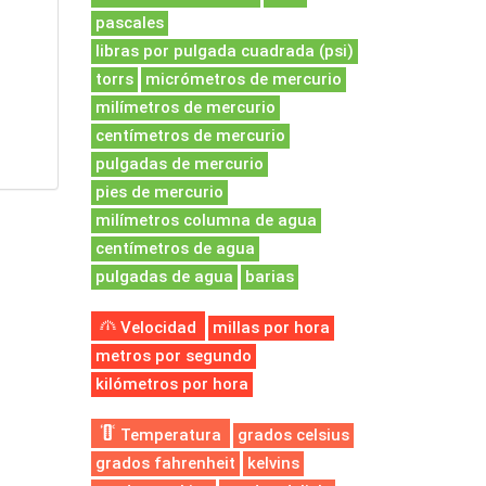
pascales
libras por pulgada cuadrada (psi)
torrs
micrómetros de mercurio
milímetros de mercurio
centímetros de mercurio
pulgadas de mercurio
pies de mercurio
milímetros columna de agua
centímetros de agua
pulgadas de agua
barias
Velocidad
millas por hora
metros por segundo
kilómetros por hora
Temperatura
grados celsius
grados fahrenheit
kelvins