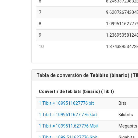
6
8.24633720832
7
9.62072674304
8
1.09951162777
9
1.23695058124
10
1.37438953472
Tabla de conversión de
Tebibits (binario) (Ti
Convertir de
tebibits (binario) (Tibit)
1 Tibit = 1099511627776 bit
Bits
1 Tibit = 1099511627.776 kbit
Kilobits
1 Tibit = 1099511.627776 Mbit
Megabits
1 Tibit = 1099.511627776 Gbit
Gigabits