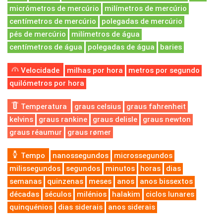
micrómetros de mercúrio
milímetros de mercúrio
centímetros de mercúrio
polegadas de mercúrio
pés de mercúrio
milímetros de água
centímetros de água
polegadas de água
baries
Velocidade
milhas por hora
metros por segundo
quilómetros por hora
Temperatura
graus celsius
graus fahrenheit
kelvins
graus rankine
graus delisle
graus newton
graus réaumur
graus rømer
Tempo
nanossegundos
microssegundos
milissegundos
segundos
minutos
horas
dias
semanas
quinzenas
meses
anos
anos bissextos
décadas
séculos
milénios
halakim
ciclos lunares
quinquénios
dias siderais
anos siderais