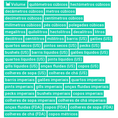
Volume
quilómetros cúbicos
hectómetros cúbicos
decâmetros cúbicos
metros cúbicos
decímetros cúbicos
centímetros cúbicos
milímetros cúbicos
pés cúbicos
polegadas cúbicas
megalitros
quilolitros
hectolitros
decalitros
litros
decilitros
centilitros
mililitros
barris (US)
galões (US)
quartos secos (US)
pintos secos (US)
pecks (US)
bushels (US)
barris líquidos (US)
galões líquidos (US)
quartos líquidos (US)
pints líquidos (US)
gills líquidos (US)
onças fluidas (US)
copos (US)
colheres de sopa (US)
colheres de chá (US)
barris imperiais
galões imperiais
quartos imperiais
pints imperiais
gills imperiais
onças fluidas imperiais
pecks imperiais
bushels imperiais
copos imperiais
colheres de sopa imperiais
colheres de chá imperiais
onças fluidas (FDA)
copos (FDA)
colheres de sopa (FDA)
colheres de chá (FDA)
copos métricos