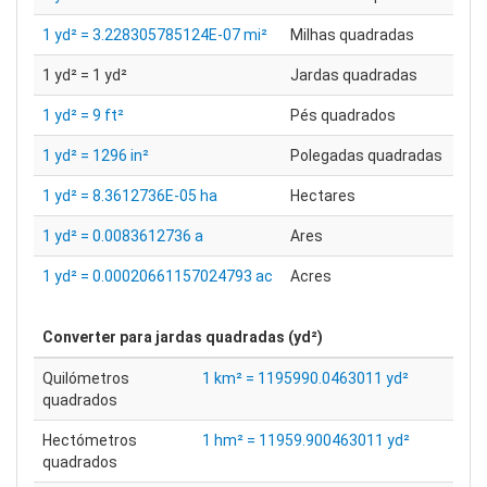
1 yd² = 3.228305785124E-07 mi²
Milhas quadradas
1 yd² = 1 yd²
Jardas quadradas
1 yd² = 9 ft²
Pés quadrados
1 yd² = 1296 in²
Polegadas quadradas
1 yd² = 8.3612736E-05 ha
Hectares
1 yd² = 0.0083612736 a
Ares
1 yd² = 0.00020661157024793 ac
Acres
Converter para
jardas quadradas (yd²)
Quilómetros
1 km² = 1195990.0463011 yd²
quadrados
Hectómetros
1 hm² = 11959.900463011 yd²
quadrados