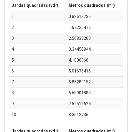
Jardas quadradas (yd²)
Metros quadrados (m²)
1
0.83612736
2
1.67225472
3
2.50838208
4
3.34450944
5
4.1806368
6
5.01676416
7
5.85289152
8
6.68901888
9
7.52514624
10
8.3612736
Jardas quadradas (yd²)
Metros quadrados (m²)