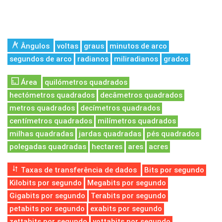
Ângulos
voltas
graus
minutos de arco
segundos de arco
radianos
miliradianos
grados
Área
quilómetros quadrados
hectómetros quadrados
decâmetros quadrados
metros quadrados
decímetros quadrados
centímetros quadrados
milímetros quadrados
milhas quadradas
jardas quadradas
pés quadrados
polegadas quadradas
hectares
ares
acres
Taxas de transferência de dados
Bits por segundo
Kilobits por segundo
Megabits por segundo
Gigabits por segundo
Terabits por segundo
petabits por segundo
exabits por segundo
zettabits por segundo
yottabits por segundo