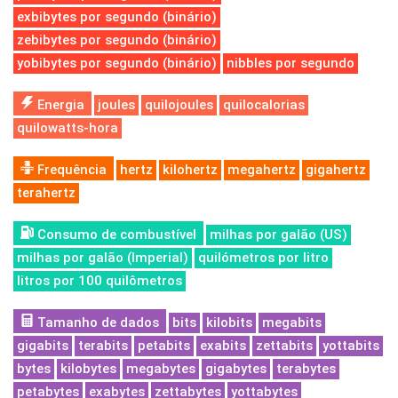
exbibytes por segundo (binário)
zebibytes por segundo (binário)
yobibytes por segundo (binário)
nibbles por segundo
Energia
joules
quilojoules
quilocalorias
quilowatts-hora
Frequência
hertz
kilohertz
megahertz
gigahertz
terahertz
Consumo de combustível
milhas por galão (US)
milhas por galão (Imperial)
quilómetros por litro
litros por 100 quilômetros
Tamanho de dados
bits
kilobits
megabits
gigabits
terabits
petabits
exabits
zettabits
yottabits
bytes
kilobytes
megabytes
gigabytes
terabytes
petabytes
exabytes
zettabytes
yottabytes