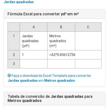
Jardas quadradas
Fórmula Excel para converter
yd²
em
m²
A
B
C
1
Jardas
Metros
quadradas
quadrados
(yd²)
(m²)
2
1
=A2*0.83612736
3
Faça o download do Excel Template para converter
Jardas quadradas
em
Metros quadrados
Tabela de conversão de
Jardas quadradas
para
Metros quadrados