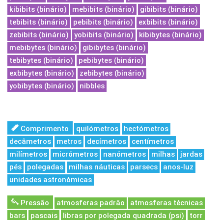
kibibits (binário)
mebibits (binário)
gibibits (binário)
tebibits (binário)
pebibits (binário)
exbibits (binário)
zebibits (binário)
yobibits (binário)
kibibytes (binário)
mebibytes (binário)
gibibytes (binário)
tebibytes (binário)
pebibytes (binário)
exbibytes (binário)
zebibytes (binário)
yobibytes (binário)
nibbles
Comprimento
quilómetros
hectómetros
decâmetros
metros
decímetros
centímetros
milímetros
micrómetros
nanómetros
milhas
jardas
pés
polegadas
milhas náuticas
parsecs
anos-luz
unidades astronómicas
Pressão
atmosferas padrão
atmosferas técnicas
bars
pascais
libras por polegada quadrada (psi)
torr