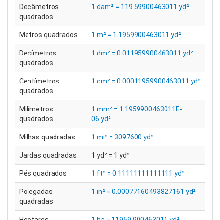
Decâmetros
1 dam² = 119.59900463011 yd²
quadrados
Metros quadrados
1 m² = 1.1959900463011 yd²
Decímetros
1 dm² = 0.011959900463011 yd²
quadrados
Centímetros
1 cm² = 0.00011959900463011 yd²
quadrados
Milímetros
1 mm² = 1.1959900463011E-
quadrados
06 yd²
Milhas quadradas
1 mi² = 3097600 yd²
Jardas quadradas
1 yd² = 1 yd²
Pés quadrados
1 ft² = 0.11111111111111 yd²
Polegadas
1 in² = 0.00077160493827161 yd²
quadradas
Hectares
1 ha = 11959.900463011 yd²