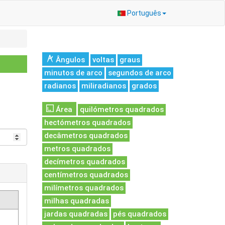
Português
Ângulos
voltas
graus
minutos de arco
segundos de arco
radianos
miliradianos
grados
Área
quilómetros quadrados
hectómetros quadrados
decâmetros quadrados
metros quadrados
decímetros quadrados
centímetros quadrados
milímetros quadrados
milhas quadradas
jardas quadradas
pés quadrados