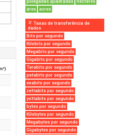
polegadas quadradas
hectares
ares
acres
Taxas de transferência de
dados
Bits por segundo
Kilobits por segundo
Megabits por segundo
Gigabits por segundo
Terabits por segundo
m²)
petabits por segundo
exabits por segundo
zettabits por segundo
yottabits por segundo
bytes por segundo
Kilobytes por segundo
Megabytes por segundo
Gigabytes por segundo