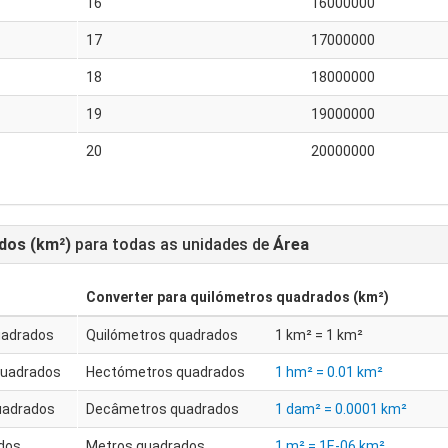
16
16000000
17
17000000
18
18000000
19
19000000
20
20000000
dos (km²)
para todas as unidades de
Área
Converter para
quilómetros quadrados (km²)
uadrados
Quilómetros quadrados
1 km² = 1 km²
quadrados
Hectómetros quadrados
1 hm² = 0.01 km²
uadrados
Decâmetros quadrados
1 dam² = 0.0001 km²
dos
Metros quadrados
1 m² = 1E-06 km²