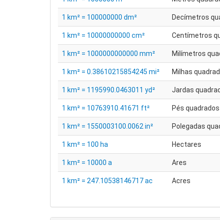
1 km² = 100000000 dm²
Decímetros qu
1 km² = 10000000000 cm²
Centímetros q
1 km² = 1000000000000 mm²
Milímetros qu
1 km² = 0.38610215854245 mi²
Milhas quadra
1 km² = 1195990.0463011 yd²
Jardas quadra
1 km² = 10763910.41671 ft²
Pés quadrados
1 km² = 1550003100.0062 in²
Polegadas qua
1 km² = 100 ha
Hectares
1 km² = 10000 a
Ares
1 km² = 247.10538146717 ac
Acres