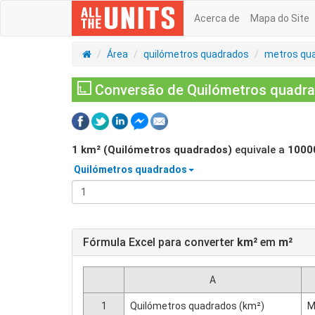
Acerca de
Mapa do Site
Área
quilómetros quadrados
metros qu
Conversão de Quilómetros quadra
1
km² (Quilómetros quadrados)
equivale a
1000
Quilómetros quadrados
Fórmula Excel para converter
km²
em
m²
A
1
Quilómetros quadrados (km²)
M