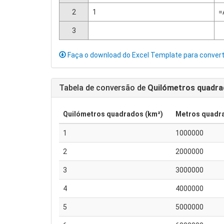
2
1
=
3
Faça o download do Excel Template para conver
Tabela de conversão de
Quilómetros quadr
Quilómetros quadrados (km²)
Metros quadr
1
1000000
2
2000000
3
3000000
4
4000000
5
5000000