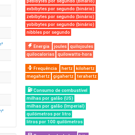
pebibytes por segundo (binário)
exbibytes por segundo (binário)
zebibytes por segundo (binário)
yobibytes por segundo (binário)
nibbles por segundo
m²
Energia
joules
quilojoules
quilocalorias
quilowatts-hora
Frequência
hertz
kilohertz
megahertz
gigahertz
terahertz
Consumo de combustível
milhas por galão (US)
milhas por galão (Imperial)
m²
quilómetros por litro
litros por 100 quilômetros