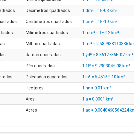
adrados
Decímetros quadrados
1 dm² = 1E-08 km²
uadrados
Centímetros quadrados
1 cm² = 1E-10 km²
adrados
Milímetros quadrados
1 mm² = 1E-12 km²
das
Milhas quadradas
1 mi² = 2.589988110336 k
das
Jardas quadradas
1 yd² = 8.3612736E-07 km²
Pés quadrados
1 ft² = 9.290304E-08 km²
dradas
Polegadas quadradas
1 in² = 6.4516E-10 km²
Hectares
1 ha = 0.01 km²
Ares
1 a = 0.0001 km²
Acres
1 ac = 0.0040468564224 k