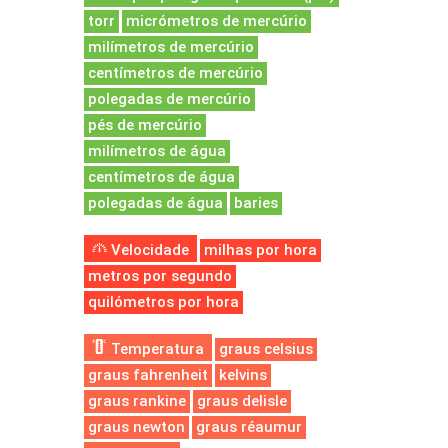
torr
micrómetros de mercúrio
milímetros de mercúrio
centímetros de mercúrio
polegadas de mercúrio
pés de mercúrio
milímetros de água
centímetros de água
polegadas de água
baries
Velocidade
milhas por hora
metros por segundo
quilómetros por hora
Temperatura
graus celsius
graus fahrenheit
kelvins
graus rankine
graus delisle
graus newton
graus réaumur