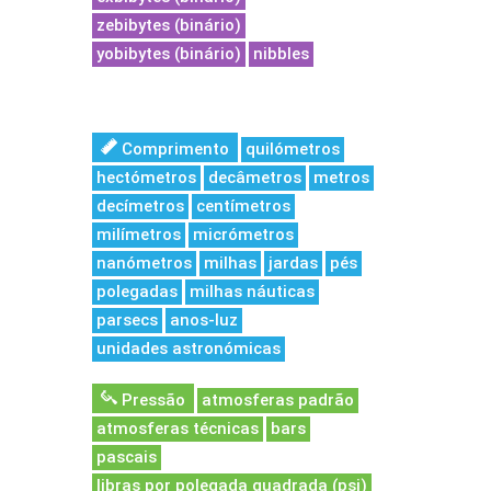
zebibytes (binário)
yobibytes (binário)
nibbles
Comprimento
quilómetros
hectómetros
decâmetros
metros
decímetros
centímetros
milímetros
micrómetros
nanómetros
milhas
jardas
pés
polegadas
milhas náuticas
parsecs
anos-luz
unidades astronómicas
Pressão
atmosferas padrão
atmosferas técnicas
bars
pascais
libras por polegada quadrada (psi)