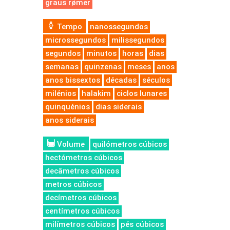
graus rømer
Tempo
nanossegundos
microssegundos
milissegundos
segundos
minutos
horas
dias
semanas
quinzenas
meses
anos
anos bissextos
décadas
séculos
milénios
halakim
ciclos lunares
quinquénios
dias siderais
anos siderais
Volume
quilómetros cúbicos
hectómetros cúbicos
decâmetros cúbicos
metros cúbicos
decímetros cúbicos
centímetros cúbicos
milímetros cúbicos
pés cúbicos