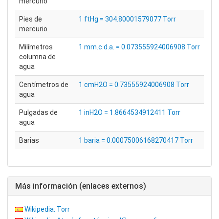
mercurio
Pies de
1 ftHg = 304.80001579077 Torr
mercurio
Milímetros
1 mm.c.d.a. = 0.073555924006908 Torr
columna de
agua
Centímetros de
1 cmH2O = 0.73555924006908 Torr
agua
Pulgadas de
1 inH2O = 1.8664534912411 Torr
agua
Barias
1 baria = 0.00075006168270417 Torr
Más información (enlaces externos)
Wikipedia: Torr