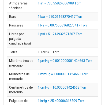
Atmósferas
1 at = 735.55924006908 Torr
técnicas
Bars
1 bar = 750.06168270417 Torr
Pascales
1 Pa = 0.0075006168270417 Torr
Libras por
1 psi = 51.714932571507 Torr
pulgada
cuadrada (psi)
Torrs
1 Torr = 1 Torr
Micrómetros de
1 μmHg = 0.0010000001424663 Torr
mercurio
Milímetros de
1 mmHg = 1.0000001424663 Torr
mercurio
Centímetros de
1 cmHg = 10.000001424663 Torr
mercurio
Pulgadas de
1 inHg = 25.400006316309 Torr