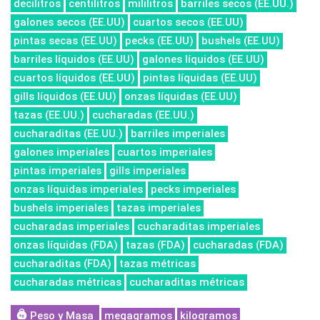
decilitros
centilitros
mililitros
barriles secos (EE.UU.)
galones secos (EE.UU)
cuartos secos (EE.UU)
pintas secas (EE.UU)
pecks (EE.UU)
bushels (EE.UU)
barriles líquidos (EE.UU)
galones líquidos (EE.UU)
cuartos líquidos (EE.UU)
pintas líquidas (EE.UU)
gills líquidos (EE.UU)
onzas líquidas (EE.UU)
tazas (EE.UU.)
cucharadas (EE.UU.)
cucharaditas (EE.UU.)
barriles imperiales
galones imperiales
cuartos imperiales
pintas imperiales
gills imperiales
onzas líquidas imperiales
pecks imperiales
bushels imperiales
tazas imperiales
cucharadas imperiales
cucharaditas imperiales
onzas líquidas (FDA)
tazas (FDA)
cucharadas (FDA)
cucharaditas (FDA)
tazas métricas
cucharadas métricas
cucharaditas métricas
Peso y Masa
megagramos
kilogramos