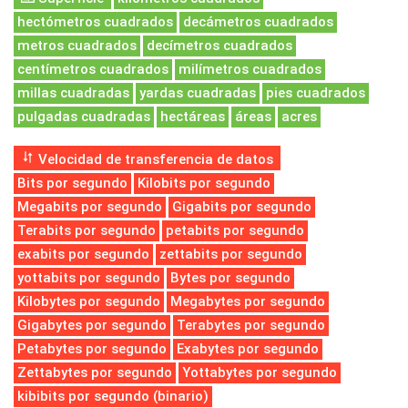
hectómetros cuadrados
decámetros cuadrados
metros cuadrados
decímetros cuadrados
centímetros cuadrados
milímetros cuadrados
millas cuadradas
yardas cuadradas
pies cuadrados
pulgadas cuadradas
hectáreas
áreas
acres
Velocidad de transferencia de datos
Bits por segundo
Kilobits por segundo
Megabits por segundo
Gigabits por segundo
Terabits por segundo
petabits por segundo
exabits por segundo
zettabits por segundo
yottabits por segundo
Bytes por segundo
Kilobytes por segundo
Megabytes por segundo
Gigabytes por segundo
Terabytes por segundo
Petabytes por segundo
Exabytes por segundo
Zettabytes por segundo
Yottabytes por segundo
kibibits por segundo (binario)