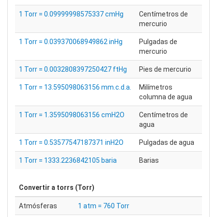
1 Torr = 0.09999998575337 cmHg
Centímetros de
mercurio
1 Torr = 0.039370068949862 inHg
Pulgadas de
mercurio
1 Torr = 0.0032808397250427 ftHg
Pies de mercurio
1 Torr = 13.595098063156 mm.c.d.a.
Milímetros
columna de agua
1 Torr = 1.3595098063156 cmH2O
Centímetros de
agua
1 Torr = 0.53577547187371 inH2O
Pulgadas de agua
1 Torr = 1333.2236842105 baria
Barias
Convertir a
torrs (Torr)
Atmósferas
1 atm = 760 Torr