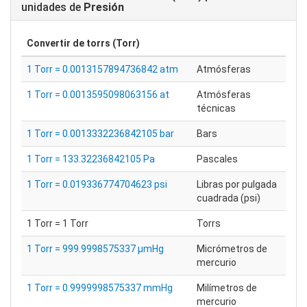
unidades de
Presión
Convertir de
torrs (Torr)
1 Torr = 0.0013157894736842 atm
Atmósferas
1 Torr = 0.0013595098063156 at
Atmósferas
técnicas
1 Torr = 0.0013332236842105 bar
Bars
1 Torr = 133.32236842105 Pa
Pascales
1 Torr = 0.019336774704623 psi
Libras por pulgada
cuadrada (psi)
1 Torr = 1 Torr
Torrs
1 Torr = 999.9998575337 μmHg
Micrómetros de
mercurio
1 Torr = 0.9999998575337 mmHg
Milímetros de
mercurio