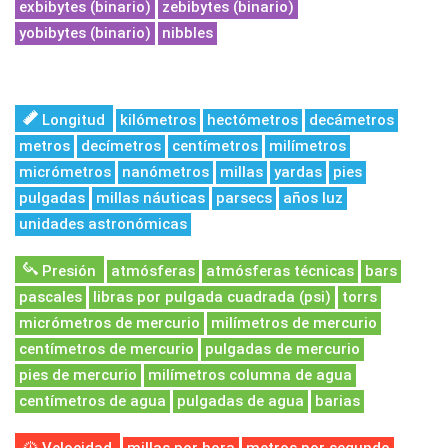
exbibytes (binario)
zebibytes (binario)
yobibytes (binario)
nibbles
Longitud
kilómetros
hectómetros
decámetros
metros
decímetros
centímetros
milímetros
micrómetros
nanómetros
millas
yardas
pies
pulgadas
millas náuticas
parsecs
años luz
unidades astronómicas
Presión
atmósferas
atmósferas técnicas
bars
pascales
libras por pulgada cuadrada (psi)
torrs
micrómetros de mercurio
milímetros de mercurio
centímetros de mercurio
pulgadas de mercurio
pies de mercurio
milímetros columna de agua
centímetros de agua
pulgadas de agua
barias