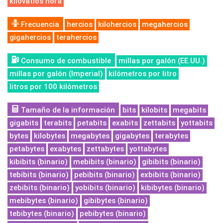
kilovatios hora
Frecuencia
hercios
kilohercios
megahercios
gigahercios
terahercios
Consumo de combustible
millas por galón (EE.UU.)
millas por galón (Imperial)
kilómetros por litro
litros por 100 kilómetros
Tamaño de la información
bits
kilobits
megabits
gigabits
terabits
petabits
exabits
zettabits
yottabits
bytes
kilobytes
megabytes
gigabytes
terabytes
petabytes
exabytes
zettabytes
yottabytes
kibibits (binario)
mebibits (binario)
gibibits (binario)
tebibits (binario)
pebibits (binario)
exbibits (binario)
zebibits (binario)
yobibits (binario)
kibibytes (binario)
mebibytes (binario)
gibibytes (binario)
tebibytes (binario)
pebibytes (binario)