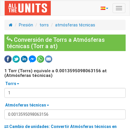
Activ
naveg
Presión
torrs
atmósferas técnicas
Conversión de Torrs a Atmósferas
técnicas (Torr a at)
1
Torr (Torrs)
equivale a
0.0013595098063156
at
(Atmósferas técnicas)
Torrs
Atmósferas técnicas
Cambio de unidades: Convertir
Atmósferas técnicas
en