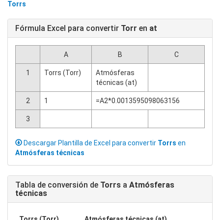
Torrs
Fórmula Excel para convertir
Torr
en
at
A
B
C
1
Torrs (Torr)
Atmósferas
técnicas (at)
2
1
=A2*0.0013595098063156
3
Descargar Plantilla de Excel para convertir
Torrs
en
Atmósferas técnicas
Tabla de conversión de
Torrs
a
Atmósferas
técnicas
Torrs (Torr)
Atmósferas técnicas (at)