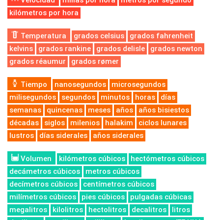
Velocidad
millas por hora
metros por segundo
kilómetros por hora
Temperatura
grados celsius
grados fahrenheit
kelvins
grados rankine
grados delisle
grados newton
grados réaumur
grados rømer
Tiempo
nanosegundos
microsegundos
milisegundos
segundos
minutos
horas
días
semanas
quincenas
meses
años
años bisiestos
décadas
siglos
milenios
halakim
ciclos lunares
lustros
días siderales
años siderales
Volumen
kilómetros cúbicos
hectómetros cúbicos
decámetros cúbicos
metros cúbicos
decímetros cúbicos
centímetros cúbicos
milímetros cúbicos
pies cúbicos
pulgadas cúbicas
megalitros
kilolitros
hectolitros
decalitros
litros