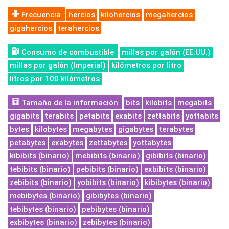
Frecuencia
hercios
kilohercios
megahercios
gigahercios
terahercios
Consumo de combustible
millas por galón (EE.UU.)
millas por galón (Imperial)
kilómetros por litro
litros por 100 kilómetros
Tamaño de la información
bits
kilobits
megabits
gigabits
terabits
petabits
exabits
zettabits
yottabits
bytes
kilobytes
megabytes
gigabytes
terabytes
petabytes
exabytes
zettabytes
yottabytes
kibibits (binario)
mebibits (binario)
gibibits (binario)
tebibits (binario)
pebibits (binario)
exbibits (binario)
zebibits (binario)
yobibits (binario)
kibibytes (binario)
mebibytes (binario)
gibibytes (binario)
tebibytes (binario)
pebibytes (binario)
exbibytes (binario)
zebibytes (binario)