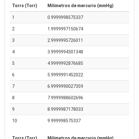
Torrs (Torr)
Milímetros de mercurio (mmHg)
1
0.9999998575337
2
1.9999997150674
3
2.9999995726011
4
3.9999994301348
5
4.9999992876685
6
5.9999991452022
7
6.9999990027359
8
7.9999988602696
9
8.9999987178033
10
9.999998575337
Torrs (Torr)
Milímetros de mercurio (mmHg)