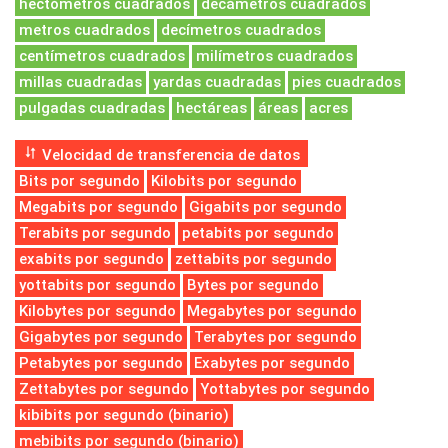
hectómetros cuadrados
decámetros cuadrados
metros cuadrados
decímetros cuadrados
centímetros cuadrados
milímetros cuadrados
millas cuadradas
yardas cuadradas
pies cuadrados
pulgadas cuadradas
hectáreas
áreas
acres
Velocidad de transferencia de datos
Bits por segundo
Kilobits por segundo
Megabits por segundo
Gigabits por segundo
Terabits por segundo
petabits por segundo
exabits por segundo
zettabits por segundo
yottabits por segundo
Bytes por segundo
Kilobytes por segundo
Megabytes por segundo
Gigabytes por segundo
Terabytes por segundo
Petabytes por segundo
Exabytes por segundo
Zettabytes por segundo
Yottabytes por segundo
kibibits por segundo (binario)
mebibits por segundo (binario)