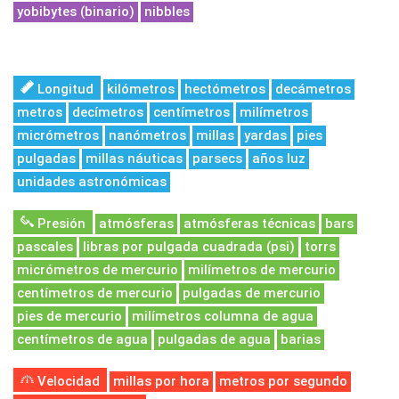
yobibytes (binario)
nibbles
Longitud
kilómetros
hectómetros
decámetros
metros
decímetros
centímetros
milímetros
micrómetros
nanómetros
millas
yardas
pies
pulgadas
millas náuticas
parsecs
años luz
unidades astronómicas
Presión
atmósferas
atmósferas técnicas
bars
pascales
libras por pulgada cuadrada (psi)
torrs
micrómetros de mercurio
milímetros de mercurio
centímetros de mercurio
pulgadas de mercurio
pies de mercurio
milímetros columna de agua
centímetros de agua
pulgadas de agua
barias
Velocidad
millas por hora
metros por segundo