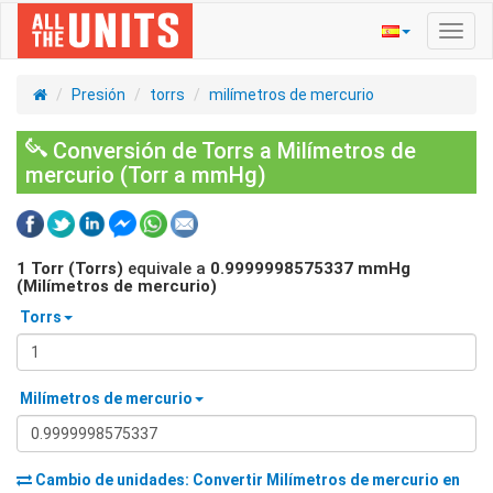
Activ
naveg
Presión
torrs
milímetros de mercurio
Conversión de Torrs a Milímetros de
mercurio (Torr a mmHg)
1
Torr (Torrs)
equivale a
0.9999998575337
mmHg
(Milímetros de mercurio)
Torrs
Milímetros de mercurio
Cambio de unidades: Convertir
Milímetros de mercurio
en