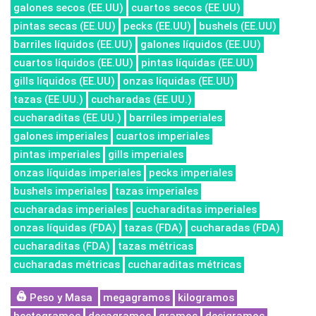
galones secos (EE.UU)
cuartos secos (EE.UU)
pintas secas (EE.UU)
pecks (EE.UU)
bushels (EE.UU)
barriles líquidos (EE.UU)
galones líquidos (EE.UU)
cuartos líquidos (EE.UU)
pintas líquidas (EE.UU)
gills líquidos (EE.UU)
onzas líquidas (EE.UU)
tazas (EE.UU.)
cucharadas (EE.UU.)
cucharaditas (EE.UU.)
barriles imperiales
galones imperiales
cuartos imperiales
pintas imperiales
gills imperiales
onzas líquidas imperiales
pecks imperiales
bushels imperiales
tazas imperiales
cucharadas imperiales
cucharaditas imperiales
onzas líquidas (FDA)
tazas (FDA)
cucharadas (FDA)
cucharaditas (FDA)
tazas métricas
cucharadas métricas
cucharaditas métricas
Peso y Masa
megagramos
kilogramos