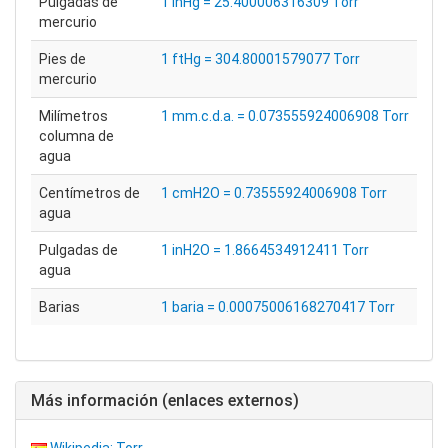
Pulgadas de
1 inHg = 25.400006316309 Torr
mercurio
Pies de
1 ftHg = 304.80001579077 Torr
mercurio
Milímetros
1 mm.c.d.a. = 0.073555924006908 Torr
columna de
agua
Centímetros de
1 cmH2O = 0.73555924006908 Torr
agua
Pulgadas de
1 inH2O = 1.8664534912411 Torr
agua
Barias
1 baria = 0.00075006168270417 Torr
Más información (enlaces externos)