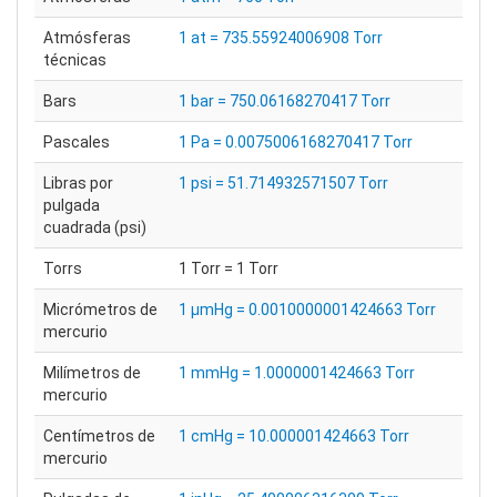
Atmósferas
1 at = 735.55924006908 Torr
técnicas
Bars
1 bar = 750.06168270417 Torr
Pascales
1 Pa = 0.0075006168270417 Torr
Libras por
1 psi = 51.714932571507 Torr
pulgada
cuadrada (psi)
Torrs
1 Torr = 1 Torr
Micrómetros de
1 μmHg = 0.0010000001424663 Torr
mercurio
Milímetros de
1 mmHg = 1.0000001424663 Torr
mercurio
Centímetros de
1 cmHg = 10.000001424663 Torr
mercurio