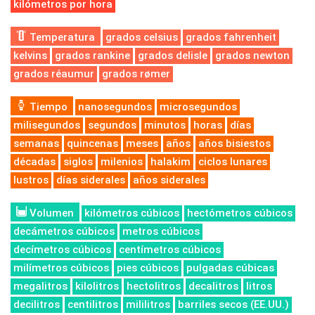
kilómetros por hora
Temperatura
grados celsius
grados fahrenheit
kelvins
grados rankine
grados delisle
grados newton
grados réaumur
grados rømer
Tiempo
nanosegundos
microsegundos
milisegundos
segundos
minutos
horas
días
semanas
quincenas
meses
años
años bisiestos
décadas
siglos
milenios
halakim
ciclos lunares
lustros
días siderales
años siderales
Volumen
kilómetros cúbicos
hectómetros cúbicos
decámetros cúbicos
metros cúbicos
decímetros cúbicos
centímetros cúbicos
milímetros cúbicos
pies cúbicos
pulgadas cúbicas
megalitros
kilolitros
hectolitros
decalitros
litros
decilitros
centilitros
mililitros
barriles secos (EE.UU.)