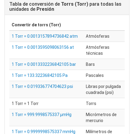
Tabla de conversión de
Torrs (Torr)
para todas las
unidades de
Presión
Convertir de
torrs (Torr)
1 Torr = 0.0013157894736842 atm
Atmósferas
1 Torr = 0.0013595098063156 at
Atmósferas
técnicas
1 Torr = 0.0013332236842105 bar
Bars
1 Torr = 133.32236842105 Pa
Pascales
1 Torr = 0.019336774704623 psi
Libras por pulgada
cuadrada (psi)
1 Torr = 1 Torr
Torrs
1 Torr = 999.9998575337 μmHg
Micrómetros de
mercurio
1 Torr = 0.9999998575337 mmHg
Milímetros de