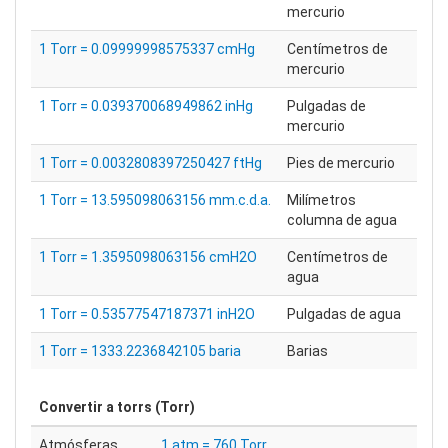
mercurio
1 Torr = 0.09999998575337 cmHg
Centímetros de
mercurio
1 Torr = 0.039370068949862 inHg
Pulgadas de
mercurio
1 Torr = 0.0032808397250427 ftHg
Pies de mercurio
1 Torr = 13.595098063156 mm.c.d.a.
Milímetros
columna de agua
1 Torr = 1.3595098063156 cmH2O
Centímetros de
agua
1 Torr = 0.53577547187371 inH2O
Pulgadas de agua
1 Torr = 1333.2236842105 baria
Barias
Convertir a
torrs (Torr)
Atmósferas
1 atm = 760 Torr