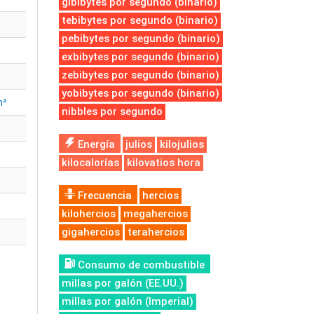
gibibytes por segundo (binario)
tebibytes por segundo (binario)
pebibytes por segundo (binario)
exbibytes por segundo (binario)
zebibytes por segundo (binario)
yobibytes por segundo (binario)
m²
nibbles por segundo
Energía
julios
kilojulios
kilocalorías
kilovatios hora
Frecuencia
hercios
kilohercios
megahercios
gigahercios
terahercios
Consumo de combustible
millas por galón (EE.UU.)
millas por galón (Imperial)