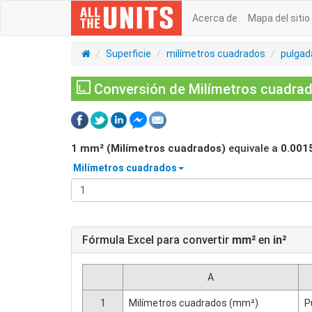
Acerca de
Mapa del sitio
Superficie
milímetros cuadrados
pulgad
Conversión de Milímetros cuadrad
1
mm² (Milímetros cuadrados)
equivale a
0.001
Milímetros cuadrados
Fórmula Excel para convertir
mm²
en
in²
A
1
Milímetros cuadrados (mm²)
P