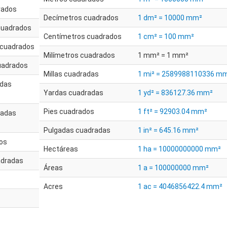
rados
Decímetros cuadrados
1 dm² = 10000 mm²
cuadrados
Centímetros cuadrados
1 cm² = 100 mm²
 cuadrados
Milímetros cuadrados
1 mm² = 1 mm²
uadrados
Millas cuadradas
1 mi² = 2589988110336 m
adas
Yardas cuadradas
1 yd² = 836127.36 mm²
Pies cuadrados
1 ft² = 92903.04 mm²
radas
Pulgadas cuadradas
1 in² = 645.16 mm²
os
Hectáreas
1 ha = 10000000000 mm²
adradas
Áreas
1 a = 100000000 mm²
Acres
1 ac = 4046856422.4 mm²