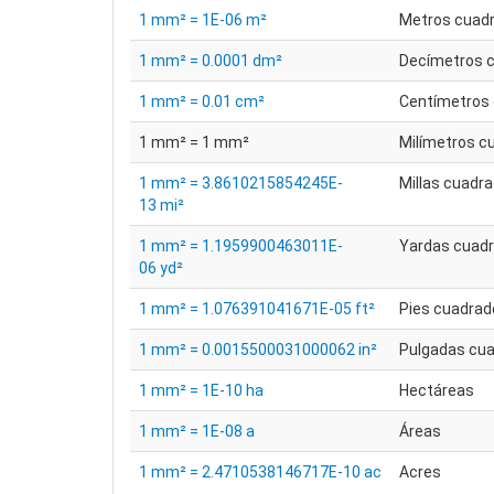
1 mm² = 1E-06 m²
Metros cuad
1 mm² = 0.0001 dm²
Decímetros 
1 mm² = 0.01 cm²
Centímetros
1 mm² = 1 mm²
Milímetros c
1 mm² = 3.8610215854245E-
Millas cuadr
13 mi²
1 mm² = 1.1959900463011E-
Yardas cuad
06 yd²
1 mm² = 1.076391041671E-05 ft²
Pies cuadrad
1 mm² = 0.0015500031000062 in²
Pulgadas cu
1 mm² = 1E-10 ha
Hectáreas
1 mm² = 1E-08 a
Áreas
1 mm² = 2.4710538146717E-10 ac
Acres