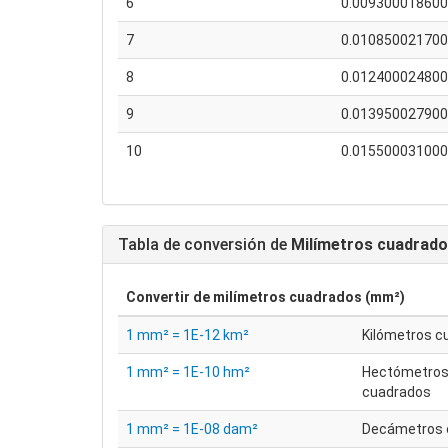
6
0.00930001860
7
0.01085002170
8
0.01240002480
9
0.01395002790
10
0.01550003100
Tabla de conversión de
Milímetros cuadrad
Convertir de
milímetros cuadrados (mm²)
1 mm² = 1E-12 km²
Kilómetros c
1 mm² = 1E-10 hm²
Hectómetro
cuadrados
1 mm² = 1E-08 dam²
Decámetros 