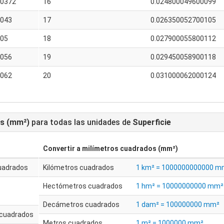
00372
16
0.024800049600099
0043
17
0.026350052700105
005
18
0.027900055800112
0056
19
0.029450058900118
0062
20
0.031000062000124
os (mm²)
para todas las unidades de
Superficie
Convertir a
milímetros cuadrados (mm²)
uadrados
Kilómetros cuadrados
1 km² = 1000000000000 m
s
Hectómetros cuadrados
1 hm² = 10000000000 mm²
Decámetros cuadrados
1 dam² = 100000000 mm²
cuadrados
Metros cuadrados
1 m² = 1000000 mm²