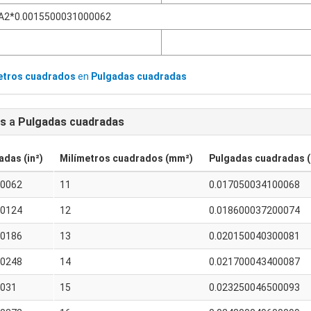
A2*0.0015500031000062
etros cuadrados
en
Pulgadas cuadradas
os
a
Pulgadas cuadradas
das (in²)
Milímetros cuadrados (mm²)
Pulgadas cuadradas (
00062
11
0.017050034100068
00124
12
0.018600037200074
00186
13
0.020150040300081
00248
14
0.021700043400087
0031
15
0.023250046500093