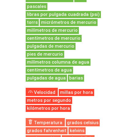
pascales
libras por pulgada cuadrada (psi)
torrs
micrómetros de mercurio
milímetros de mercurio
centímetros de mercurio
pulgadas de mercurio
pies de mercurio
milímetros columna de agua
centímetros de agua
pulgadas de agua
barias
Velocidad
millas por hora
metros por segundo
kilómetros por hora
Temperatura
grados celsius
grados fahrenheit
kelvins