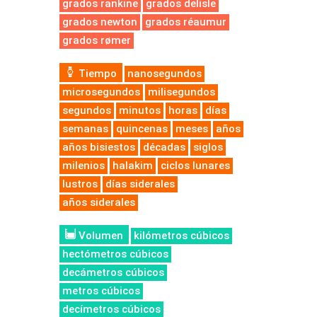
grados rankine
grados delisle
grados newton
grados réaumur
grados rømer
Tiempo
nanosegundos
microsegundos
milisegundos
segundos
minutos
horas
días
semanas
quincenas
meses
años
años bisiestos
décadas
siglos
milenios
halakim
ciclos lunares
lustros
días siderales
años siderales
Volumen
kilómetros cúbicos
hectómetros cúbicos
decámetros cúbicos
metros cúbicos
decímetros cúbicos