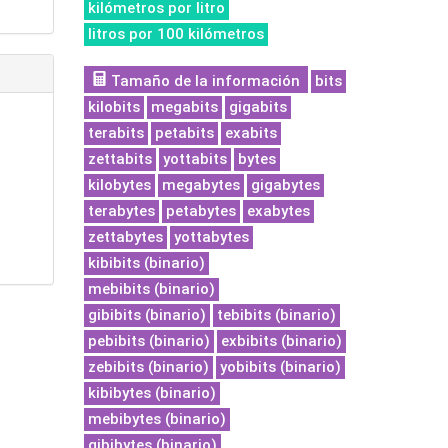
kilómetros por litro
litros por 100 kilómetros
Tamaño de la información
bits
kilobits
megabits
gigabits
terabits
petabits
exabits
zettabits
yottabits
bytes
kilobytes
megabytes
gigabytes
terabytes
petabytes
exabytes
zettabytes
yottabytes
kibibits (binario)
mebibits (binario)
gibibits (binario)
tebibits (binario)
pebibits (binario)
exbibits (binario)
zebibits (binario)
yobibits (binario)
kibibytes (binario)
mebibytes (binario)
gibibytes (binario)