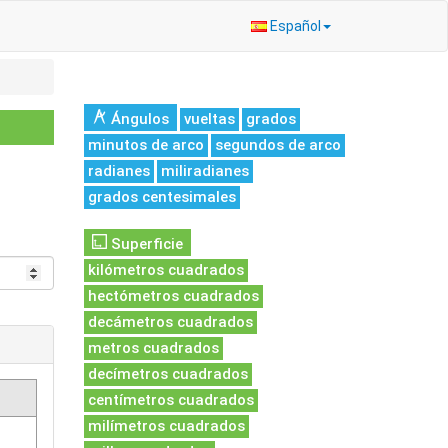
Español
Ángulos
vueltas
grados
minutos de arco
segundos de arco
radianes
miliradianes
grados centesimales
Superficie
kilómetros cuadrados
hectómetros cuadrados
decámetros cuadrados
metros cuadrados
decímetros cuadrados
centímetros cuadrados
milímetros cuadrados