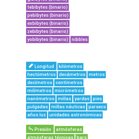
tebibytes (binario)
pebibytes (binario)
exbibytes (binario)
zebibytes (binario)
yobibytes (binario)
nibbles
Longitud
kilómetros
hectómetros
decámetros
metros
decímetros
centímetros
milímetros
micrómetros
nanómetros
millas
yardas
pies
pulgadas
millas náuticas
parsecs
años luz
unidades astronómicas
Presión
atmósferas
atmósferas técnicas
bars