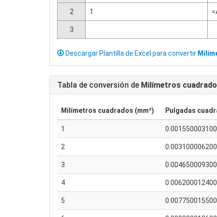
2
1
=
3
Descargar Plantilla de Excel para convertir
Milím
Tabla de conversión de
Milímetros cuadrad
Milímetros cuadrados (mm²)
Pulgadas cuadra
1
0.00155000310
2
0.00310000620
3
0.00465000930
4
0.00620001240
5
0.00775001550