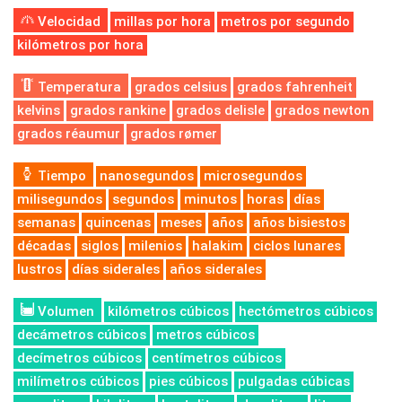
Velocidad
millas por hora
metros por segundo
kilómetros por hora
Temperatura
grados celsius
grados fahrenheit
kelvins
grados rankine
grados delisle
grados newton
grados réaumur
grados rømer
Tiempo
nanosegundos
microsegundos
milisegundos
segundos
minutos
horas
días
semanas
quincenas
meses
años
años bisiestos
décadas
siglos
milenios
halakim
ciclos lunares
lustros
días siderales
años siderales
Volumen
kilómetros cúbicos
hectómetros cúbicos
decámetros cúbicos
metros cúbicos
decímetros cúbicos
centímetros cúbicos
milímetros cúbicos
pies cúbicos
pulgadas cúbicas