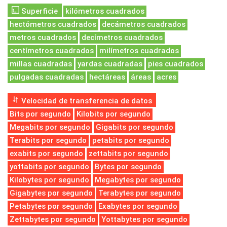
Superficie
kilómetros cuadrados
hectómetros cuadrados
decámetros cuadrados
metros cuadrados
decímetros cuadrados
centímetros cuadrados
milímetros cuadrados
millas cuadradas
yardas cuadradas
pies cuadrados
pulgadas cuadradas
hectáreas
áreas
acres
Velocidad de transferencia de datos
Bits por segundo
Kilobits por segundo
Megabits por segundo
Gigabits por segundo
Terabits por segundo
petabits por segundo
exabits por segundo
zettabits por segundo
yottabits por segundo
Bytes por segundo
Kilobytes por segundo
Megabytes por segundo
Gigabytes por segundo
Terabytes por segundo
Petabytes por segundo
Exabytes por segundo
Zettabytes por segundo
Yottabytes por segundo