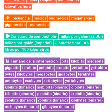
Energía
julios
kilojulios
kilocalorías
kilovatios hora
Frecuencia
hercios
kilohercios
megahercios
gigahercios
terahercios
Consumo de combustible
millas por galón (EE.UU.)
millas por galón (Imperial)
kilómetros por litro
litros por 100 kilómetros
Tamaño de la información
bits
kilobits
megabits
gigabits
terabits
petabits
exabits
zettabits
yottabits
bytes
kilobytes
megabytes
gigabytes
terabytes
petabytes
exabytes
zettabytes
yottabytes
kibibits (binario)
mebibits (binario)
gibibits (binario)
tebibits (binario)
pebibits (binario)
exbibits (binario)
zebibits (binario)
yobibits (binario)
kibibytes (binario)
mebibytes (binario)
gibibytes (binario)