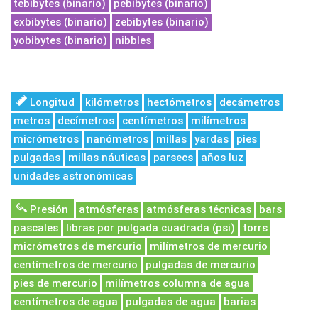
tebibytes (binario)
pebibytes (binario)
exbibytes (binario)
zebibytes (binario)
yobibytes (binario)
nibbles
Longitud
kilómetros
hectómetros
decámetros
metros
decímetros
centímetros
milímetros
micrómetros
nanómetros
millas
yardas
pies
pulgadas
millas náuticas
parsecs
años luz
unidades astronómicas
Presión
atmósferas
atmósferas técnicas
bars
pascales
libras por pulgada cuadrada (psi)
torrs
micrómetros de mercurio
milímetros de mercurio
centímetros de mercurio
pulgadas de mercurio
pies de mercurio
milímetros columna de agua
centímetros de agua
pulgadas de agua
barias