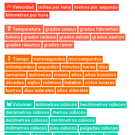
Velocidad
millas por hora
metros por segundo
kilómetros por hora
Temperatura
grados celsius
grados fahrenheit
kelvins
grados rankine
grados delisle
grados newton
grados réaumur
grados rømer
Tiempo
nanosegundos
microsegundos
milisegundos
segundos
minutos
horas
días
semanas
quincenas
meses
años
años bisiestos
décadas
siglos
milenios
halakim
ciclos lunares
lustros
días siderales
años siderales
Volumen
kilómetros cúbicos
hectómetros cúbicos
decámetros cúbicos
metros cúbicos
decímetros cúbicos
centímetros cúbicos
milímetros cúbicos
pies cúbicos
pulgadas cúbicas