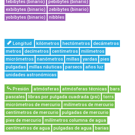
tebibytes (binario)
pebibytes (binario)
exbibytes (binario)
zebibytes (binario)
yobibytes (binario)
nibbles
Longitud
kilómetros
hectómetros
decámetros
metros
decímetros
centímetros
milímetros
micrómetros
nanómetros
millas
yardas
pies
pulgadas
millas náuticas
parsecs
años luz
unidades astronómicas
Presión
atmósferas
atmósferas técnicas
bars
pascales
libras por pulgada cuadrada (psi)
torrs
micrómetros de mercurio
milímetros de mercurio
centímetros de mercurio
pulgadas de mercurio
pies de mercurio
milímetros columna de agua
centímetros de agua
pulgadas de agua
barias