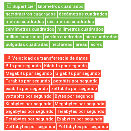
Superficie
kilómetros cuadrados
hectómetros cuadrados
decámetros cuadrados
metros cuadrados
decímetros cuadrados
centímetros cuadrados
milímetros cuadrados
millas cuadradas
yardas cuadradas
pies cuadrados
pulgadas cuadradas
hectáreas
áreas
acres
Velocidad de transferencia de datos
Bits por segundo
Kilobits por segundo
Megabits por segundo
Gigabits por segundo
Terabits por segundo
petabits por segundo
exabits por segundo
zettabits por segundo
yottabits por segundo
Bytes por segundo
Kilobytes por segundo
Megabytes por segundo
Gigabytes por segundo
Terabytes por segundo
Petabytes por segundo
Exabytes por segundo
Zettabytes por segundo
Yottabytes por segundo