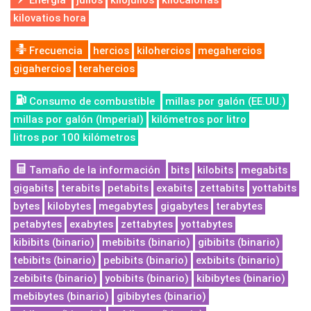
Energía
julios
kilojulios
kilocalorías
kilovatios hora
Frecuencia
hercios
kilohercios
megahercios
gigahercios
terahercios
Consumo de combustible
millas por galón (EE.UU.)
millas por galón (Imperial)
kilómetros por litro
litros por 100 kilómetros
Tamaño de la información
bits
kilobits
megabits
gigabits
terabits
petabits
exabits
zettabits
yottabits
bytes
kilobytes
megabytes
gigabytes
terabytes
petabytes
exabytes
zettabytes
yottabytes
kibibits (binario)
mebibits (binario)
gibibits (binario)
tebibits (binario)
pebibits (binario)
exbibits (binario)
zebibits (binario)
yobibits (binario)
kibibytes (binario)
mebibytes (binario)
gibibytes (binario)