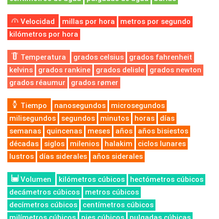
Velocidad
millas por hora
metros por segundo
kilómetros por hora
Temperatura
grados celsius
grados fahrenheit
kelvins
grados rankine
grados delisle
grados newton
grados réaumur
grados rømer
Tiempo
nanosegundos
microsegundos
milisegundos
segundos
minutos
horas
días
semanas
quincenas
meses
años
años bisiestos
décadas
siglos
milenios
halakim
ciclos lunares
lustros
días siderales
años siderales
Volumen
kilómetros cúbicos
hectómetros cúbicos
decámetros cúbicos
metros cúbicos
decímetros cúbicos
centímetros cúbicos
milímetros cúbicos
pies cúbicos
pulgadas cúbicas