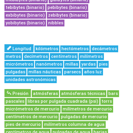
tebibytes (binario)
pebibytes (binario)
exbibytes (binario)
zebibytes (binario)
yobibytes (binario)
nibbles
Longitud
kilómetros
hectómetros
decámetros
metros
decímetros
centímetros
milímetros
micrómetros
nanómetros
millas
yardas
pies
pulgadas
millas náuticas
parsecs
años luz
unidades astronómicas
Presión
atmósferas
atmósferas técnicas
bars
pascales
libras por pulgada cuadrada (psi)
torrs
micrómetros de mercurio
milímetros de mercurio
centímetros de mercurio
pulgadas de mercurio
pies de mercurio
milímetros columna de agua
centímetros de agua
pulgadas de agua
barias