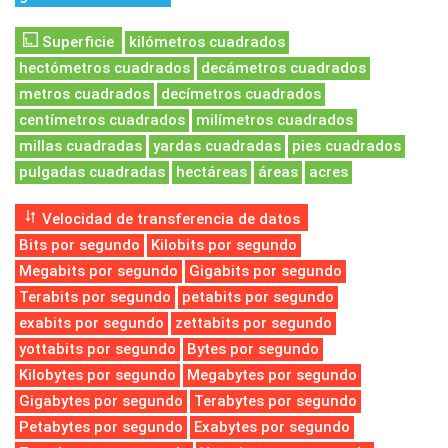
Superficie
kilómetros cuadrados
hectómetros cuadrados
decámetros cuadrados
metros cuadrados
decímetros cuadrados
centímetros cuadrados
milímetros cuadrados
millas cuadradas
yardas cuadradas
pies cuadrados
pulgadas cuadradas
hectáreas
áreas
acres
Velocidad de transferencia de datos
Bits por segundo
Kilobits por segundo
Megabits por segundo
Gigabits por segundo
Terabits por segundo
petabits por segundo
exabits por segundo
zettabits por segundo
yottabits por segundo
Bytes por segundo
Kilobytes por segundo
Megabytes por segundo
Gigabytes por segundo
Terabytes por segundo
Petabytes por segundo
Exabytes por segundo