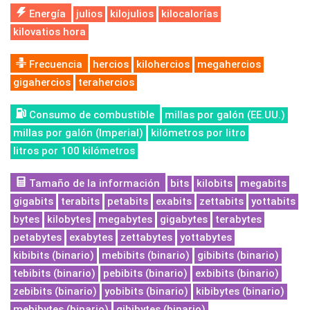
Energía
julios
kilojulios
kilocalorías
kilovatios hora
Frecuencia
hercios
kilohercios
megahercios
gigahercios
terahercios
Consumo de combustible
millas por galón (EE.UU.)
millas por galón (Imperial)
kilómetros por litro
litros por 100 kilómetros
Tamaño de la información
bits
kilobits
megabits
gigabits
terabits
petabits
exabits
zettabits
yottabits
bytes
kilobytes
megabytes
gigabytes
terabytes
petabytes
exabytes
zettabytes
yottabytes
kibibits (binario)
mebibits (binario)
gibibits (binario)
tebibits (binario)
pebibits (binario)
exbibits (binario)
zebibits (binario)
yobibits (binario)
kibibytes (binario)
mebibytes (binario)
gibibytes (binario)