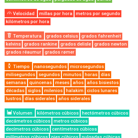
Velocidad
millas por hora
metros por segundo
kilómetros por hora
Temperatura
grados celsius
grados fahrenheit
kelvins
grados rankine
grados delisle
grados newton
grados réaumur
grados rømer
Tiempo
nanosegundos
microsegundos
milisegundos
segundos
minutos
horas
días
semanas
quincenas
meses
años
años bisiestos
décadas
siglos
milenios
halakim
ciclos lunares
lustros
días siderales
años siderales
Volumen
kilómetros cúbicos
hectómetros cúbicos
decámetros cúbicos
metros cúbicos
decímetros cúbicos
centímetros cúbicos
milímetros cúbicos
pies cúbicos
pulgadas cúbicas