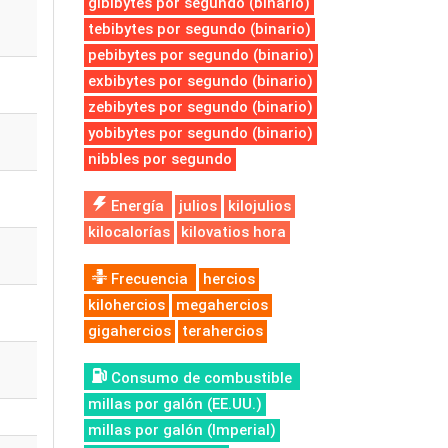
gibibytes por segundo (binario)
tebibytes por segundo (binario)
pebibytes por segundo (binario)
exbibytes por segundo (binario)
zebibytes por segundo (binario)
yobibytes por segundo (binario)
nibbles por segundo
Energía
julios
kilojulios
kilocalorías
kilovatios hora
Frecuencia
hercios
kilohercios
megahercios
gigahercios
terahercios
Consumo de combustible
millas por galón (EE.UU.)
millas por galón (Imperial)