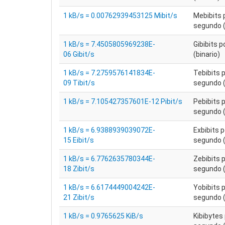
1 kB/s = 0.00762939453125 Mibit/s
Mebibits 
segundo (
1 kB/s = 7.4505805969238E-
Gibibits 
06 Gibit/s
(binario)
1 kB/s = 7.2759576141834E-
Tebibits 
09 Tibit/s
segundo (
1 kB/s = 7.105427357601E-12 Pibit/s
Pebibits 
segundo (
1 kB/s = 6.9388939039072E-
Exbibits p
15 Eibit/s
segundo (
1 kB/s = 6.7762635780344E-
Zebibits 
18 Zibit/s
segundo (
1 kB/s = 6.6174449004242E-
Yobibits 
21 Zibit/s
segundo (
1 kB/s = 0.9765625 KiB/s
Kibibytes