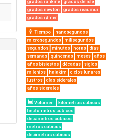
grados rankine
grados delisle
grados newton
grados réaumur
grados rømer
Tiempo
nanosegundos
microsegundos
milisegundos
segundos
minutos
horas
días
semanas
quincenas
meses
años
años bisiestos
décadas
siglos
milenios
halakim
ciclos lunares
lustros
días siderales
años siderales
Volumen
kilómetros cúbicos
hectómetros cúbicos
decámetros cúbicos
metros cúbicos
decímetros cúbicos