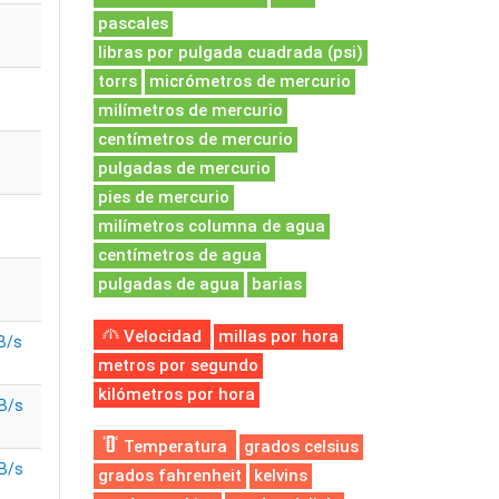
pascales
libras por pulgada cuadrada (psi)
torrs
micrómetros de mercurio
milímetros de mercurio
centímetros de mercurio
pulgadas de mercurio
pies de mercurio
milímetros columna de agua
centímetros de agua
pulgadas de agua
barias
Velocidad
millas por hora
B/s
metros por segundo
kilómetros por hora
B/s
Temperatura
grados celsius
B/s
grados fahrenheit
kelvins