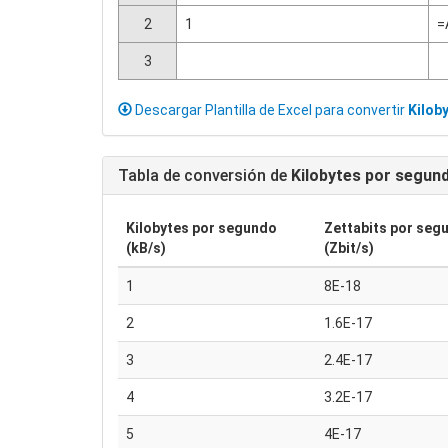
2
1
=
3
Descargar Plantilla de Excel para convertir
Kilob
Tabla de conversión de
Kilobytes por segun
Kilobytes por segundo
Zettabits por seg
(kB/s)
(Zbit/s)
1
8E-18
2
1.6E-17
3
2.4E-17
4
3.2E-17
5
4E-17