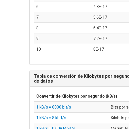
6
4.8E-17
7
5.6E-17
8
6.4E-17
9
7.2E-17
10
8E-17
Tabla de conversión de
Kilobytes por segund
de datos
Convertir de
Kilobytes por segundo (kB/s)
1 kB/s = 8000 bit/s
Bits por 
1 kB/s = 8 kbit/s
Kilobits 
1 kB/s = 0.008 Mbit/s
Megabits