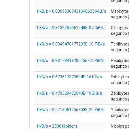
segundo (
1 kB/s = 0.00095367431640625 MiB/s
Mebibyte
segundo (
1 kB/s = 9.3132257461548E-07 GiB/s
Gibibytes
segundo (
1 kB/s = 9.0949470177293E-10 TiB/s
Tebibytes
segundo (
1 kB/s = 8.8817841970013E-13 PiB/s
Pebibytes
segundo (
1 kB/s = 8.673617379884E-16 EiB/s
Exbibytes
segundo (
1 kB/s = 8.470329472543E-19 ZiB/s
Zebibytes
segundo (
1 kB/s = 8.2718061255303E-22 YiB/s
Yobibytes
segundo (
1 kB/s = 2000 Nibble/s
Nibbles p