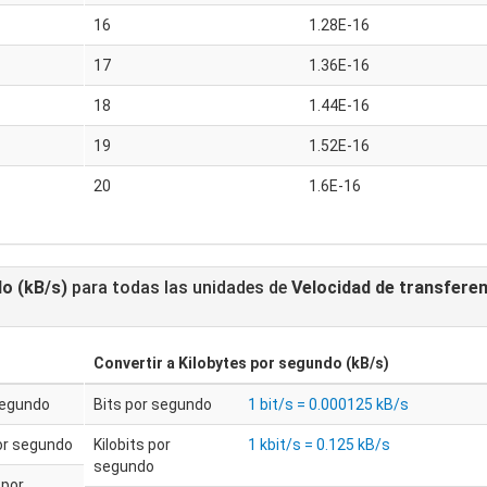
16
1.28E-16
17
1.36E-16
18
1.44E-16
19
1.52E-16
20
1.6E-16
o (kB/s)
para todas las unidades de
Velocidad de transferen
Convertir a
Kilobytes por segundo (kB/s)
segundo
Bits por segundo
1 bit/s = 0.000125 kB/s
por segundo
Kilobits por
1 kbit/s = 0.125 kB/s
segundo
 por