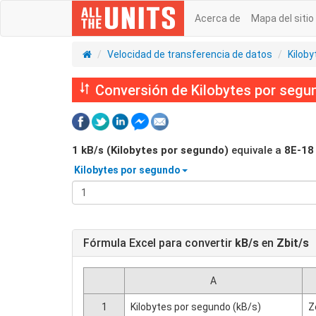
Acerca de
Mapa del sitio
Velocidad de transferencia de datos
Kilob
Conversión de Kilobytes por segun
1
kB/s (Kilobytes por segundo)
equivale a
8E-18
Kilobytes por segundo
Fórmula Excel para convertir
kB/s
en
Zbit/s
A
1
Kilobytes por segundo (kB/s)
Z