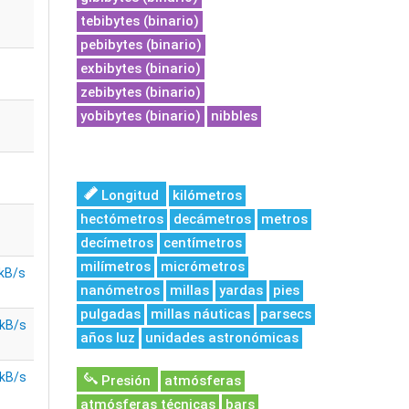
tebibytes (binario)
pebibytes (binario)
exbibytes (binario)
zebibytes (binario)
yobibytes (binario)
nibbles
Longitud
kilómetros
hectómetros
decámetros
metros
decímetros
centímetros
milímetros
micrómetros
 kB/s
nanómetros
millas
yardas
pies
pulgadas
millas náuticas
parsecs
 kB/s
años luz
unidades astronómicas
 kB/s
Presión
atmósferas
atmósferas técnicas
bars