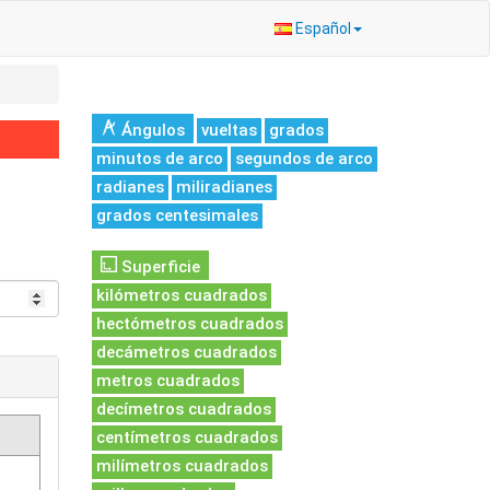
Español
Ángulos
vueltas
grados
minutos de arco
segundos de arco
radianes
miliradianes
grados centesimales
Superficie
kilómetros cuadrados
hectómetros cuadrados
decámetros cuadrados
metros cuadrados
decímetros cuadrados
centímetros cuadrados
milímetros cuadrados