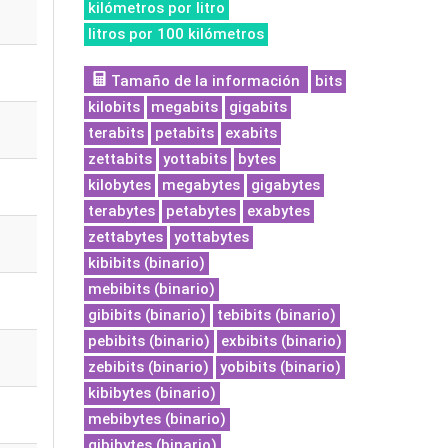
kilómetros por litro
litros por 100 kilómetros
Tamaño de la información
bits
kilobits
megabits
gigabits
terabits
petabits
exabits
zettabits
yottabits
bytes
kilobytes
megabytes
gigabytes
terabytes
petabytes
exabytes
zettabytes
yottabytes
kibibits (binario)
mebibits (binario)
gibibits (binario)
tebibits (binario)
pebibits (binario)
exbibits (binario)
zebibits (binario)
yobibits (binario)
kibibytes (binario)
mebibytes (binario)
gibibytes (binario)