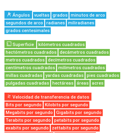
Ángulos
vueltas
grados
minutos de arco
segundos de arco
radianes
miliradianes
grados centesimales
Superficie
kilómetros cuadrados
hectómetros cuadrados
decámetros cuadrados
metros cuadrados
decímetros cuadrados
centímetros cuadrados
milímetros cuadrados
millas cuadradas
yardas cuadradas
pies cuadrados
pulgadas cuadradas
hectáreas
áreas
acres
Velocidad de transferencia de datos
Bits por segundo
Kilobits por segundo
Megabits por segundo
Gigabits por segundo
Terabits por segundo
petabits por segundo
exabits por segundo
zettabits por segundo