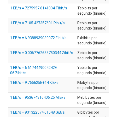
1 EB/s = 7275957.6141834 Tibit/s
Tebibits por
segundo (binario)
1 EB/s = 7105.427357601 Pibit/s
Pebibits por
segundo (binario)
1 EB/s = 6.9388939039072 Eibit/s
Exbibits por
segundo (binario)
1 EB/s = 0.0067762635780344 Zibit/s
Zebibits por
segundo (binario)
1 EB/s = 6.6174449004242E-
Yobibits por
06 Zibit/s
segundo (binario)
1 EB/s = 9.765625E+14 KiB/s
Kibibytes por
segundo (binario)
1 EB/s = 953674316406.25 MiB/s
Mebibytes por
segundo (binario)
1 EB/s = 931322574.61548 GiB/s
Gibibytes por