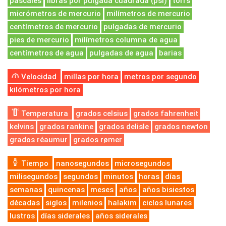
pascales
libras por pulgada cuadrada (psi)
torrs
micrómetros de mercurio
milímetros de mercurio
centímetros de mercurio
pulgadas de mercurio
pies de mercurio
milímetros columna de agua
centímetros de agua
pulgadas de agua
barias
Velocidad
millas por hora
metros por segundo
kilómetros por hora
Temperatura
grados celsius
grados fahrenheit
kelvins
grados rankine
grados delisle
grados newton
grados réaumur
grados rømer
Tiempo
nanosegundos
microsegundos
milisegundos
segundos
minutos
horas
días
semanas
quincenas
meses
años
años bisiestos
décadas
siglos
milenios
halakim
ciclos lunares
lustros
días siderales
años siderales