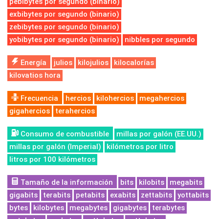
pebibytes por segundo (binario)
exbibytes por segundo (binario)
zebibytes por segundo (binario)
yobibytes por segundo (binario)
nibbles por segundo
Energía
julios
kilojulios
kilocalorías
kilovatios hora
Frecuencia
hercios
kilohercios
megahercios
gigahercios
terahercios
Consumo de combustible
millas por galón (EE.UU.)
millas por galón (Imperial)
kilómetros por litro
litros por 100 kilómetros
Tamaño de la información
bits
kilobits
megabits
gigabits
terabits
petabits
exabits
zettabits
yottabits
bytes
kilobytes
megabytes
gigabytes
terabytes