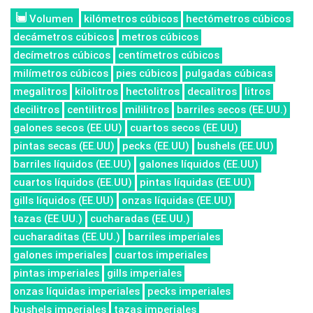
Volumen
kilómetros cúbicos
hectómetros cúbicos
decámetros cúbicos
metros cúbicos
decímetros cúbicos
centímetros cúbicos
milímetros cúbicos
pies cúbicos
pulgadas cúbicas
megalitros
kilolitros
hectolitros
decalitros
litros
decilitros
centilitros
mililitros
barriles secos (EE.UU.)
galones secos (EE.UU)
cuartos secos (EE.UU)
pintas secas (EE.UU)
pecks (EE.UU)
bushels (EE.UU)
barriles líquidos (EE.UU)
galones líquidos (EE.UU)
cuartos líquidos (EE.UU)
pintas líquidas (EE.UU)
gills líquidos (EE.UU)
onzas líquidas (EE.UU)
tazas (EE.UU.)
cucharadas (EE.UU.)
cucharaditas (EE.UU.)
barriles imperiales
galones imperiales
cuartos imperiales
pintas imperiales
gills imperiales
onzas líquidas imperiales
pecks imperiales
bushels imperiales
tazas imperiales