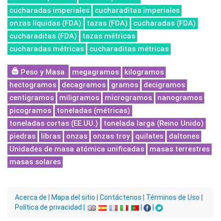
cucharadas imperiales
cucharaditas imperiales
onzas líquidas (FDA)
tazas (FDA)
cucharadas (FDA)
cucharaditas (FDA)
tazas métricas
cucharadas métricas
cucharaditas métricas
Peso y Masa
megagramos
kilogramos
hectogramos
decagramos
gramos
decigramos
centigramos
miligramos
microgramos
nanogramos
picogramos
toneladas (métricas)
toneladas cortas (EE.UU.)
tonelada larga (Reino Unido)
piedras
libras
onzas
onzas troy
quilates
daltones
Unidades de masa atómica unificadas
masas terrestres
masas solares
Acerca de
|
Mapa del sitio
|
Contáctenos
|
Términos de Uso
|
Política de privacidad
|
|
|