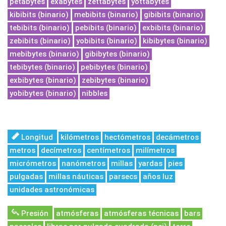
petabytes
exabytes
zettabytes
yottabytes
kibibits (binario)
mebibits (binario)
gibibits (binario)
tebibits (binario)
pebibits (binario)
exbibits (binario)
zebibits (binario)
yobibits (binario)
kibibytes (binario)
mebibytes (binario)
gibibytes (binario)
tebibytes (binario)
pebibytes (binario)
exbibytes (binario)
zebibytes (binario)
yobibytes (binario)
nibbles
Longitud
kilómetros
hectómetros
decámetros
metros
decímetros
centímetros
milímetros
micrómetros
nanómetros
millas
yardas
pies
pulgadas
millas náuticas
parsecs
años luz
unidades astronómicas
Presión
atmósferas
atmósferas técnicas
bars