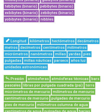
tebibytes (binario)
pebibytes (binario)
exbibytes (binario)
zebibytes (binario)
yobibytes (binario)
nibbles
Longitud
kilómetros
hectómetros
decámetros
metros
decímetros
centímetros
milímetros
micrómetros
nanómetros
millas
yardas
pies
pulgadas
millas náuticas
parsecs
años luz
unidades astronómicas
Presión
atmósferas
atmósferas técnicas
bars
pascales
libras por pulgada cuadrada (psi)
torrs
micrómetros de mercurio
milímetros de mercurio
centímetros de mercurio
pulgadas de mercurio
pies de mercurio
milímetros columna de agua
centímetros de agua
pulgadas de agua
barias