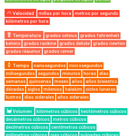
Velocidad
millas por hora
metros por segundo
kilómetros por hora
Temperatura
grados celsius
grados fahrenheit
kelvins
grados rankine
grados delisle
grados newton
grados réaumur
grados rømer
Tiempo
nanosegundos
microsegundos
milisegundos
segundos
minutos
horas
días
semanas
quincenas
meses
años
años bisiestos
décadas
siglos
milenios
halakim
ciclos lunares
lustros
días siderales
años siderales
Volumen
kilómetros cúbicos
hectómetros cúbicos
decámetros cúbicos
metros cúbicos
decímetros cúbicos
centímetros cúbicos
milímetros cúbicos
pies cúbicos
pulgadas cúbicas