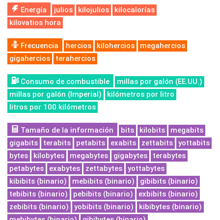
Energía
julios
kilojulios
kilocalorías
kilovatios hora
Frecuencia
hercios
kilohercios
megahercios
gigahercios
terahercios
Consumo de combustible
millas por galón (EE.UU.)
millas por galón (Imperial)
kilómetros por litro
litros por 100 kilómetros
Tamaño de la información
bits
kilobits
megabits
gigabits
terabits
petabits
exabits
zettabits
yottabits
bytes
kilobytes
megabytes
gigabytes
terabytes
petabytes
exabytes
zettabytes
yottabytes
kibibits (binario)
mebibits (binario)
gibibits (binario)
tebibits (binario)
pebibits (binario)
exbibits (binario)
zebibits (binario)
yobibits (binario)
kibibytes (binario)
mebibytes (binario)
gibibytes (binario)