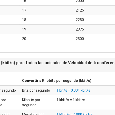
16
2000
17
2125
18
2250
19
2375
20
2500
(kbit/s)
para todas las unidades de
Velocidad de transferen
Convertir a
Kilobits por segundo (kbit/s)
or segundo
Bits por segundo
1 bit/s = 0.001 kbit/s
s por
Kilobits por
1 kbit/s = 1 kbit/s
do
segundo
ts por
Megabits por
1 Mbit/s = 1000 kbit/s