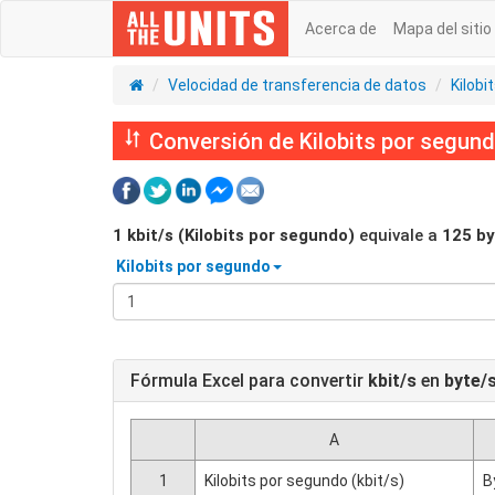
Acerca de
Mapa del sitio
Velocidad de transferencia de datos
Kilobi
Conversión de Kilobits por segund
1
kbit/s (Kilobits por segundo)
equivale a
125
by
Kilobits por segundo
Fórmula Excel para convertir
kbit/s
en
byte/
A
1
Kilobits por segundo (kbit/s)
B