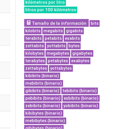
kilómetros por litro
litros por 100 kilómetros
Tamaño de la información
bits
kilobits
megabits
gigabits
terabits
petabits
exabits
zettabits
yottabits
bytes
kilobytes
megabytes
gigabytes
terabytes
petabytes
exabytes
zettabytes
yottabytes
kibibits (binario)
mebibits (binario)
gibibits (binario)
tebibits (binario)
pebibits (binario)
exbibits (binario)
zebibits (binario)
yobibits (binario)
kibibytes (binario)
mebibytes (binario)
gibibytes (binario)