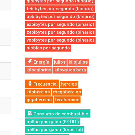
gibibytes por segundo (binario)
tebibytes por segundo (binario)
pebibytes por segundo (binario)
exbibytes por segundo (binario)
zebibytes por segundo (binario)
yobibytes por segundo (binario)
nibbles por segundo
Energía
julios
kilojulios
kilocalorías
kilovatios hora
Frecuencia
hercios
kilohercios
megahercios
gigahercios
terahercios
Consumo de combustible
millas por galón (EE.UU.)
millas por galón (Imperial)