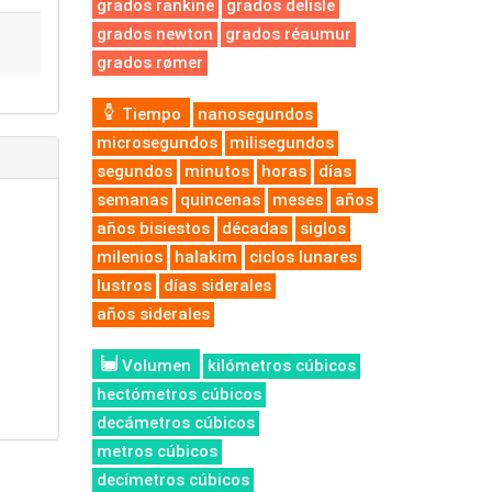
grados rankine
grados delisle
grados newton
grados réaumur
grados rømer
Tiempo
nanosegundos
microsegundos
milisegundos
segundos
minutos
horas
días
semanas
quincenas
meses
años
años bisiestos
décadas
siglos
milenios
halakim
ciclos lunares
lustros
días siderales
años siderales
Volumen
kilómetros cúbicos
hectómetros cúbicos
decámetros cúbicos
metros cúbicos
decímetros cúbicos