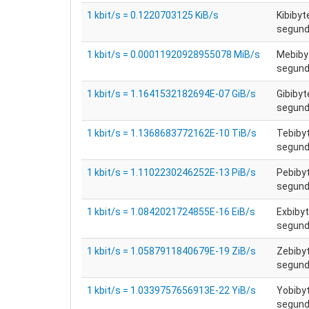
1 kbit/s = 0.1220703125 KiB/s
Kibibyt
segundo
1 kbit/s = 0.00011920928955078 MiB/s
Mebiby
segundo
1 kbit/s = 1.1641532182694E-07 GiB/s
Gibibyt
segundo
1 kbit/s = 1.1368683772162E-10 TiB/s
Tebiby
segundo
1 kbit/s = 1.1102230246252E-13 PiB/s
Pebiby
segundo
1 kbit/s = 1.0842021724855E-16 EiB/s
Exbibyt
segundo
1 kbit/s = 1.0587911840679E-19 ZiB/s
Zebiby
segundo
1 kbit/s = 1.0339757656913E-22 YiB/s
Yobiby
segundo