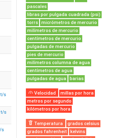
pascales
libras por pulgada cuadrada (psi)
torrs
micrómetros de mercurio
milímetros de mercurio
centímetros de mercurio
pulgadas de mercurio
pies de mercurio
milímetros columna de agua
centímetros de agua
pulgadas de agua
barias
Velocidad
millas por hora
t/s
metros por segundo
kilómetros por hora
t/s
Temperatura
grados celsius
/s
grados fahrenheit
kelvins