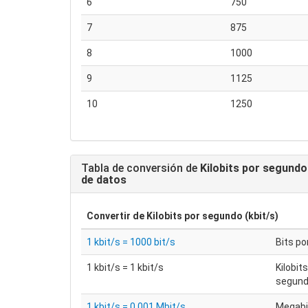
6
750
7
875
8
1000
9
1125
10
1250
Tabla de conversión de
Kilobits por segundo 
de datos
Convertir de
Kilobits por segundo (kbit/s)
1 kbit/s = 1000 bit/s
Bits p
1 kbit/s = 1 kbit/s
Kilobit
segun
1 kbit/s = 0.001 Mbit/s
Megabi