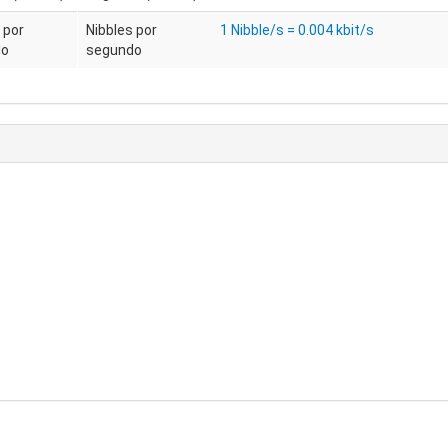
 por
Nibbles por
1 Nibble/s = 0.004 kbit/s
do
segundo