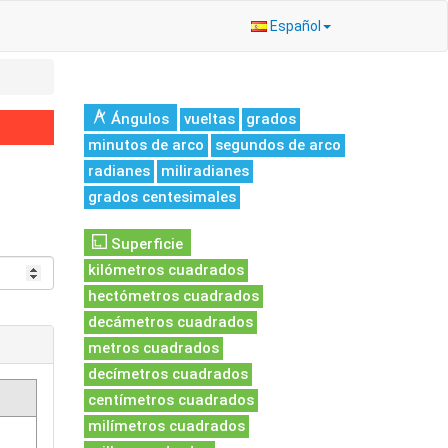
Español
Ángulos
vueltas
grados
minutos de arco
segundos de arco
radianes
miliradianes
grados centesimales
Superficie
kilómetros cuadrados
hectómetros cuadrados
decámetros cuadrados
metros cuadrados
decímetros cuadrados
centímetros cuadrados
milímetros cuadrados