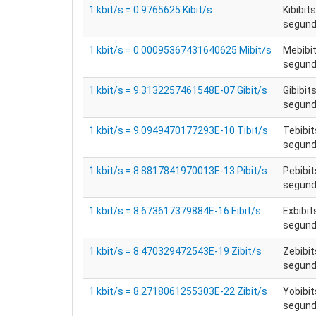
1 kbit/s = 0.9765625 Kibit/s
Kibibit
segundo
1 kbit/s = 0.00095367431640625 Mibit/s
Mebibit
segundo
1 kbit/s = 9.3132257461548E-07 Gibit/s
Gibibit
segundo
1 kbit/s = 9.0949470177293E-10 Tibit/s
Tebibit
segundo
1 kbit/s = 8.8817841970013E-13 Pibit/s
Pebibit
segundo
1 kbit/s = 8.673617379884E-16 Eibit/s
Exbibit
segundo
1 kbit/s = 8.470329472543E-19 Zibit/s
Zebibit
segundo
1 kbit/s = 8.2718061255303E-22 Zibit/s
Yobibit
segundo