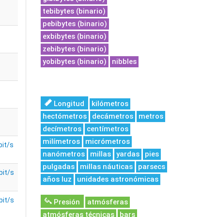
tebibytes (binario)
pebibytes (binario)
exbibytes (binario)
zebibytes (binario)
yobibytes (binario)
nibbles
Longitud
kilómetros
hectómetros
decámetros
metros
decímetros
centímetros
milímetros
micrómetros
bit/s
nanómetros
millas
yardas
pies
pulgadas
millas náuticas
parsecs
bit/s
años luz
unidades astronómicas
bit/s
Presión
atmósferas
atmósferas técnicas
bars