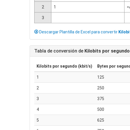
2
1
=
3
Descargar Plantilla de Excel para convertir
Kilob
Tabla de conversión de
Kilobits por segundo
Kilobits por segundo (kbit/s)
Bytes por segund
1
125
2
250
3
375
4
500
5
625