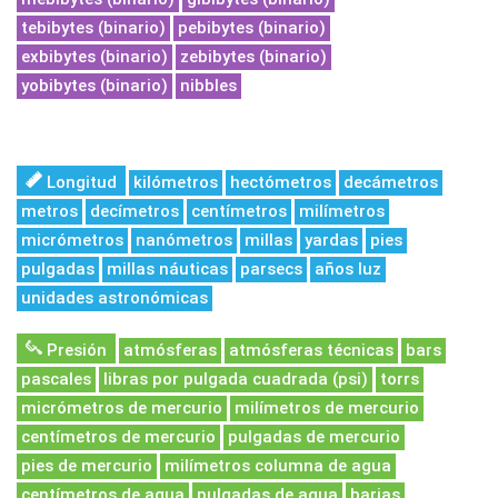
tebibytes (binario)
pebibytes (binario)
exbibytes (binario)
zebibytes (binario)
yobibytes (binario)
nibbles
Longitud
kilómetros
hectómetros
decámetros
metros
decímetros
centímetros
milímetros
micrómetros
nanómetros
millas
yardas
pies
pulgadas
millas náuticas
parsecs
años luz
unidades astronómicas
Presión
atmósferas
atmósferas técnicas
bars
pascales
libras por pulgada cuadrada (psi)
torrs
micrómetros de mercurio
milímetros de mercurio
centímetros de mercurio
pulgadas de mercurio
pies de mercurio
milímetros columna de agua
centímetros de agua
pulgadas de agua
barias