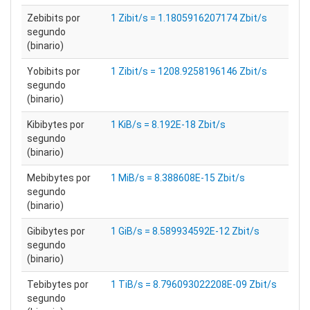
Zebibits por
1 Zibit/s = 1.1805916207174 Zbit/s
segundo
(binario)
Yobibits por
1 Zibit/s = 1208.9258196146 Zbit/s
segundo
(binario)
Kibibytes por
1 KiB/s = 8.192E-18 Zbit/s
segundo
(binario)
Mebibytes por
1 MiB/s = 8.388608E-15 Zbit/s
segundo
(binario)
Gibibytes por
1 GiB/s = 8.589934592E-12 Zbit/s
segundo
(binario)
Tebibytes por
1 TiB/s = 8.796093022208E-09 Zbit/s
segundo