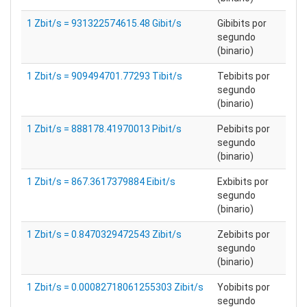
1 Zbit/s = 931322574615.48 Gibit/s
Gibibits por
segundo
(binario)
1 Zbit/s = 909494701.77293 Tibit/s
Tebibits por
segundo
(binario)
1 Zbit/s = 888178.41970013 Pibit/s
Pebibits por
segundo
(binario)
1 Zbit/s = 867.3617379884 Eibit/s
Exbibits por
segundo
(binario)
1 Zbit/s = 0.8470329472543 Zibit/s
Zebibits por
segundo
(binario)
1 Zbit/s = 0.00082718061255303 Zibit/s
Yobibits por
segundo