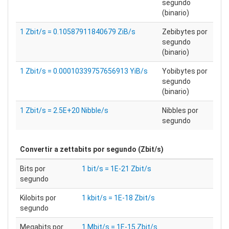
segundo
(binario)
1 Zbit/s = 0.10587911840679 ZiB/s
Zebibytes por
segundo
(binario)
1 Zbit/s = 0.00010339757656913 YiB/s
Yobibytes por
segundo
(binario)
1 Zbit/s = 2.5E+20 Nibble/s
Nibbles por
segundo
Convertir a
zettabits por segundo (Zbit/s)
Bits por
1 bit/s = 1E-21 Zbit/s
segundo
Kilobits por
1 kbit/s = 1E-18 Zbit/s
segundo
Megabits por
1 Mbit/s = 1E-15 Zbit/s