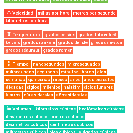
Velocidad
millas por hora
metros por segundo
kilómetros por hora
Temperatura
grados celsius
grados fahrenheit
kelvins
grados rankine
grados delisle
grados newton
grados réaumur
grados rømer
Tiempo
nanosegundos
microsegundos
milisegundos
segundos
minutos
horas
días
semanas
quincenas
meses
años
años bisiestos
décadas
siglos
milenios
halakim
ciclos lunares
lustros
días siderales
años siderales
Volumen
kilómetros cúbicos
hectómetros cúbicos
decámetros cúbicos
metros cúbicos
decímetros cúbicos
centímetros cúbicos
milímetros cúbicos
pies cúbicos
pulgadas cúbicas