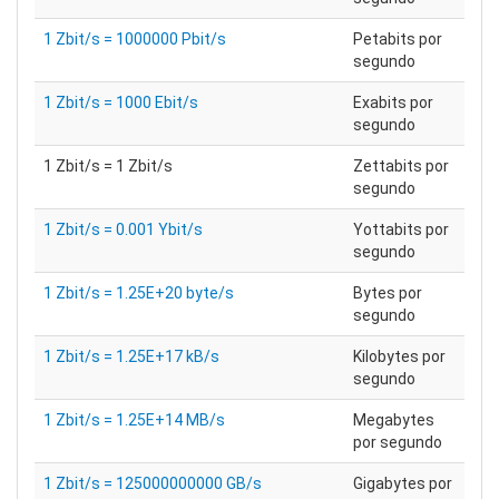
1 Zbit/s = 1000000 Pbit/s
Petabits por
segundo
1 Zbit/s = 1000 Ebit/s
Exabits por
segundo
1 Zbit/s = 1 Zbit/s
Zettabits por
segundo
1 Zbit/s = 0.001 Ybit/s
Yottabits por
segundo
1 Zbit/s = 1.25E+20 byte/s
Bytes por
segundo
1 Zbit/s = 1.25E+17 kB/s
Kilobytes por
segundo
1 Zbit/s = 1.25E+14 MB/s
Megabytes
por segundo
1 Zbit/s = 125000000000 GB/s
Gigabytes por