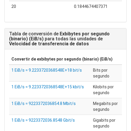
20
0.1844674407371
Tabla de conversión de
Exbibytes por segundo
(binario) (EiB/s)
para todas las unidades de
Velocidad de transferencia de datos
Convertir de
exbibytes por segundo (binario) (EiB/s)
1 EiB/s = 9.2233720368548E+18 bit/s
Bits por
segundo
1 EiB/s = 9.2233720368548E+15 kbit/s
Kilobits por
segundo
1 EiB/s = 9223372036854.8 Mbit/s
Megabits por
segundo
1 EiB/s = 9223372036.8548 Gbit/s
Gigabits por
segundo