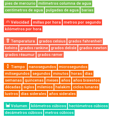
pies de mercurio
milímetros columna de agua
centímetros de agua
pulgadas de agua
barias
Velocidad
millas por hora
metros por segundo
kilómetros por hora
Temperatura
grados celsius
grados fahrenheit
kelvins
grados rankine
grados delisle
grados newton
grados réaumur
grados rømer
Tiempo
nanosegundos
microsegundos
milisegundos
segundos
minutos
horas
días
semanas
quincenas
meses
años
años bisiestos
décadas
siglos
milenios
halakim
ciclos lunares
lustros
días siderales
años siderales
Volumen
kilómetros cúbicos
hectómetros cúbicos
decámetros cúbicos
metros cúbicos