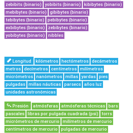
zebibits (binario)
yobibits (binario)
kibibytes (binario)
mebibytes (binario)
gibibytes (binario)
tebibytes (binario)
pebibytes (binario)
exbibytes (binario)
zebibytes (binario)
yobibytes (binario)
nibbles
Longitud
kilómetros
hectómetros
decámetros
metros
decímetros
centímetros
milímetros
micrómetros
nanómetros
millas
yardas
pies
pulgadas
millas náuticas
parsecs
años luz
unidades astronómicas
Presión
atmósferas
atmósferas técnicas
bars
pascales
libras por pulgada cuadrada (psi)
torrs
micrómetros de mercurio
milímetros de mercurio
centímetros de mercurio
pulgadas de mercurio