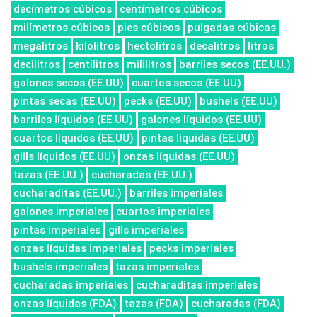
decímetros cúbicos
centímetros cúbicos
milímetros cúbicos
pies cúbicos
pulgadas cúbicas
megalitros
kilolitros
hectolitros
decalitros
litros
decilitros
centilitros
mililitros
barriles secos (EE.UU.)
galones secos (EE.UU)
cuartos secos (EE.UU)
pintas secas (EE.UU)
pecks (EE.UU)
bushels (EE.UU)
barriles líquidos (EE.UU)
galones líquidos (EE.UU)
cuartos líquidos (EE.UU)
pintas líquidas (EE.UU)
gills líquidos (EE.UU)
onzas líquidas (EE.UU)
tazas (EE.UU.)
cucharadas (EE.UU.)
cucharaditas (EE.UU.)
barriles imperiales
galones imperiales
cuartos imperiales
pintas imperiales
gills imperiales
onzas líquidas imperiales
pecks imperiales
bushels imperiales
tazas imperiales
cucharadas imperiales
cucharaditas imperiales
onzas líquidas (FDA)
tazas (FDA)
cucharadas (FDA)