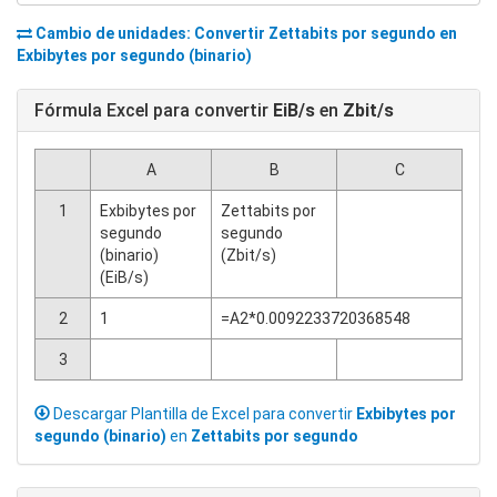
Cambio de unidades: Convertir
Zettabits por segundo
en
Exbibytes por segundo (binario)
Fórmula Excel para convertir
EiB/s
en
Zbit/s
A
B
C
1
Exbibytes por
Zettabits por
segundo
segundo
(binario)
(Zbit/s)
(EiB/s)
2
1
=A2*0.0092233720368548
3
Descargar Plantilla de Excel para convertir
Exbibytes por
segundo (binario)
en
Zettabits por segundo