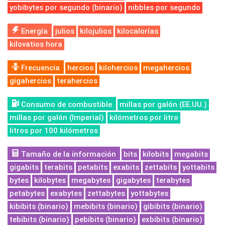
yobibytes por segundo (binario)
nibbles por segundo
Energía
julios
kilojulios
kilocalorías
kilovatios hora
Frecuencia
hercios
kilohercios
megahercios
gigahercios
terahercios
Consumo de combustible
millas por galón (EE.UU.)
millas por galón (Imperial)
kilómetros por litro
litros por 100 kilómetros
Tamaño de la información
bits
kilobits
megabits
gigabits
terabits
petabits
exabits
zettabits
yottabits
bytes
kilobytes
megabytes
gigabytes
terabytes
petabytes
exabytes
zettabytes
yottabytes
kibibits (binario)
mebibits (binario)
gibibits (binario)
tebibits (binario)
pebibits (binario)
exbibits (binario)