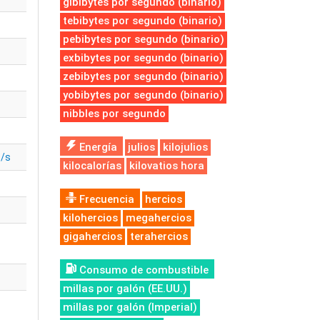
gibibytes por segundo (binario)
tebibytes por segundo (binario)
pebibytes por segundo (binario)
exbibytes por segundo (binario)
zebibytes por segundo (binario)
yobibytes por segundo (binario)
nibbles por segundo
Energía
julios
kilojulios
t/s
kilocalorías
kilovatios hora
Frecuencia
hercios
kilohercios
megahercios
gigahercios
terahercios
Consumo de combustible
millas por galón (EE.UU.)
millas por galón (Imperial)