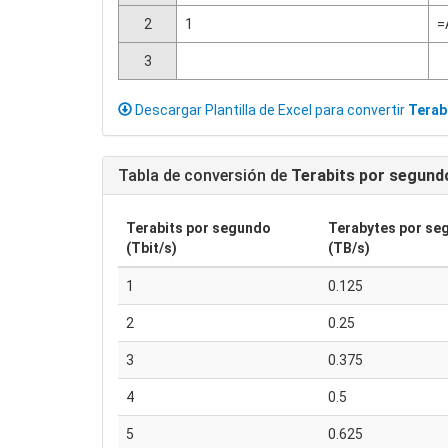
2
1
=
3
Descargar Plantilla de Excel para convertir
Terab
Tabla de conversión de
Terabits por segund
Terabits por segundo
Terabytes por se
(Tbit/s)
(TB/s)
1
0.125
2
0.25
3
0.375
4
0.5
5
0.625