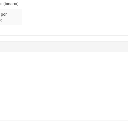
 (binario)
 por
do