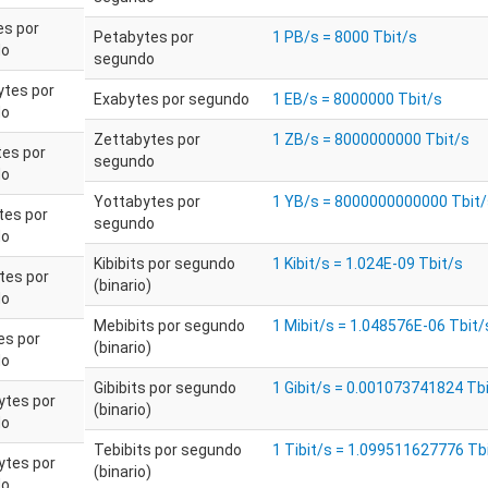
es por
Petabytes por
1 PB/s = 8000 Tbit/s
do
segundo
tes por
Exabytes por segundo
1 EB/s = 8000000 Tbit/s
do
Zettabytes por
1 ZB/s = 8000000000 Tbit/s
tes por
segundo
do
Yottabytes por
1 YB/s = 8000000000000 Tbit/
tes por
segundo
do
Kibibits por segundo
1 Kibit/s = 1.024E-09 Tbit/s
tes por
(binario)
do
Mebibits por segundo
1 Mibit/s = 1.048576E-06 Tbit/
es por
(binario)
do
Gibibits por segundo
1 Gibit/s = 0.001073741824 Tb
ytes por
(binario)
do
Tebibits por segundo
1 Tibit/s = 1.099511627776 Tb
ytes por
(binario)
do