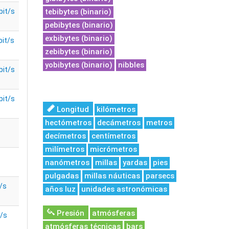
bit/s
tebibytes (binario)
pebibytes (binario)
exbibytes (binario)
bit/s
zebibytes (binario)
yobibytes (binario)
nibbles
bit/s
bit/s
Longitud
kilómetros
hectómetros
decámetros
metros
decímetros
centímetros
milímetros
micrómetros
nanómetros
millas
yardas
pies
pulgadas
millas náuticas
parsecs
/s
años luz
unidades astronómicas
Presión
atmósferas
t/s
atmósferas técnicas
bars