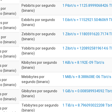
Pebibits por segundo
1 Pibit/s = 1125.8999068426 T
s por
(binario)
 (binario)
Exbibits por segundo
1 Eibit/s = 1152921.5046069 T
s por
(binario)
 (binario)
Zebibits por segundo
1 Zibit/s = 1180591620.7174 T
s por
(binario)
 (binario)
Yobibits por segundo
1 Zibit/s = 1208925819614.6 T
s por
(binario)
 (binario)
Kibibytes por segundo
1 KiB/s = 8.192E-09 Tbit/s
s por
(binario)
 (binario)
Mebibytes por
1 MiB/s = 8.388608E-06 Tbit/s
s por
segundo (binario)
 (binario)
Gibibytes por segundo
1 GiB/s = 0.008589934592 Tbit
s por
(binario)
 (binario)
Tebibytes por segundo
1 TiB/s = 8.796093022208 Tbi
s por
(binario)