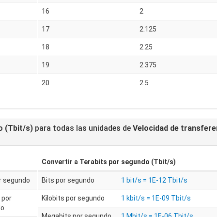
16
2
17
2.125
18
2.25
19
2.375
20
2.5
 (Tbit/s)
para todas las unidades de
Velocidad de transfere
Convertir a
Terabits por segundo (Tbit/s)
or segundo
Bits por segundo
1 bit/s = 1E-12 Tbit/s
s por
Kilobits por segundo
1 kbit/s = 1E-09 Tbit/s
do
Megabits por segundo
1 Mbit/s = 1E-06 Tbit/s