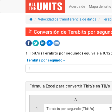
Acerca de
Mapa del sitio
Velocidad de transferencia de datos
Terab
Conversión de Terabits por segund
1
Tbit/s (Terabits por segundo)
equivale a
0.12
Terabits por segundo
Fórmula Excel para convertir
Tbit/s
en
TB/s
A
1
Terabits por segundo (Tbit/s)
T