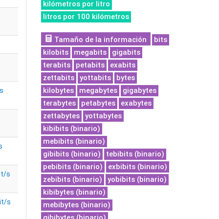
kilómetros por litro
litros por 100 kilómetros
Tamaño de la información
bits
kilobits
megabits
gigabits
terabits
petabits
exabits
zettabits
yottabits
bytes
kilobytes
megabytes
gigabytes
s
terabytes
petabytes
exabytes
zettabytes
yottabytes
kibibits (binario)
mebibits (binario)
s
gibibits (binario)
tebibits (binario)
pebibits (binario)
exbibits (binario)
it/s
zebibits (binario)
yobibits (binario)
kibibytes (binario)
it/s
mebibytes (binario)
gibibytes (binario)