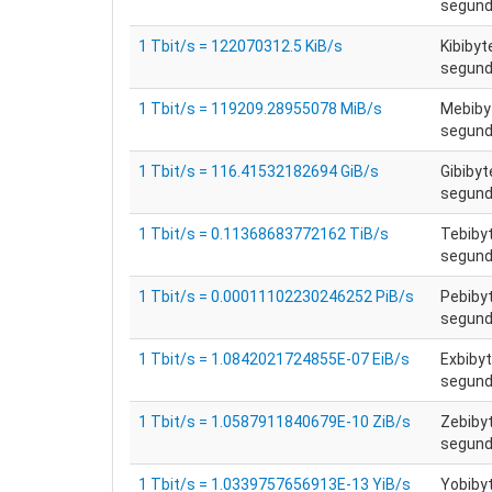
segundo
1 Tbit/s = 122070312.5 KiB/s
Kibibyt
segundo
1 Tbit/s = 119209.28955078 MiB/s
Mebiby
segundo
1 Tbit/s = 116.41532182694 GiB/s
Gibibyt
segundo
1 Tbit/s = 0.11368683772162 TiB/s
Tebiby
segundo
1 Tbit/s = 0.00011102230246252 PiB/s
Pebiby
segundo
1 Tbit/s = 1.0842021724855E-07 EiB/s
Exbibyt
segundo
1 Tbit/s = 1.0587911840679E-10 ZiB/s
Zebiby
segundo
1 Tbit/s = 1.0339757656913E-13 YiB/s
Yobiby