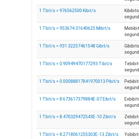
1 Tbit/s = 976562500 Kibit/s
Kibibit
segundo
1 Tbit/s = 953674.31640625 Mibit/s
Mebibit
segundo
1 Tbit/s = 931.32257461548 Gibit/s
Gibibit
segundo
1 Tbit/s = 0.90949470177293 Tibit/s
Tebibit
segundo
1 Tbit/s = 0.00088817841970013 Pibit/s
Pebibit
segundo
1 Tbit/s = 8.673617379884E-07 Eibit/s
Exbibit
segundo
1 Tbit/s = 8.470329472543E-10 Zibit/s
Zebibit
segundo
1 Tbit/s = 8.2718061255303E-13 Zibit/s
Yobibit