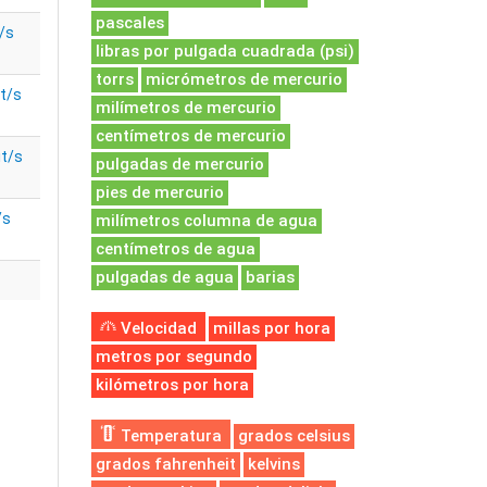
pascales
/s
libras por pulgada cuadrada (psi)
torrs
micrómetros de mercurio
t/s
milímetros de mercurio
centímetros de mercurio
it/s
pulgadas de mercurio
pies de mercurio
/s
milímetros columna de agua
centímetros de agua
pulgadas de agua
barias
Velocidad
millas por hora
metros por segundo
kilómetros por hora
Temperatura
grados celsius
grados fahrenheit
kelvins