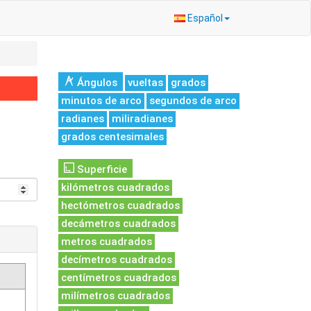
Español
Ángulos
vueltas
grados
minutos de arco
segundos de arco
radianes
miliradianes
grados centesimales
Superficie
kilómetros cuadrados
hectómetros cuadrados
decámetros cuadrados
metros cuadrados
decímetros cuadrados
centímetros cuadrados
milímetros cuadrados