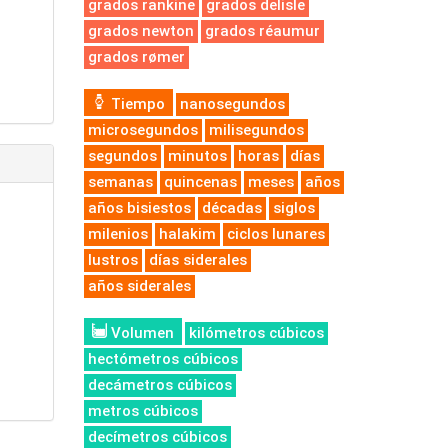
grados rankine
grados delisle
grados newton
grados réaumur
grados rømer
Tiempo
nanosegundos
microsegundos
milisegundos
segundos
minutos
horas
días
semanas
quincenas
meses
años
años bisiestos
décadas
siglos
milenios
halakim
ciclos lunares
lustros
días siderales
años siderales
Volumen
kilómetros cúbicos
hectómetros cúbicos
decámetros cúbicos
metros cúbicos
decímetros cúbicos