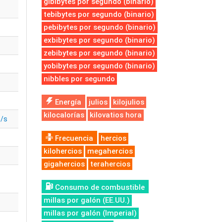
gibibytes por segundo (binario)
tebibytes por segundo (binario)
pebibytes por segundo (binario)
exbibytes por segundo (binario)
zebibytes por segundo (binario)
yobibytes por segundo (binario)
nibbles por segundo
Energía
julios
kilojulios
kilocalorías
kilovatios hora
t/s
Frecuencia
hercios
kilohercios
megahercios
gigahercios
terahercios
Consumo de combustible
millas por galón (EE.UU.)
millas por galón (Imperial)