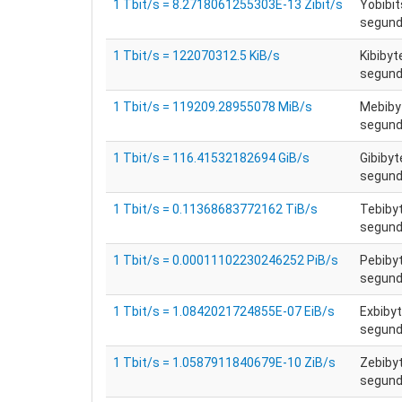
1 Tbit/s = 8.2718061255303E-13 Zibit/s
Yobibit
segundo
1 Tbit/s = 122070312.5 KiB/s
Kibibyt
segundo
1 Tbit/s = 119209.28955078 MiB/s
Mebiby
segundo
1 Tbit/s = 116.41532182694 GiB/s
Gibibyt
segundo
1 Tbit/s = 0.11368683772162 TiB/s
Tebiby
segundo
1 Tbit/s = 0.00011102230246252 PiB/s
Pebiby
segundo
1 Tbit/s = 1.0842021724855E-07 EiB/s
Exbibyt
segundo
1 Tbit/s = 1.0587911840679E-10 ZiB/s
Zebiby
segundo