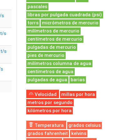
pascales
libras por pulgada cuadrada (psi)
/s
torrs
micrómetros de mercurio
milímetros de mercurio
t/s
centímetros de mercurio
pulgadas de mercurio
it/s
pies de mercurio
milímetros columna de agua
/s
centímetros de agua
pulgadas de agua
barias
Velocidad
millas por hora
metros por segundo
kilómetros por hora
Temperatura
grados celsius
grados fahrenheit
kelvins