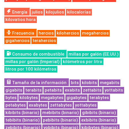
Energía
julios
kilojulios
kilocalorías
kilovatios hora
Frecuencia
hercios
kilohercios
megahercios
gigahercios
terahercios
Consumo de combustible
millas por galón (EE.UU.)
millas por galón (Imperial)
kilómetros por litro
litros por 100 kilómetros
Tamaño de la información
bits
kilobits
megabits
gigabits
terabits
petabits
exabits
zettabits
yottabits
bytes
kilobytes
megabytes
gigabytes
terabytes
petabytes
exabytes
zettabytes
yottabytes
kibibits (binario)
mebibits (binario)
gibibits (binario)
tebibits (binario)
pebibits (binario)
exbibits (binario)
zebibits (binario)
yobibits (binario)
kibibytes (binario)