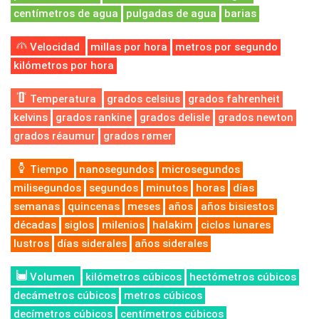
centímetros de agua
pulgadas de agua
barias
Velocidad
millas por hora
metros por segundo
kilómetros por hora
Temperatura
grados celsius
grados fahrenheit
kelvins
grados rankine
grados delisle
grados newton
grados réaumur
grados rømer
Tiempo
nanosegundos
microsegundos
milisegundos
segundos
minutos
horas
días
semanas
quincenas
meses
años
años bisiestos
décadas
siglos
milenios
halakim
ciclos lunares
lustros
días siderales
años siderales
Volumen
kilómetros cúbicos
hectómetros cúbicos
decámetros cúbicos
metros cúbicos
decímetros cúbicos
centímetros cúbicos