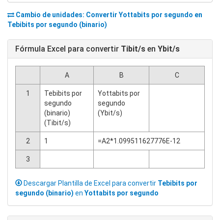
Cambio de unidades: Convertir
Yottabits por segundo
en
Tebibits por segundo (binario)
Fórmula Excel para convertir
Tibit/s
en
Ybit/s
A
B
C
1
Tebibits por
Yottabits por
segundo
segundo
(binario)
(Ybit/s)
(Tibit/s)
2
1
=A2*1.099511627776E-12
3
Descargar Plantilla de Excel para convertir
Tebibits por
segundo (binario)
en
Yottabits por segundo