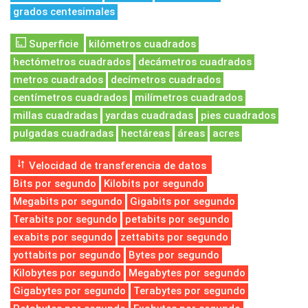
grados centesimales
Superficie
kilómetros cuadrados
hectómetros cuadrados
decámetros cuadrados
metros cuadrados
decímetros cuadrados
centímetros cuadrados
milímetros cuadrados
millas cuadradas
yardas cuadradas
pies cuadrados
pulgadas cuadradas
hectáreas
áreas
acres
Velocidad de transferencia de datos
Bits por segundo
Kilobits por segundo
Megabits por segundo
Gigabits por segundo
Terabits por segundo
petabits por segundo
exabits por segundo
zettabits por segundo
yottabits por segundo
Bytes por segundo
Kilobytes por segundo
Megabytes por segundo
Gigabytes por segundo
Terabytes por segundo