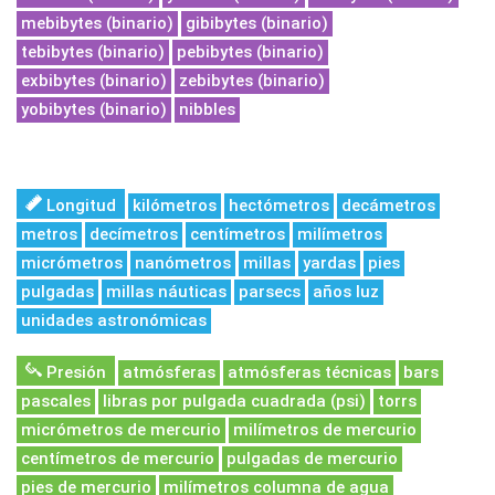
mebibytes (binario)
gibibytes (binario)
tebibytes (binario)
pebibytes (binario)
exbibytes (binario)
zebibytes (binario)
yobibytes (binario)
nibbles
Longitud
kilómetros
hectómetros
decámetros
metros
decímetros
centímetros
milímetros
micrómetros
nanómetros
millas
yardas
pies
pulgadas
millas náuticas
parsecs
años luz
unidades astronómicas
Presión
atmósferas
atmósferas técnicas
bars
pascales
libras por pulgada cuadrada (psi)
torrs
micrómetros de mercurio
milímetros de mercurio
centímetros de mercurio
pulgadas de mercurio
pies de mercurio
milímetros columna de agua