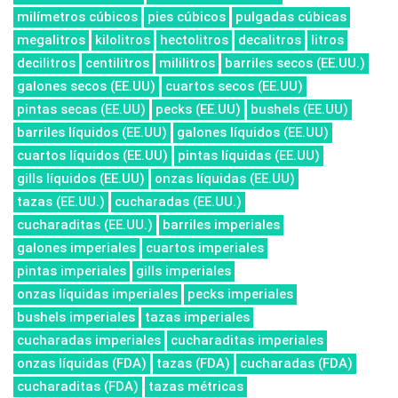
milímetros cúbicos
pies cúbicos
pulgadas cúbicas
megalitros
kilolitros
hectolitros
decalitros
litros
decilitros
centilitros
mililitros
barriles secos (EE.UU.)
galones secos (EE.UU)
cuartos secos (EE.UU)
pintas secas (EE.UU)
pecks (EE.UU)
bushels (EE.UU)
barriles líquidos (EE.UU)
galones líquidos (EE.UU)
cuartos líquidos (EE.UU)
pintas líquidas (EE.UU)
gills líquidos (EE.UU)
onzas líquidas (EE.UU)
tazas (EE.UU.)
cucharadas (EE.UU.)
cucharaditas (EE.UU.)
barriles imperiales
galones imperiales
cuartos imperiales
pintas imperiales
gills imperiales
onzas líquidas imperiales
pecks imperiales
bushels imperiales
tazas imperiales
cucharadas imperiales
cucharaditas imperiales
onzas líquidas (FDA)
tazas (FDA)
cucharadas (FDA)
cucharaditas (FDA)
tazas métricas