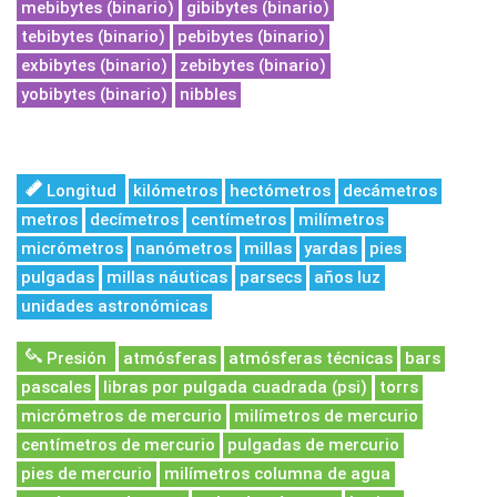
mebibytes (binario)
gibibytes (binario)
tebibytes (binario)
pebibytes (binario)
exbibytes (binario)
zebibytes (binario)
yobibytes (binario)
nibbles
Longitud
kilómetros
hectómetros
decámetros
metros
decímetros
centímetros
milímetros
micrómetros
nanómetros
millas
yardas
pies
pulgadas
millas náuticas
parsecs
años luz
unidades astronómicas
Presión
atmósferas
atmósferas técnicas
bars
pascales
libras por pulgada cuadrada (psi)
torrs
micrómetros de mercurio
milímetros de mercurio
centímetros de mercurio
pulgadas de mercurio
pies de mercurio
milímetros columna de agua