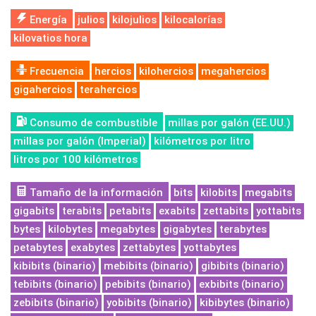
Energía
julios
kilojulios
kilocalorías
kilovatios hora
Frecuencia
hercios
kilohercios
megahercios
gigahercios
terahercios
Consumo de combustible
millas por galón (EE.UU.)
millas por galón (Imperial)
kilómetros por litro
litros por 100 kilómetros
Tamaño de la información
bits
kilobits
megabits
gigabits
terabits
petabits
exabits
zettabits
yottabits
bytes
kilobytes
megabytes
gigabytes
terabytes
petabytes
exabytes
zettabytes
yottabytes
kibibits (binario)
mebibits (binario)
gibibits (binario)
tebibits (binario)
pebibits (binario)
exbibits (binario)
zebibits (binario)
yobibits (binario)
kibibytes (binario)