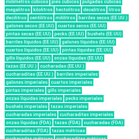
milímetros cúbicos
pies cúbicos
pulgadas cúbicas
megalitros
kilolitros
hectolitros
decalitros
litros
decilitros
centilitros
mililitros
barriles secos (EE.UU.)
galones secos (EE.UU)
cuartos secos (EE.UU)
pintas secas (EE.UU)
pecks (EE.UU)
bushels (EE.UU)
barriles líquidos (EE.UU)
galones líquidos (EE.UU)
cuartos líquidos (EE.UU)
pintas líquidas (EE.UU)
gills líquidos (EE.UU)
onzas líquidas (EE.UU)
tazas (EE.UU.)
cucharadas (EE.UU.)
cucharaditas (EE.UU.)
barriles imperiales
galones imperiales
cuartos imperiales
pintas imperiales
gills imperiales
onzas líquidas imperiales
pecks imperiales
bushels imperiales
tazas imperiales
cucharadas imperiales
cucharaditas imperiales
onzas líquidas (FDA)
tazas (FDA)
cucharadas (FDA)
cucharaditas (FDA)
tazas métricas
cucharadas métricas
cucharaditas métricas