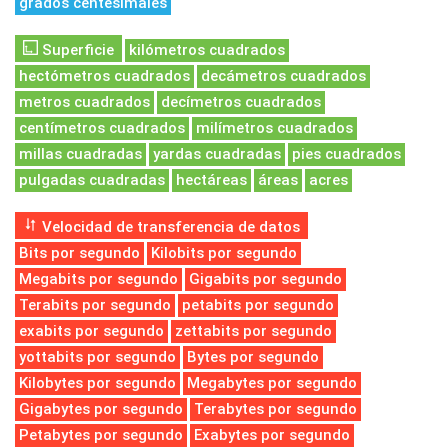
grados centesimales
Superficie
kilómetros cuadrados
hectómetros cuadrados
decámetros cuadrados
metros cuadrados
decímetros cuadrados
centímetros cuadrados
milímetros cuadrados
millas cuadradas
yardas cuadradas
pies cuadrados
pulgadas cuadradas
hectáreas
áreas
acres
Velocidad de transferencia de datos
Bits por segundo
Kilobits por segundo
Megabits por segundo
Gigabits por segundo
Terabits por segundo
petabits por segundo
exabits por segundo
zettabits por segundo
yottabits por segundo
Bytes por segundo
Kilobytes por segundo
Megabytes por segundo
Gigabytes por segundo
Terabytes por segundo
Petabytes por segundo
Exabytes por segundo