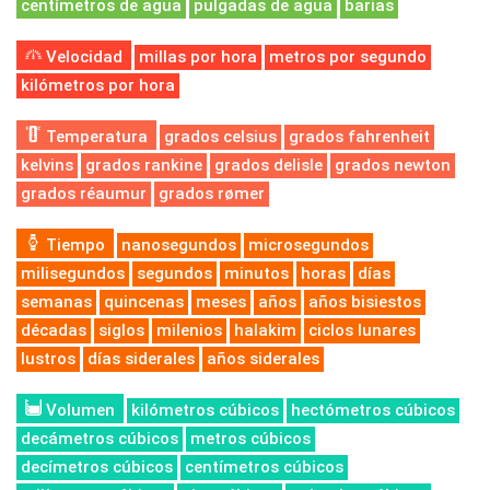
centímetros de agua
pulgadas de agua
barias
Velocidad
millas por hora
metros por segundo
kilómetros por hora
Temperatura
grados celsius
grados fahrenheit
kelvins
grados rankine
grados delisle
grados newton
grados réaumur
grados rømer
Tiempo
nanosegundos
microsegundos
milisegundos
segundos
minutos
horas
días
semanas
quincenas
meses
años
años bisiestos
décadas
siglos
milenios
halakim
ciclos lunares
lustros
días siderales
años siderales
Volumen
kilómetros cúbicos
hectómetros cúbicos
decámetros cúbicos
metros cúbicos
decímetros cúbicos
centímetros cúbicos