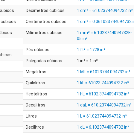
cúbicos
Decímetros cúbicos
1 dm³ = 61.023744094732 in³
 cúbicos
Centímetros cúbicos
1 cm³ = 0.061023744094732 i
úbicos
Milímetros cúbicos
1 mm³ = 6.1023744094732E-
05 in³
Pés cúbicos
1 ft³ = 1728 in³
úbicas
Polegadas cúbicas
1 in³ = 1 in³
Megalitros
1 ML = 61023744.094732 in³
Quilolitros
1 kL = 61023.744094732 in³
Hectolitros
1 hL = 6102.3744094732 in³
Decalitros
1 daL = 610.23744094732 in³
Litros
1 L = 61.023744094732 in³
Decilitros
1 dL = 6.1023744094732 in³