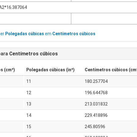
A2*16.387064
ter
Polegadas cúbicas
em
Centímetros cúbicos
ara
Centímetros cúbicos
s (cm³)
Polegadas cúbicas (in³)
Centímetros cúbicos (cm
11
180.257704
12
196.644768
13
213.031832
14
229.418896
15
245.80596