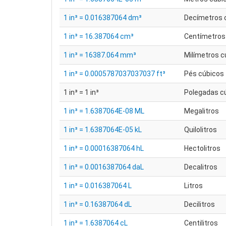
1 in³ = 0.016387064 dm³
Decímetros 
1 in³ = 16.387064 cm³
Centímetros
1 in³ = 16387.064 mm³
Milímetros c
1 in³ = 0.0005787037037037 ft³
Pés cúbicos
1 in³ = 1 in³
Polegadas c
1 in³ = 1.6387064E-08 ML
Megalitros
1 in³ = 1.6387064E-05 kL
Quilolitros
1 in³ = 0.00016387064 hL
Hectolitros
1 in³ = 0.0016387064 daL
Decalitros
1 in³ = 0.016387064 L
Litros
1 in³ = 0.16387064 dL
Decilitros
1 in³ = 1.6387064 cL
Centilitros