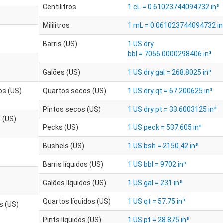
Centilitros
1 cL = 0.61023744094732 in³
Mililitros
1 mL = 0.061023744094732 in
Barris (US)
1 US dry
bbl = 7056.0000298406 in³
Galões (US)
1 US dry gal = 268.8025 in³
os (US)
Quartos secos (US)
1 US dry qt = 67.200625 in³
Pintos secos (US)
1 US dry pt = 33.6003125 in³
 (US)
Pecks (US)
1 US peck = 537.605 in³
Bushels (US)
1 US bsh = 2150.42 in³
Barris líquidos (US)
1 US bbl = 9702 in³
Galões líquidos (US)
1 US gal = 231 in³
Quartos líquidos (US)
1 US qt = 57.75 in³
os (US)
Pints líquidos (US)
1 US pt = 28.875 in³