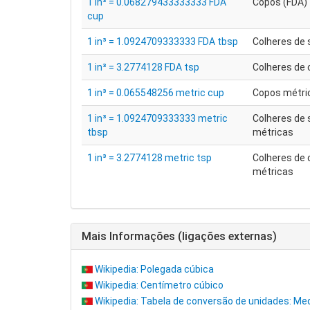
1 in³ = 0.068279433333333 FDA
Copos (FDA)
cup
1 in³ = 1.0924709333333 FDA tbsp
Colheres de 
1 in³ = 3.2774128 FDA tsp
Colheres de 
1 in³ = 0.065548256 metric cup
Copos métri
1 in³ = 1.0924709333333 metric
Colheres de
tbsp
métricas
1 in³ = 3.2774128 metric tsp
Colheres de 
métricas
Mais Informações (ligações externas)
Wikipedia: Polegada cúbica
Wikipedia: Centímetro cúbico
Wikipedia: Tabela de conversão de unidades: Me