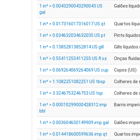
1 in³ = 0.0043290043290043 US
Galões líquid
gal
1 in³ = 0.017316017316017 US qt
Quartos líqu
1 in³ = 0.034632034632035 US pt
Pints líquido
1 in³ = 0.13852813852814 US gill
Gills líquidos
1 in³ = 0.55411255411255 US fl oz
Onças fluida
1 in³ = 0.069264069264069 US cup
Copos (US)
1 in³ = 1.1082251082251 US tbsp
Colheres de 
1 in³ = 3.3246753246753 US tsp
Colheres de 
1 in³ = 0.00010299000428312 imp
Barris imperi
bbl
1 in³ = 0.003604650149909 imp gal
Galões imper
1 in³ = 0.014418600599636 imp qt
Quartos impe