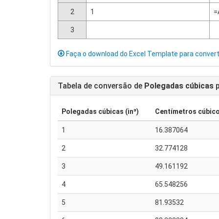
2
1
=
3
Faça o download do Excel Template para conver
Tabela de conversão de
Polegadas cúbicas
p
Polegadas cúbicas (in³)
Centímetros cúbico
1
16.387064
2
32.774128
3
49.161192
4
65.548256
5
81.93532