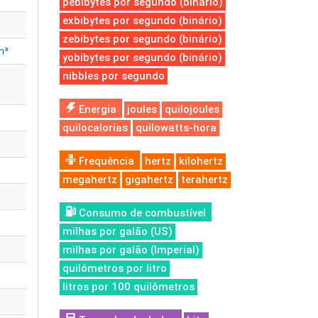
pebibytes por segundo (binário)
exbibytes por segundo (binário)
zebibytes por segundo (binário)
n³
yobibytes por segundo (binário)
nibbles por segundo
Energia
joules
quilojoules
quilocalorias
quilowatts-hora
Frequência
hertz
kilohertz
megahertz
gigahertz
terahertz
Consumo de combustível
milhas por galão (US)
milhas por galão (Imperial)
quilómetros por litro
litros por 100 quilômetros