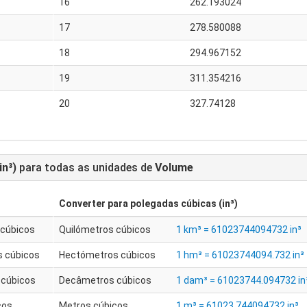
16
262.193024
17
278.580088
18
294.967152
19
311.354216
20
327.74128
in³)
para todas as unidades de
Volume
Converter para
polegadas cúbicas (in³)
 cúbicos
Quilómetros cúbicos
1 km³ = 61023744094732 in³
 cúbicos
Hectómetros cúbicos
1 hm³ = 61023744094.732 in³
cúbicos
Decâmetros cúbicos
1 dam³ = 61023744.094732 in
cos
Metros cúbicos
1 m³ = 61023.744094732 in³