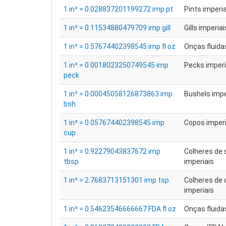
1 in³ = 0.028837201199272 imp pt
Pints imperi
1 in³ = 0.11534880479709 imp gill
Gills imperiai
1 in³ = 0.57674402398545 imp fl oz
Onças fluida
1 in³ = 0.0018023250749545 imp
Pecks imperi
peck
1 in³ = 0.00045058126873863 imp
Bushels impe
bsh
1 in³ = 0.057674402398545 imp
Copos imperi
cup
1 in³ = 0.92279043837672 imp
Colheres de
tbsp
imperiais
1 in³ = 2.7683713151301 imp tsp
Colheres de 
imperiais
1 in³ = 0.54623546666667 FDA fl oz
Onças fluida