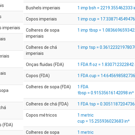
ais
Bushels imperiais
1 imp bsh = 2219.355462333 i
s
Copos imperiais
1 imp cup = 17.338714549476 
s imperiais
Colheres de sopa
1 imp tbsp = 1.0836696593423
imperiais
ais
Colheres de chá
1 imp tsp = 0.36122321978076
imperiais
riais
Onças fluidas (FDA)
1 FDA fl oz = 1.830712322842 
ais
Copos (FDA)
1 FDA cup = 14.645698582736
Colheres de sopa (FDA)
1 FDA
 sopa
tbsp = 0.91535616142098 in³
Colheres de chá (FDA)
1 FDA tsp = 0.30511872047366
chá
Copos métricos
1 metric
cup = 15.255936023683 in³
s (FDA)
Colheres de sopa
1 metric