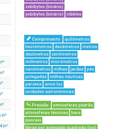
zebibytes (binário)
yobibytes (binário)
nibbles
Comprimento
quilómetros
hectómetros
decâmetros
metros
decímetros
centímetros
milímetros
micrómetros
in³
nanómetros
milhas
jardas
pés
in³
polegadas
milhas náuticas
n³
parsecs
anos-luz
unidades astronómicas
n³
n³
Pressão
atmosferas padrão
atmosferas técnicas
bars
 in³
pascais
 in³
libras por polegada quadrada (psi)