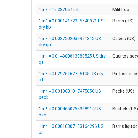
1 in³ = 16.387064 mL
Mililitros
1 in³ = 0.00014172335540971 US
Barris (US)
dry bbl
1 in³ = 0.0037202034951312 US
Galões (US)
dry gal
1 in³ = 0.014880813980525 US dry
Quartos sec
qt
1 in³ = 0.02976162796105 US dry
Pintos secos
pt
1 in³ = 0.0018601017475656 US
Pecks (US)
peck
1 in³ = 0.0004650254368914 US
Bushels (US)
bsh
1 in³ = 0.00010307153164296 US
Barris líquid
bbl