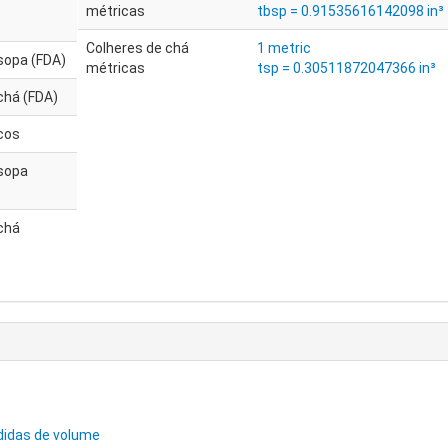
métricas
tbsp = 0.91535616142098 in³
Colheres de chá
1 metric
sopa (FDA)
métricas
tsp = 0.30511872047366 in³
chá (FDA)
cos
 sopa
chá
didas de volume