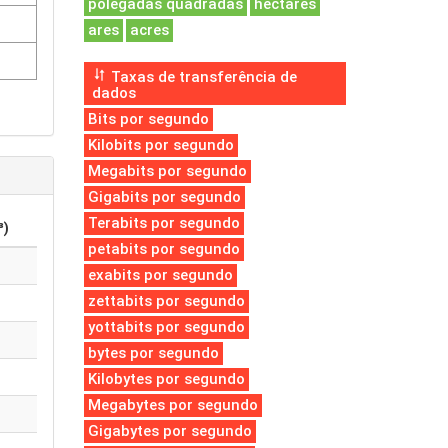
polegadas quadradas
hectares
ares
acres
Taxas de transferência de
dados
Bits por segundo
Kilobits por segundo
Megabits por segundo
Gigabits por segundo
Terabits por segundo
³)
petabits por segundo
exabits por segundo
zettabits por segundo
yottabits por segundo
bytes por segundo
Kilobytes por segundo
Megabytes por segundo
Gigabytes por segundo