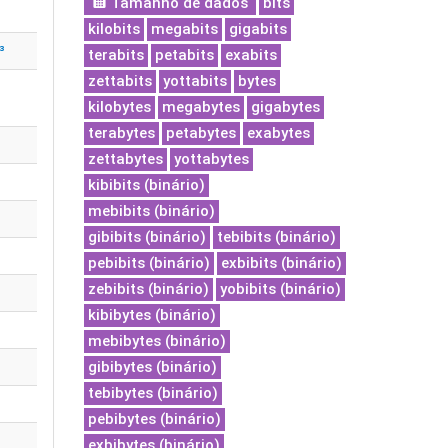
Tamanho de dados
bits
kilobits
megabits
gigabits
³
terabits
petabits
exabits
zettabits
yottabits
bytes
kilobytes
megabytes
gigabytes
terabytes
petabytes
exabytes
zettabytes
yottabytes
kibibits (binário)
mebibits (binário)
gibibits (binário)
tebibits (binário)
pebibits (binário)
exbibits (binário)
zebibits (binário)
yobibits (binário)
kibibytes (binário)
mebibytes (binário)
gibibytes (binário)
tebibytes (binário)
pebibytes (binário)
exbibytes (binário)