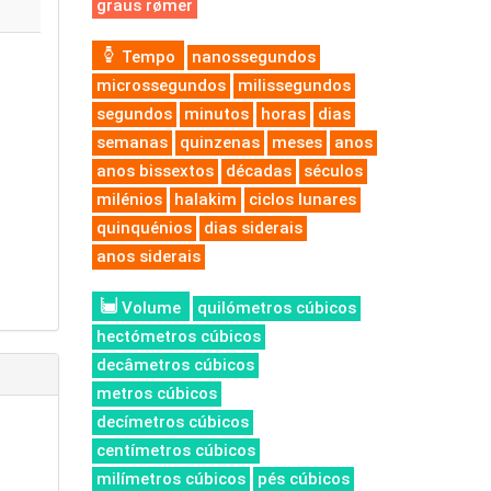
graus rømer
Tempo
nanossegundos
microssegundos
milissegundos
segundos
minutos
horas
dias
semanas
quinzenas
meses
anos
anos bissextos
décadas
séculos
milénios
halakim
ciclos lunares
quinquénios
dias siderais
anos siderais
Volume
quilómetros cúbicos
hectómetros cúbicos
decâmetros cúbicos
metros cúbicos
decímetros cúbicos
centímetros cúbicos
milímetros cúbicos
pés cúbicos