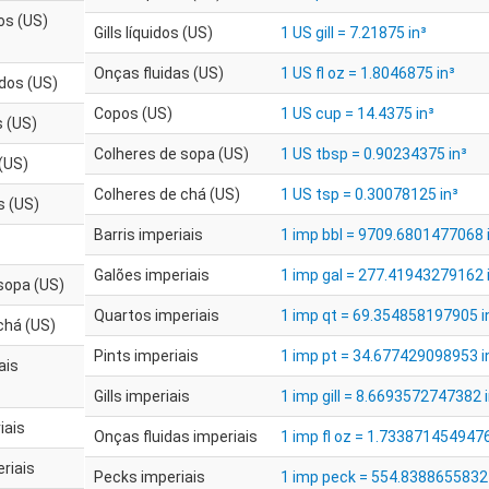
os (US)
Gills líquidos (US)
1 US gill = 7.21875 in³
Onças fluidas (US)
1 US fl oz = 1.8046875 in³
idos (US)
Copos (US)
1 US cup = 14.4375 in³
s (US)
Colheres de sopa (US)
1 US tbsp = 0.90234375 in³
 (US)
Colheres de chá (US)
1 US tsp = 0.30078125 in³
s (US)
Barris imperiais
1 imp bbl = 9709.6801477068 
Galões imperiais
1 imp gal = 277.41943279162 
sopa (US)
Quartos imperiais
1 imp qt = 69.354858197905 i
chá (US)
Pints imperiais
1 imp pt = 34.677429098953 i
ais
Gills imperiais
1 imp gill = 8.6693572747382 i
iais
Onças fluidas imperiais
1 imp fl oz = 1.7338714549476
riais
Pecks imperiais
1 imp peck = 554.83886558324