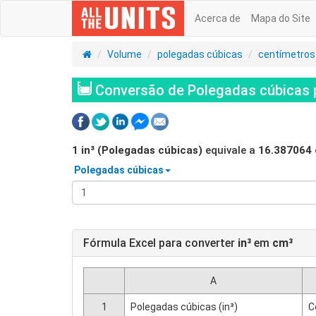
Acerca de
Mapa do Site
Volume
polegadas cúbicas
centímetros
Conversão de Polegadas cúbicas p
1
in³ (Polegadas cúbicas)
equivale a
16.387064
Polegadas cúbicas
Fórmula Excel para converter
in³
em
cm³
A
1
Polegadas cúbicas (in³)
C