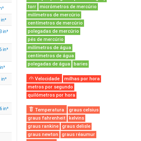
torr
micrómetros de mercúrio
n³
milímetros de mercúrio
in³
centímetros de mercúrio
polegadas de mercúrio
 in³
pés de mercúrio
milímetros de água
 in³
centímetros de água
polegadas de água
baries
in³
Velocidade
milhas por hora
 in³
metros por segundo
quilómetros por hora
 in³
Temperatura
graus celsius
graus fahrenheit
kelvins
graus rankine
graus delisle
graus newton
graus réaumur