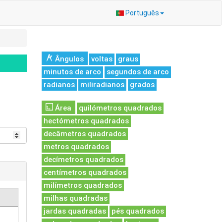
Português
Ângulos
voltas
graus
minutos de arco
segundos de arco
radianos
miliradianos
grados
Área
quilómetros quadrados
hectómetros quadrados
decâmetros quadrados
metros quadrados
decímetros quadrados
centímetros quadrados
milímetros quadrados
milhas quadradas
jardas quadradas
pés quadrados