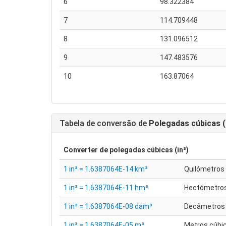
6
98.322384
7
114.709448
8
131.096512
9
147.483576
10
163.87064
Tabela de conversão de
Polegadas cúbicas (
Converter de
polegadas cúbicas (in³)
1 in³ = 1.6387064E-14 km³
Quilómetros
1 in³ = 1.6387064E-11 hm³
Hectómetros
1 in³ = 1.6387064E-08 dam³
Decâmetros 
1 in³ = 1.6387064E-05 m³
Metros cúbi