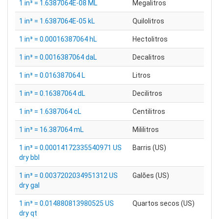
1 in³ = 1.6387064E-08 ML
Megalitros
1 in³ = 1.6387064E-05 kL
Quilolitros
1 in³ = 0.00016387064 hL
Hectolitros
1 in³ = 0.0016387064 daL
Decalitros
1 in³ = 0.016387064 L
Litros
1 in³ = 0.16387064 dL
Decilitros
1 in³ = 1.6387064 cL
Centilitros
1 in³ = 16.387064 mL
Mililitros
1 in³ = 0.00014172335540971 US
Barris (US)
dry bbl
1 in³ = 0.0037202034951312 US
Galões (US)
dry gal
1 in³ = 0.014880813980525 US
Quartos secos (US)
dry qt