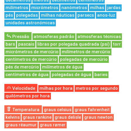
decâmetros
metros
decímetros
centímetros
milímetros
micrómetros
nanómetros
milhas
jardas
pés
polegadas
milhas náuticas
parsecs
anos-luz
unidades astronómicas
Pressão
atmosferas padrão
atmosferas técnicas
bars
pascais
libras por polegada quadrada (psi)
torr
micrómetros de mercúrio
milímetros de mercúrio
centímetros de mercúrio
polegadas de mercúrio
pés de mercúrio
milímetros de água
centímetros de água
polegadas de água
baries
Velocidade
milhas por hora
metros por segundo
quilómetros por hora
Temperatura
graus celsius
graus fahrenheit
kelvins
graus rankine
graus delisle
graus newton
graus réaumur
graus rømer