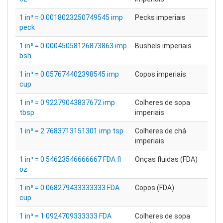
1 in³ = 0.0018023250749545 imp
Pecks imperiais
peck
1 in³ = 0.00045058126873863 imp
Bushels imperiais
bsh
1 in³ = 0.057674402398545 imp
Copos imperiais
cup
1 in³ = 0.92279043837672 imp
Colheres de sopa
tbsp
imperiais
1 in³ = 2.7683713151301 imp tsp
Colheres de chá
imperiais
1 in³ = 0.54623546666667 FDA fl
Onças fluidas (FDA)
oz
1 in³ = 0.068279433333333 FDA
Copos (FDA)
cup
1 in³ = 1.0924709333333 FDA
Colheres de sopa