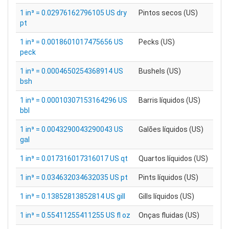
1 in³ = 0.02976162796105 US dry
Pintos secos (US)
pt
1 in³ = 0.0018601017475656 US
Pecks (US)
peck
1 in³ = 0.0004650254368914 US
Bushels (US)
bsh
1 in³ = 0.00010307153164296 US
Barris líquidos (US)
bbl
1 in³ = 0.0043290043290043 US
Galões líquidos (US)
gal
1 in³ = 0.017316017316017 US qt
Quartos líquidos (US)
1 in³ = 0.034632034632035 US pt
Pints líquidos (US)
1 in³ = 0.13852813852814 US gill
Gills líquidos (US)
1 in³ = 0.55411255411255 US fl oz
Onças fluidas (US)