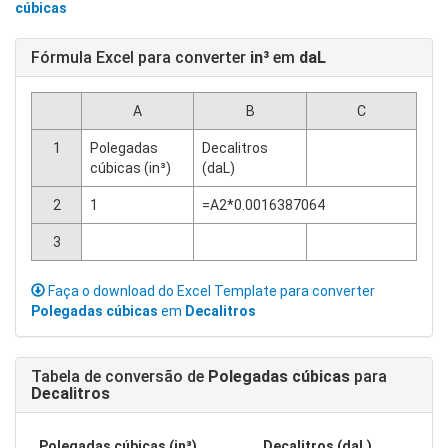
cúbicas
Fórmula Excel para converter
in³
em
daL
A
B
C
1
Polegadas
Decalitros
cúbicas (in³)
(daL)
2
1
=A2*0.0016387064
3
Faça o download do Excel Template para converter
Polegadas cúbicas
em
Decalitros
Tabela de conversão de
Polegadas cúbicas
para
Decalitros
Polegadas cúbicas (in³)
Decalitros (daL)