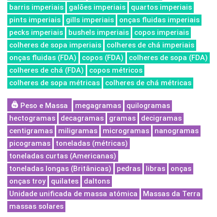
barris imperiais
galões imperiais
quartos imperiais
pints imperiais
gills imperiais
onças fluidas imperiais
pecks imperiais
bushels imperiais
copos imperiais
colheres de sopa imperiais
colheres de chá imperiais
onças fluidas (FDA)
copos (FDA)
colheres de sopa (FDA)
colheres de chá (FDA)
copos métricos
colheres de sopa métricas
colheres de chá métricas
Peso e Massa
megagramas
quilogramas
hectogramas
decagramas
gramas
decigramas
centigramas
miligramas
microgramas
nanogramas
picogramas
toneladas (métricas)
toneladas curtas (Americanas)
toneladas longas (Britânicas)
pedras
libras
onças
onças troy
quilates
daltons
Unidade unificada de massa atómica
Massas da Terra
massas solares