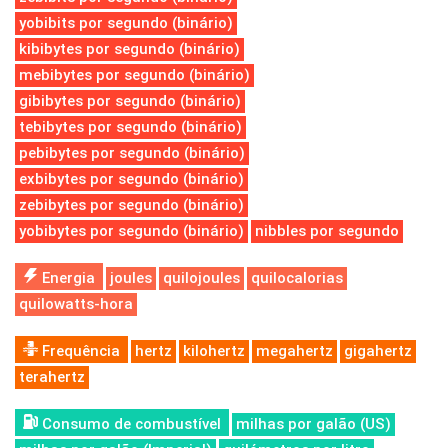
yobibits por segundo (binário)
kibibytes por segundo (binário)
mebibytes por segundo (binário)
gibibytes por segundo (binário)
tebibytes por segundo (binário)
pebibytes por segundo (binário)
exbibytes por segundo (binário)
zebibytes por segundo (binário)
yobibytes por segundo (binário)
nibbles por segundo
Energia
joules
quilojoules
quilocalorias
quilowatts-hora
Frequência
hertz
kilohertz
megahertz
gigahertz
terahertz
Consumo de combustível
milhas por galão (US)