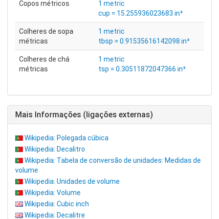
Copos métricos
1 metric
cup = 15.255936023683 in³
Colheres de sopa
1 metric
métricas
tbsp = 0.91535616142098 in³
Colheres de chá
1 metric
métricas
tsp = 0.30511872047366 in³
Mais Informações (ligações externas)
Wikipedia: Polegada cúbica
Wikipedia: Decalitro
Wikipedia: Tabela de conversão de unidades: Medidas de
volume
Wikipedia: Unidades de volume
Wikipedia: Volume
Wikipedia: Cubic inch
Wikipedia: Decalitre