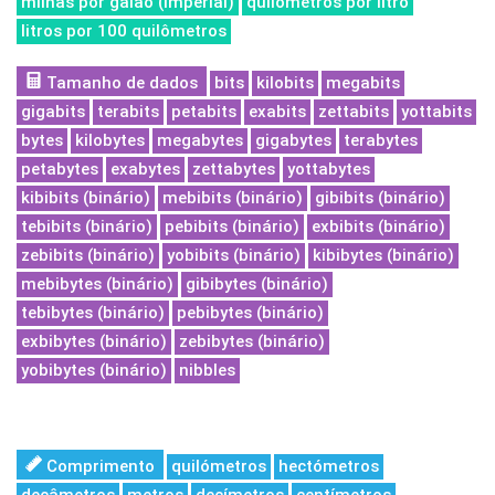
milhas por galão (Imperial)
quilómetros por litro
litros por 100 quilômetros
Tamanho de dados
bits
kilobits
megabits
gigabits
terabits
petabits
exabits
zettabits
yottabits
bytes
kilobytes
megabytes
gigabytes
terabytes
petabytes
exabytes
zettabytes
yottabytes
kibibits (binário)
mebibits (binário)
gibibits (binário)
tebibits (binário)
pebibits (binário)
exbibits (binário)
zebibits (binário)
yobibits (binário)
kibibytes (binário)
mebibytes (binário)
gibibytes (binário)
tebibytes (binário)
pebibytes (binário)
exbibytes (binário)
zebibytes (binário)
yobibytes (binário)
nibbles
Comprimento
quilómetros
hectómetros