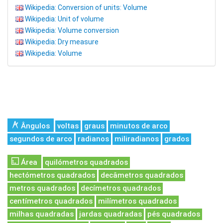
Wikipedia: Conversion of units: Volume
Wikipedia: Unit of volume
Wikipedia: Volume conversion
Wikipedia: Dry measure
Wikipedia: Volume
Ângulos
voltas
graus
minutos de arco
segundos de arco
radianos
miliradianos
grados
Área
quilómetros quadrados
hectómetros quadrados
decâmetros quadrados
metros quadrados
decímetros quadrados
centímetros quadrados
milímetros quadrados
milhas quadradas
jardas quadradas
pés quadrados