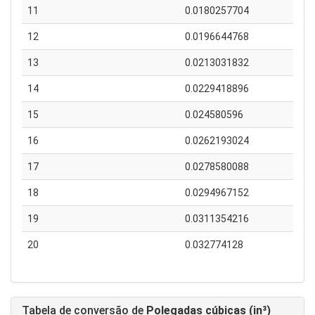
11
0.0180257704
12
0.0196644768
13
0.0213031832
14
0.0229418896
15
0.024580596
16
0.0262193024
17
0.0278580088
18
0.0294967152
19
0.0311354216
20
0.032774128
Tabela de conversão de
Polegadas cúbicas (in³)