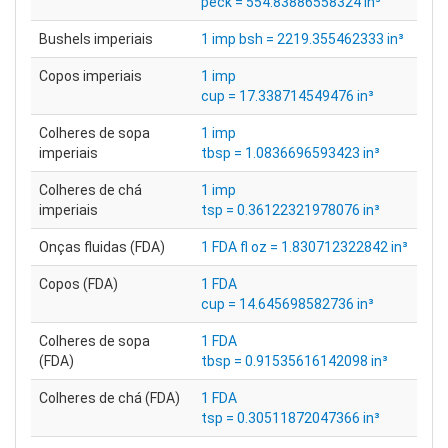
peck = 554.83886558324 in³
Bushels imperiais
1 imp bsh = 2219.355462333 in³
Copos imperiais
1 imp
cup = 17.338714549476 in³
Colheres de sopa
1 imp
imperiais
tbsp = 1.0836696593423 in³
Colheres de chá
1 imp
imperiais
tsp = 0.36122321978076 in³
Onças fluidas (FDA)
1 FDA fl oz = 1.830712322842 in³
Copos (FDA)
1 FDA
cup = 14.645698582736 in³
Colheres de sopa
1 FDA
(FDA)
tbsp = 0.91535616142098 in³
Colheres de chá (FDA)
1 FDA
tsp = 0.30511872047366 in³