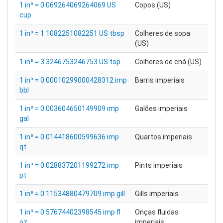
1 in³ = 0.069264069264069 US
Copos (US)
cup
1 in³ = 1.1082251082251 US tbsp
Colheres de sopa
(US)
1 in³ = 3.3246753246753 US tsp
Colheres de chá (US)
1 in³ = 0.00010299000428312 imp
Barris imperiais
bbl
1 in³ = 0.003604650149909 imp
Galões imperiais
gal
1 in³ = 0.014418600599636 imp
Quartos imperiais
qt
1 in³ = 0.028837201199272 imp
Pints imperiais
pt
1 in³ = 0.11534880479709 imp gill
Gills imperiais
1 in³ = 0.57674402398545 imp fl
Onças fluidas
oz
imperiais