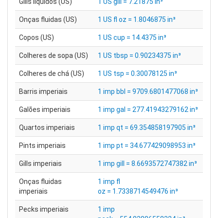
Gills líquidos (US)
1 US gill = 7.21875 in³
Onças fluidas (US)
1 US fl oz = 1.8046875 in³
Copos (US)
1 US cup = 14.4375 in³
Colheres de sopa (US)
1 US tbsp = 0.90234375 in³
Colheres de chá (US)
1 US tsp = 0.30078125 in³
Barris imperiais
1 imp bbl = 9709.6801477068 in³
Galões imperiais
1 imp gal = 277.41943279162 in³
Quartos imperiais
1 imp qt = 69.354858197905 in³
Pints imperiais
1 imp pt = 34.677429098953 in³
Gills imperiais
1 imp gill = 8.6693572747382 in³
Onças fluidas
1 imp fl
imperiais
oz = 1.7338714549476 in³
Pecks imperiais
1 imp