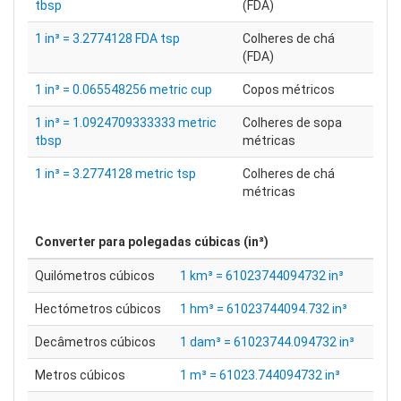
tbsp
(FDA)
1 in³ = 3.2774128 FDA tsp
Colheres de chá
(FDA)
1 in³ = 0.065548256 metric cup
Copos métricos
1 in³ = 1.0924709333333 metric
Colheres de sopa
tbsp
métricas
1 in³ = 3.2774128 metric tsp
Colheres de chá
métricas
Converter para
polegadas cúbicas (in³)
Quilómetros cúbicos
1 km³ = 61023744094732 in³
Hectómetros cúbicos
1 hm³ = 61023744094.732 in³
Decâmetros cúbicos
1 dam³ = 61023744.094732 in³
Metros cúbicos
1 m³ = 61023.744094732 in³