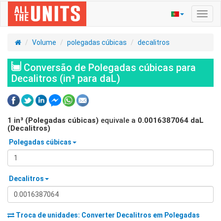
Ativa
nave
Volume
polegadas cúbicas
decalitros
Conversão de Polegadas cúbicas para
Decalitros (in³ para daL)
1
in³ (Polegadas cúbicas)
equivale a
0.0016387064
daL
(Decalitros)
Polegadas cúbicas
Decalitros
Troca de unidades: Converter
Decalitros
em
Polegadas