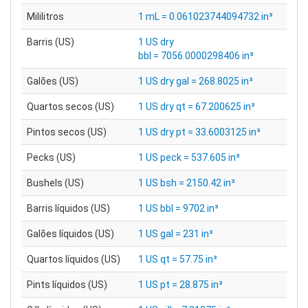
Mililitros
1 mL = 0.061023744094732 in³
Barris (US)
1 US dry
bbl = 7056.0000298406 in³
Galões (US)
1 US dry gal = 268.8025 in³
Quartos secos (US)
1 US dry qt = 67.200625 in³
Pintos secos (US)
1 US dry pt = 33.6003125 in³
Pecks (US)
1 US peck = 537.605 in³
Bushels (US)
1 US bsh = 2150.42 in³
Barris líquidos (US)
1 US bbl = 9702 in³
Galões líquidos (US)
1 US gal = 231 in³
Quartos líquidos (US)
1 US qt = 57.75 in³
Pints líquidos (US)
1 US pt = 28.875 in³