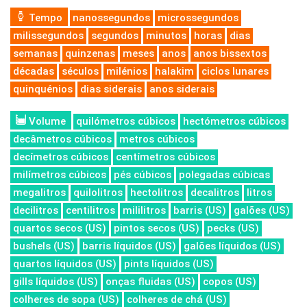
Tempo
nanossegundos
microssegundos
milissegundos
segundos
minutos
horas
dias
semanas
quinzenas
meses
anos
anos bissextos
décadas
séculos
milénios
halakim
ciclos lunares
quinquénios
dias siderais
anos siderais
Volume
quilómetros cúbicos
hectómetros cúbicos
decâmetros cúbicos
metros cúbicos
decímetros cúbicos
centímetros cúbicos
milímetros cúbicos
pés cúbicos
polegadas cúbicas
megalitros
quilolitros
hectolitros
decalitros
litros
decilitros
centilitros
mililitros
barris (US)
galões (US)
quartos secos (US)
pintos secos (US)
pecks (US)
bushels (US)
barris líquidos (US)
galões líquidos (US)
quartos líquidos (US)
pints líquidos (US)
gills líquidos (US)
onças fluidas (US)
copos (US)
colheres de sopa (US)
colheres de chá (US)