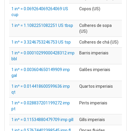
1 in³ = 0.069264069264069 US
Copos (US)
cup
1 in³ = 1.1082251082251 US tbsp
Colheres de sopa
(US)
1 in³ = 3.3246753246753 US tsp
Colheres de chá (US)
1 in³ = 0.00010299000428312 imp
Barris imperiais
bbl
1 in³ = 0.003604650149909 imp
Galões imperiais
gal
1 in³ = 0.014418600599636 imp
Quartos imperiais
qt
1 in³ = 0.028837201199272 imp
Pints imperiais
pt
1 in³ = 0.11534880479709 imp gill
Gills imperiais
1 in³ = 0.57674402398545 imp fl
Onças fluidas