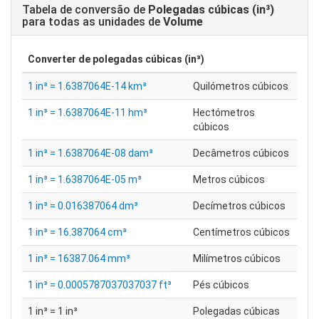
Tabela de conversão de
Polegadas cúbicas (in³)
para todas as unidades de
Volume
Converter de
polegadas cúbicas (in³)
1 in³ = 1.6387064E-14 km³
Quilómetros cúbicos
1 in³ = 1.6387064E-11 hm³
Hectómetros
cúbicos
1 in³ = 1.6387064E-08 dam³
Decâmetros cúbicos
1 in³ = 1.6387064E-05 m³
Metros cúbicos
1 in³ = 0.016387064 dm³
Decímetros cúbicos
1 in³ = 16.387064 cm³
Centímetros cúbicos
1 in³ = 16387.064 mm³
Milímetros cúbicos
1 in³ = 0.0005787037037037 ft³
Pés cúbicos
1 in³ = 1 in³
Polegadas cúbicas