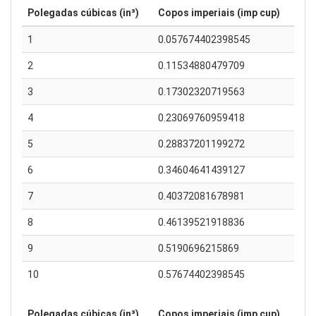
Polegadas cúbicas (in³)
Copos imperiais (imp cup)
1
0.057674402398545
2
0.11534880479709
3
0.17302320719563
4
0.23069760959418
5
0.28837201199272
6
0.34604641439127
7
0.40372081678981
8
0.46139521918836
9
0.5190696215869
10
0.57674402398545
Polegadas cúbicas (in³)
Copos imperiais (imp cup)