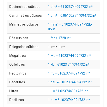
Decímetros cúbicos
1 dm³ = 61.023744094732 in³
Centímetros cúbicos
1 cm³ = 0.061023744094732 in³
Milímetros cúbicos
1 mm³ = 6.1023744094732E-
05 in³
Pés cúbicos
1 ft³ = 1728 in³
Polegadas cúbicas
1 in³ = 1 in³
Megalitros
1 ML = 61023744.094732 in³
Quilolitros
1 kL = 61023.744094732 in³
Hectolitros
1 hL = 6102.3744094732 in³
Decalitros
1 daL = 610.23744094732 in³
Litros
1 L = 61.023744094732 in³
Decilitros
1 dL = 6.1023744094732 in³