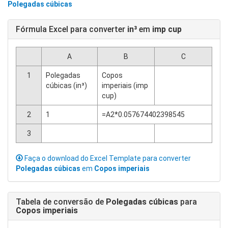
Polegadas cúbicas
Fórmula Excel para converter
in³
em
imp cup
A
B
C
1
Polegadas
Copos
cúbicas (in³)
imperiais (imp
cup)
2
1
=A2*0.057674402398545
3
Faça o download do Excel Template para converter
Polegadas cúbicas
em
Copos imperiais
Tabela de conversão de
Polegadas cúbicas
para
Copos imperiais