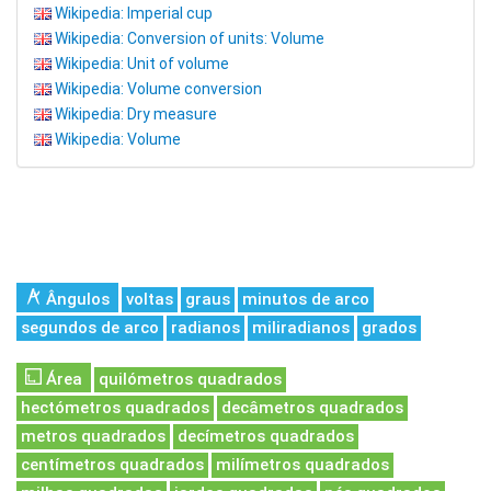
Wikipedia: Imperial cup
Wikipedia: Conversion of units: Volume
Wikipedia: Unit of volume
Wikipedia: Volume conversion
Wikipedia: Dry measure
Wikipedia: Volume
Ângulos
voltas
graus
minutos de arco
segundos de arco
radianos
miliradianos
grados
Área
quilómetros quadrados
hectómetros quadrados
decâmetros quadrados
metros quadrados
decímetros quadrados
centímetros quadrados
milímetros quadrados