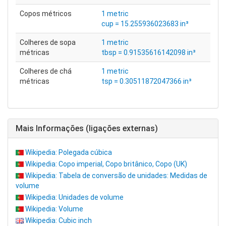
Copos métricos
1 metric
cup = 15.255936023683 in³
Colheres de sopa
1 metric
métricas
tbsp = 0.91535616142098 in³
Colheres de chá
1 metric
métricas
tsp = 0.30511872047366 in³
Mais Informações (ligações externas)
Wikipedia: Polegada cúbica
Wikipedia: Copo imperial, Copo britânico, Copo (UK)
Wikipedia: Tabela de conversão de unidades: Medidas de
volume
Wikipedia: Unidades de volume
Wikipedia: Volume
Wikipedia: Cubic inch