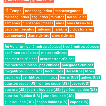
Tempo
nanossegundos
microssegundos
milissegundos
segundos
minutos
horas
dias
semanas
quinzenas
meses
anos
anos bissextos
décadas
séculos
milénios
halakim
ciclos lunares
quinquénios
dias siderais
anos siderais
Volume
quilómetros cúbicos
hectómetros cúbicos
decâmetros cúbicos
metros cúbicos
decímetros cúbicos
centímetros cúbicos
milímetros cúbicos
pés cúbicos
polegadas cúbicas
megalitros
quilolitros
hectolitros
decalitros
litros
decilitros
centilitros
mililitros
barris (US)
galões (US)
quartos secos (US)
pintos secos (US)
pecks (US)
bushels (US)
barris líquidos (US)
galões líquidos (US)
quartos líquidos (US)
pints líquidos (US)
gills líquidos (US)
onças fluidas (US)
copos (US)