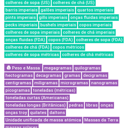
colheres de sopa (US)
colheres de chá (US)
barris imperiais
galões imperiais
quartos imperiais
pints imperiais
gills imperiais
onças fluidas imperiais
pecks imperiais
bushels imperiais
copos imperiais
colheres de sopa imperiais
colheres de chá imperiais
onças fluidas (FDA)
copos (FDA)
colheres de sopa (FDA)
colheres de chá (FDA)
copos métricos
colheres de sopa métricas
colheres de chá métricas
Peso e Massa
megagramas
quilogramas
hectogramas
decagramas
gramas
decigramas
centigramas
miligramas
microgramas
nanogramas
picogramas
toneladas (métricas)
toneladas curtas (Americanas)
toneladas longas (Britânicas)
pedras
libras
onças
onças troy
quilates
daltons
Unidade unificada de massa atómica
Massas da Terra
massas solares