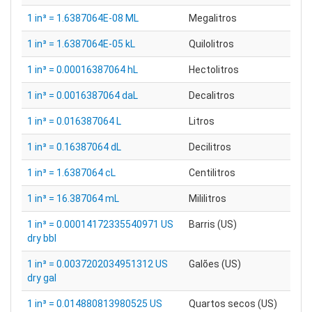
1 in³ = 1.6387064E-08 ML
Megalitros
1 in³ = 1.6387064E-05 kL
Quilolitros
1 in³ = 0.00016387064 hL
Hectolitros
1 in³ = 0.0016387064 daL
Decalitros
1 in³ = 0.016387064 L
Litros
1 in³ = 0.16387064 dL
Decilitros
1 in³ = 1.6387064 cL
Centilitros
1 in³ = 16.387064 mL
Mililitros
1 in³ = 0.00014172335540971 US
Barris (US)
dry bbl
1 in³ = 0.0037202034951312 US
Galões (US)
dry gal
1 in³ = 0.014880813980525 US
Quartos secos (US)