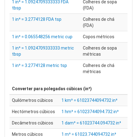
1 in³ = 1.0924709333333 FDA
Colheres de sopa
tbsp
(FDA)
1 in³ = 3.2774128 FDA tsp
Colheres de chá
(FDA)
1 in³ = 0.065548256 metric cup
Copos métricos
1 in³ = 1.0924709333333 metric
Colheres de sopa
tbsp
métricas
1 in³ = 3.2774128 metric tsp
Colheres de chá
métricas
Converter para
polegadas cúbicas (in³)
Quilómetros cúbicos
1 km³ = 61023744094732 in³
Hectómetros cúbicos
1 hm³ = 61023744094.732 in³
Decâmetros cúbicos
1 dam³ = 61023744.094732 in³
Metros cúbicos
1 m³ = 61023.744094732 in³