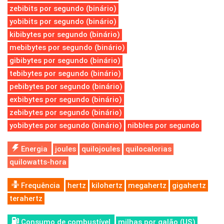
zebibits por segundo (binário)
yobibits por segundo (binário)
kibibytes por segundo (binário)
mebibytes por segundo (binário)
gibibytes por segundo (binário)
tebibytes por segundo (binário)
pebibytes por segundo (binário)
exbibytes por segundo (binário)
zebibytes por segundo (binário)
yobibytes por segundo (binário)
nibbles por segundo
Energia
joules
quilojoules
quilocalorias
quilowatts-hora
Frequência
hertz
kilohertz
megahertz
gigahertz
terahertz
Consumo de combustível
milhas por galão (US)