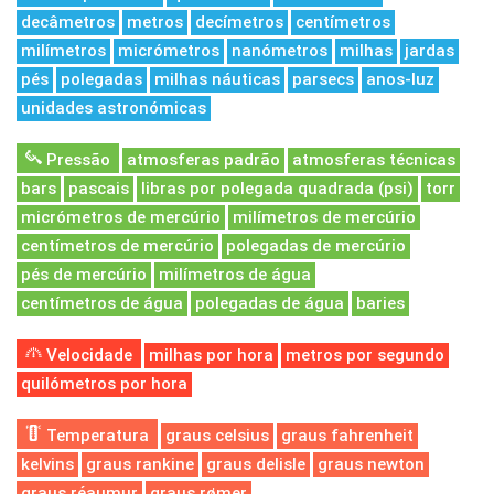
decâmetros
metros
decímetros
centímetros
milímetros
micrómetros
nanómetros
milhas
jardas
pés
polegadas
milhas náuticas
parsecs
anos-luz
unidades astronómicas
Pressão
atmosferas padrão
atmosferas técnicas
bars
pascais
libras por polegada quadrada (psi)
torr
micrómetros de mercúrio
milímetros de mercúrio
centímetros de mercúrio
polegadas de mercúrio
pés de mercúrio
milímetros de água
centímetros de água
polegadas de água
baries
Velocidade
milhas por hora
metros por segundo
quilómetros por hora
Temperatura
graus celsius
graus fahrenheit
kelvins
graus rankine
graus delisle
graus newton
graus réaumur
graus rømer