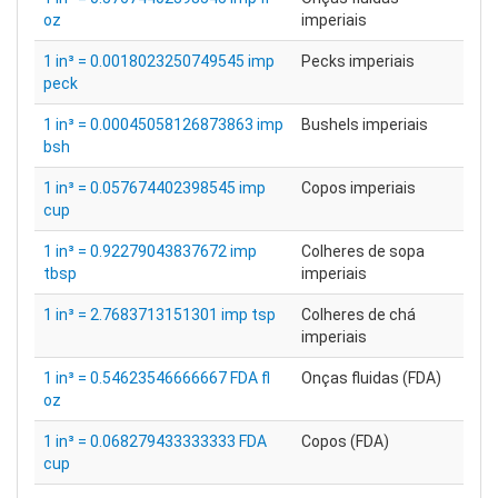
oz
imperiais
1 in³ = 0.0018023250749545 imp
Pecks imperiais
peck
1 in³ = 0.00045058126873863 imp
Bushels imperiais
bsh
1 in³ = 0.057674402398545 imp
Copos imperiais
cup
1 in³ = 0.92279043837672 imp
Colheres de sopa
tbsp
imperiais
1 in³ = 2.7683713151301 imp tsp
Colheres de chá
imperiais
1 in³ = 0.54623546666667 FDA fl
Onças fluidas (FDA)
oz
1 in³ = 0.068279433333333 FDA
Copos (FDA)
cup