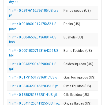
dry qt
1 in³ = 0.02976162796105 US dry
Pintos secos (US)
pt
1 in³ = 0.0018601017475656 US
Pecks (US)
peck
1 in³ = 0.0004650254368914 US
Bushels (US)
bsh
1 in³ = 0.00010307153164296 US
Barris líquidos (US)
bbl
1 in³ = 0.0043290043290043 US
Galões líquidos (US)
gal
1 in³ = 0.017316017316017 US qt
Quartos líquidos (US)
1 in³ = 0.034632034632035 US pt
Pints líquidos (US)
1 in³ = 0.13852813852814 US gill
Gills líquidos (US)
1 in³ = 0.55411255411255 US fl oz
Onças fluidas (US)