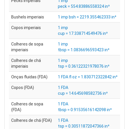
Pecks imperiais
1 imp
peck = 554.83886558324 in³
Bushels imperiais
1 imp bsh = 2219.355462333 in³
Copos imperiais
1 imp
cup = 17.338714549476 in³
Colheres de sopa
1 imp
imperiais
tbsp = 1.0836696593423 in³
Colheres de chá
1 imp
imperiais
tsp = 0.36122321978076 in³
Onças fluidas (FDA)
1 FDA fl oz = 1.830712322842 in³
Copos (FDA)
1 FDA
cup = 14.645698582736 in³
Colheres de sopa
1 FDA
(FDA)
tbsp = 0.91535616142098 in³
Colheres de chá (FDA)
1 FDA
tsp = 0.30511872047366 in³