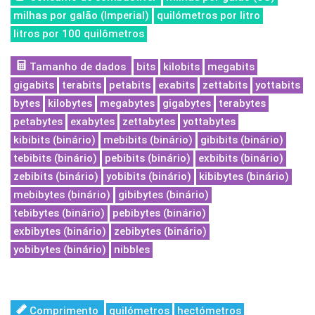
milhas por galão (Imperial)
quilómetros por litro
litros por 100 quilômetros
Tamanho de dados
bits
kilobits
megabits
gigabits
terabits
petabits
exabits
zettabits
yottabits
bytes
kilobytes
megabytes
gigabytes
terabytes
petabytes
exabytes
zettabytes
yottabytes
kibibits (binário)
mebibits (binário)
gibibits (binário)
tebibits (binário)
pebibits (binário)
exbibits (binário)
zebibits (binário)
yobibits (binário)
kibibytes (binário)
mebibytes (binário)
gibibytes (binário)
tebibytes (binário)
pebibytes (binário)
exbibytes (binário)
zebibytes (binário)
yobibytes (binário)
nibbles
Comprimento
quilómetros
hectómetros