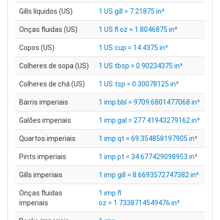
Gills líquidos (US)
1 US gill = 7.21875 in³
Onças fluidas (US)
1 US fl oz = 1.8046875 in³
Copos (US)
1 US cup = 14.4375 in³
Colheres de sopa (US)
1 US tbsp = 0.90234375 in³
Colheres de chá (US)
1 US tsp = 0.30078125 in³
Barris imperiais
1 imp bbl = 9709.6801477068 in³
Galões imperiais
1 imp gal = 277.41943279162 in³
Quartos imperiais
1 imp qt = 69.354858197905 in³
Pints imperiais
1 imp pt = 34.677429098953 in³
Gills imperiais
1 imp gill = 8.6693572747382 in³
Onças fluidas
1 imp fl
imperiais
oz = 1.7338714549476 in³