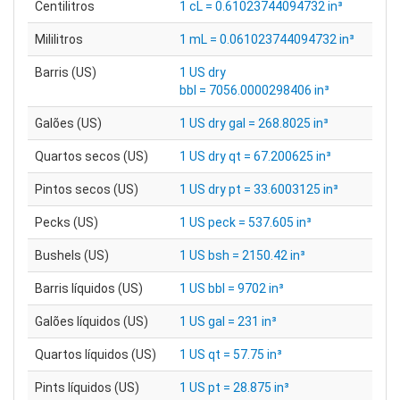
Centilitros
1 cL = 0.61023744094732 in³
Mililitros
1 mL = 0.061023744094732 in³
Barris (US)
1 US dry
bbl = 7056.0000298406 in³
Galões (US)
1 US dry gal = 268.8025 in³
Quartos secos (US)
1 US dry qt = 67.200625 in³
Pintos secos (US)
1 US dry pt = 33.6003125 in³
Pecks (US)
1 US peck = 537.605 in³
Bushels (US)
1 US bsh = 2150.42 in³
Barris líquidos (US)
1 US bbl = 9702 in³
Galões líquidos (US)
1 US gal = 231 in³
Quartos líquidos (US)
1 US qt = 57.75 in³
Pints líquidos (US)
1 US pt = 28.875 in³