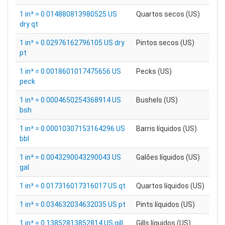
1 in³ = 0.014880813980525 US
Quartos secos (US)
dry qt
1 in³ = 0.02976162796105 US dry
Pintos secos (US)
pt
1 in³ = 0.0018601017475656 US
Pecks (US)
peck
1 in³ = 0.0004650254368914 US
Bushels (US)
bsh
1 in³ = 0.00010307153164296 US
Barris líquidos (US)
bbl
1 in³ = 0.0043290043290043 US
Galões líquidos (US)
gal
1 in³ = 0.017316017316017 US qt
Quartos líquidos (US)
1 in³ = 0.034632034632035 US pt
Pints líquidos (US)
1 in³ = 0.13852813852814 US gill
Gills líquidos (US)