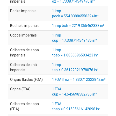
imperiais
oz = 1.7338714549476 in³
Pecks imperiais
1 imp
peck = 554.83886558324 in³
Bushels imperiais
1 imp bsh = 2219.355462333 in³
Copos imperiais
1 imp
cup = 17.338714549476 in³
Colheres de sopa
1 imp
imperiais
tbsp = 1.0836696593423 in³
Colheres de chá
1 imp
imperiais
tsp = 0.36122321978076 in³
Onças fluidas (FDA)
1 FDA fl oz = 1.830712322842 in³
Copos (FDA)
1 FDA
cup = 14.645698582736 in³
Colheres de sopa
1 FDA
(FDA)
tbsp = 0.91535616142098 in³