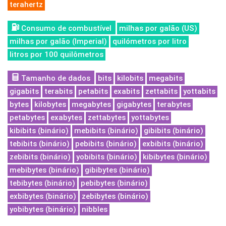
terahertz
Consumo de combustível
milhas por galão (US)
milhas por galão (Imperial)
quilómetros por litro
litros por 100 quilômetros
Tamanho de dados
bits
kilobits
megabits
gigabits
terabits
petabits
exabits
zettabits
yottabits
bytes
kilobytes
megabytes
gigabytes
terabytes
petabytes
exabytes
zettabytes
yottabytes
kibibits (binário)
mebibits (binário)
gibibits (binário)
tebibits (binário)
pebibits (binário)
exbibits (binário)
zebibits (binário)
yobibits (binário)
kibibytes (binário)
mebibytes (binário)
gibibytes (binário)
tebibytes (binário)
pebibytes (binário)
exbibytes (binário)
zebibytes (binário)
yobibytes (binário)
nibbles