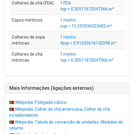
Colheres de chá (FDA)
1 FDA
tsp = 0.30511872047366 in³
Copos métricos
1 metric
cup = 15.255936023683 in³
Colheres de sopa
1 metric
métricas
tbsp = 0.91535616142098 in³
Colheres de chá
1 metric
métricas
tsp = 0.30511872047366 in³
Mais Informações (ligações externas)
Wikipedia: Polegada cúbica
Wikipedia: Colher de chá americana, Colher de chá
estadunidense
Wikipedia: Tabela de conversão de unidades: Medidas de
volume