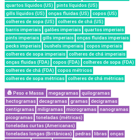
quartos líquidos (US)
pints líquidos (US)
gills líquidos (US)
onças fluidas (US)
copos (US)
colheres de sopa (US)
colheres de chá (US)
barris imperiais
galões imperiais
quartos imperiais
pints imperiais
gills imperiais
onças fluidas imperiais
pecks imperiais
bushels imperiais
copos imperiais
colheres de sopa imperiais
colheres de chá imperiais
onças fluidas (FDA)
copos (FDA)
colheres de sopa (FDA)
colheres de chá (FDA)
copos métricos
colheres de sopa métricas
colheres de chá métricas
Peso e Massa
megagramas
quilogramas
hectogramas
decagramas
gramas
decigramas
centigramas
miligramas
microgramas
nanogramas
picogramas
toneladas (métricas)
toneladas curtas (Americanas)
toneladas longas (Britânicas)
pedras
libras
onças