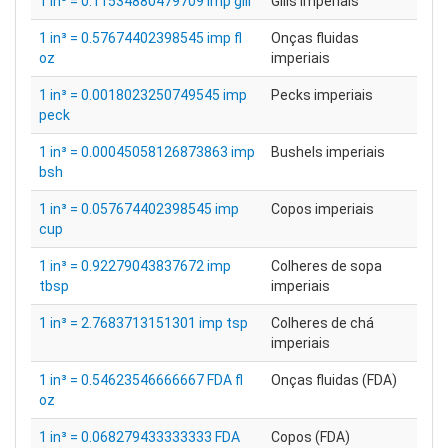
1 in³ = 0.11534880479709 imp gill
Gills imperiais
1 in³ = 0.57674402398545 imp fl
Onças fluidas
oz
imperiais
1 in³ = 0.0018023250749545 imp
Pecks imperiais
peck
1 in³ = 0.00045058126873863 imp
Bushels imperiais
bsh
1 in³ = 0.057674402398545 imp
Copos imperiais
cup
1 in³ = 0.92279043837672 imp
Colheres de sopa
tbsp
imperiais
1 in³ = 2.7683713151301 imp tsp
Colheres de chá
imperiais
1 in³ = 0.54623546666667 FDA fl
Onças fluidas (FDA)
oz
1 in³ = 0.068279433333333 FDA
Copos (FDA)