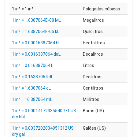
1 in³ = 1 in³
Polegadas cúbicas
1 in³ = 1.6387064E-08 ML
Megalitros
1 in³ = 1.6387064E-05 kL
Quilolitros
1 in³ = 0.00016387064 hL
Hectolitros
1 in³ = 0.0016387064 daL
Decalitros
1 in³ = 0.016387064 L
Litros
1 in³ = 0.16387064 dL
Decilitros
1 in³ = 1.6387064 cL
Centilitros
1 in³ = 16.387064 mL
Mililitros
1 in³ = 0.00014172335540971 US
Barris (US)
dry bbl
1 in³ = 0.0037202034951312 US
Galões (US)
dry gal