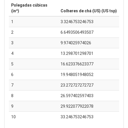
Polegadas cúbicas
(in³)
Colheres de chá (US) (US tsp)
1
3.3246753246753
2
6.6493506493507
3
9.974025974026
4
13.298701298701
5
16.623376623377
6
19.948051948052
7
23.272727272727
8
26.597402597403
9
29.922077922078
10
33.246753246753