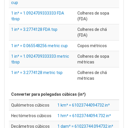
cup
1 in³ = 1.0924709333333 FDA
Colheres de sopa
tbsp
(FDA)
1 in³ = 3.2774128 FDA tsp
Colheres de chá
(FDA)
1 in³ = 0.065548256 metric cup
Copos métricos
1 in³ = 1.0924709333333 metric
Colheres de sopa
tbsp
métricas
1 in³ = 3.2774128 metric tsp
Colheres de chá
métricas
Converter para
polegadas cúbicas (in³)
Quilómetros cúbicos
1 km³ = 61023744094732 in³
Hectómetros cúbicos
1 hm³ = 61023744094.732 in³
Decâmetros cúbicos
1 dam³ = 61023744.094732 in³