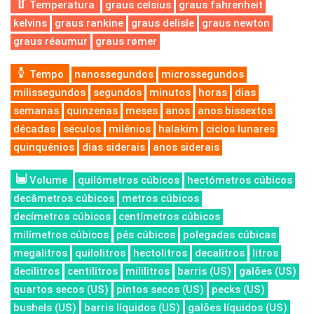
Temperatura
graus celsius
graus fahrenheit
kelvins
graus rankine
graus delisle
graus newton
graus réaumur
graus rømer
Tempo
nanossegundos
microssegundos
milissegundos
segundos
minutos
horas
dias
semanas
quinzenas
meses
anos
anos bissextos
décadas
séculos
milénios
halakim
ciclos lunares
quinquénios
dias siderais
anos siderais
Volume
quilómetros cúbicos
hectómetros cúbicos
decâmetros cúbicos
metros cúbicos
decímetros cúbicos
centímetros cúbicos
milímetros cúbicos
pés cúbicos
polegadas cúbicas
megalitros
quilolitros
hectolitros
decalitros
litros
decilitros
centilitros
mililitros
barris (US)
galões (US)
quartos secos (US)
pintos secos (US)
pecks (US)
bushels (US)
barris líquidos (US)
galões líquidos (US)