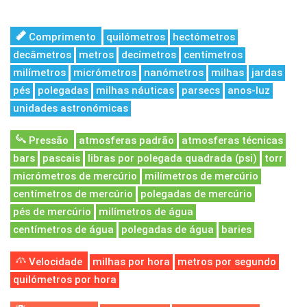
Comprimento
quilómetros
hectómetros
decâmetros
metros
decímetros
centímetros
milímetros
micrómetros
nanómetros
milhas
jardas
pés
polegadas
milhas náuticas
parsecs
anos-luz
unidades astronómicas
Pressão
atmosferas padrão
atmosferas técnicas
bars
pascais
libras por polegada quadrada (psi)
torr
micrómetros de mercúrio
milímetros de mercúrio
centímetros de mercúrio
polegadas de mercúrio
pés de mercúrio
milímetros de água
centímetros de água
polegadas de água
baries
Velocidade
milhas por hora
metros por segundo
quilómetros por hora