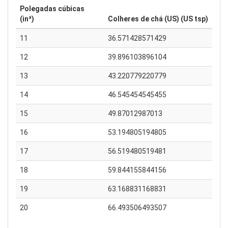
Polegadas cúbicas
(in³)
Colheres de chá (US) (US tsp)
11
36.571428571429
12
39.896103896104
13
43.220779220779
14
46.545454545455
15
49.87012987013
16
53.194805194805
17
56.519480519481
18
59.844155844156
19
63.168831168831
20
66.493506493507