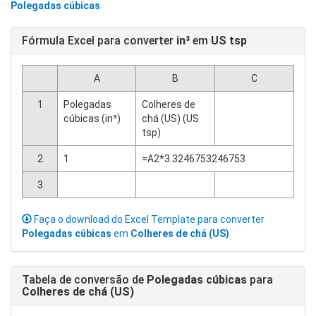
Polegadas cúbicas
Fórmula Excel para converter
in³
em
US tsp
A
B
C
1
Polegadas
Colheres de
cúbicas (in³)
chá (US) (US
tsp)
2
1
=A2*3.3246753246753
3
Faça o download do Excel Template para converter
Polegadas cúbicas
em
Colheres de chá (US)
Tabela de conversão de
Polegadas cúbicas
para
Colheres de chá (US)