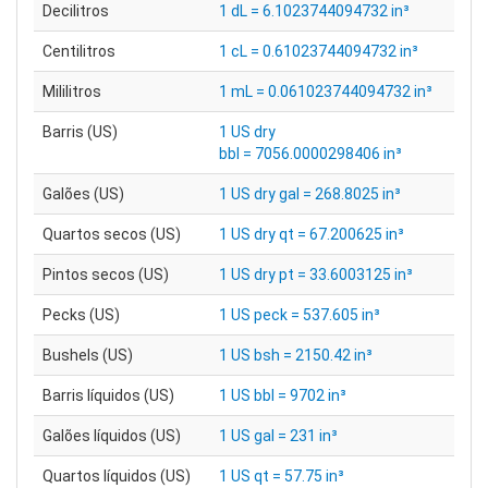
Decilitros
1 dL = 6.1023744094732 in³
Centilitros
1 cL = 0.61023744094732 in³
Mililitros
1 mL = 0.061023744094732 in³
Barris (US)
1 US dry
bbl = 7056.0000298406 in³
Galões (US)
1 US dry gal = 268.8025 in³
Quartos secos (US)
1 US dry qt = 67.200625 in³
Pintos secos (US)
1 US dry pt = 33.6003125 in³
Pecks (US)
1 US peck = 537.605 in³
Bushels (US)
1 US bsh = 2150.42 in³
Barris líquidos (US)
1 US bbl = 9702 in³
Galões líquidos (US)
1 US gal = 231 in³
Quartos líquidos (US)
1 US qt = 57.75 in³