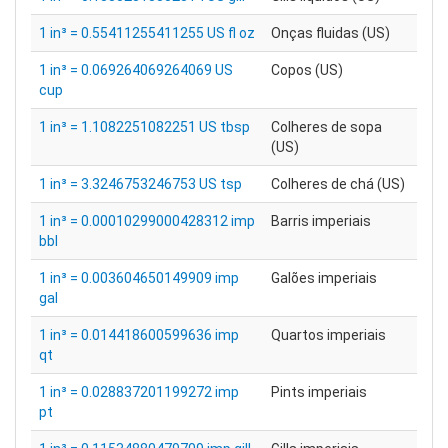
1 in³ = 0.55411255411255 US fl oz
Onças fluidas (US)
1 in³ = 0.069264069264069 US
Copos (US)
cup
1 in³ = 1.1082251082251 US tbsp
Colheres de sopa
(US)
1 in³ = 3.3246753246753 US tsp
Colheres de chá (US)
1 in³ = 0.00010299000428312 imp
Barris imperiais
bbl
1 in³ = 0.003604650149909 imp
Galões imperiais
gal
1 in³ = 0.014418600599636 imp
Quartos imperiais
qt
1 in³ = 0.028837201199272 imp
Pints imperiais
pt