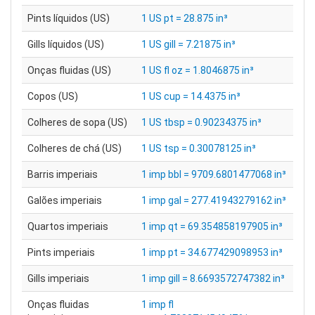
Pints líquidos (US)
1 US pt = 28.875 in³
Gills líquidos (US)
1 US gill = 7.21875 in³
Onças fluidas (US)
1 US fl oz = 1.8046875 in³
Copos (US)
1 US cup = 14.4375 in³
Colheres de sopa (US)
1 US tbsp = 0.90234375 in³
Colheres de chá (US)
1 US tsp = 0.30078125 in³
Barris imperiais
1 imp bbl = 9709.6801477068 in³
Galões imperiais
1 imp gal = 277.41943279162 in³
Quartos imperiais
1 imp qt = 69.354858197905 in³
Pints imperiais
1 imp pt = 34.677429098953 in³
Gills imperiais
1 imp gill = 8.6693572747382 in³
Onças fluidas
1 imp fl