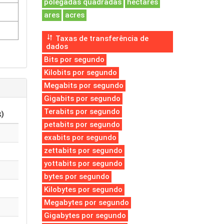
polegadas quadradas
hectares
ares
acres
Taxas de transferência de
dados
Bits por segundo
Kilobits por segundo
Megabits por segundo
Gigabits por segundo
Terabits por segundo
k)
petabits por segundo
exabits por segundo
zettabits por segundo
yottabits por segundo
bytes por segundo
Kilobytes por segundo
Megabytes por segundo
Gigabytes por segundo