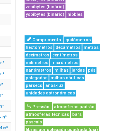
zebibytes (binário)
yobibytes (binário)
nibbles
Comprimento
quilómetros
hectómetros
decâmetros
metros
decímetros
centímetros
milímetros
micrómetros
in³
nanómetros
milhas
jardas
pés
in³
polegadas
milhas náuticas
n³
parsecs
anos-luz
unidades astronómicas
n³
n³
Pressão
atmosferas padrão
atmosferas técnicas
bars
 in³
pascais
 in³
libras por polegada quadrada (psi)