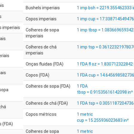
ais
Bushels imperiais
1 imp bsh = 2219.355462333 i
s
Copos imperiais
1 imp cup = 17.338714549476 
s imperiais
Colheres de sopa
1 imp tbsp = 1.0836696593423
imperiais
ais
Colheres de chá
1 imp tsp = 0.36122321978076
imperiais
riais
Onças fluidas (FDA)
1 FDA fl oz = 1.830712322842 
ais
Copos (FDA)
1 FDA cup = 14.645698582736
Colheres de sopa (FDA)
1 FDA
 sopa
tbsp = 0.91535616142098 in³
Colheres de chá (FDA)
1 FDA tsp = 0.30511872047366
chá
Copos métricos
1 metric
cup = 15.255936023683 in³
s (FDA)
Colheres de sopa
1 metric