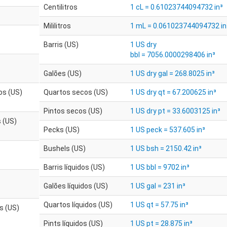
Centilitros
1 cL = 0.61023744094732 in³
Mililitros
1 mL = 0.061023744094732 in
Barris (US)
1 US dry
bbl = 7056.0000298406 in³
Galões (US)
1 US dry gal = 268.8025 in³
os (US)
Quartos secos (US)
1 US dry qt = 67.200625 in³
Pintos secos (US)
1 US dry pt = 33.6003125 in³
 (US)
Pecks (US)
1 US peck = 537.605 in³
Bushels (US)
1 US bsh = 2150.42 in³
Barris líquidos (US)
1 US bbl = 9702 in³
Galões líquidos (US)
1 US gal = 231 in³
Quartos líquidos (US)
1 US qt = 57.75 in³
os (US)
Pints líquidos (US)
1 US pt = 28.875 in³