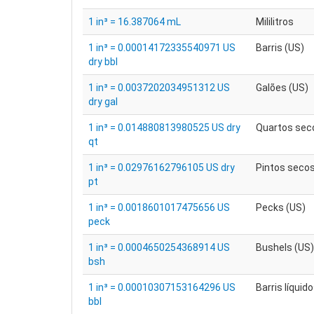
1 in³ = 16.387064 mL
Mililitros
1 in³ = 0.00014172335540971 US
Barris (US)
dry bbl
1 in³ = 0.0037202034951312 US
Galões (US)
dry gal
1 in³ = 0.014880813980525 US dry
Quartos sec
qt
1 in³ = 0.02976162796105 US dry
Pintos secos
pt
1 in³ = 0.0018601017475656 US
Pecks (US)
peck
1 in³ = 0.0004650254368914 US
Bushels (US)
bsh
1 in³ = 0.00010307153164296 US
Barris líquid
bbl