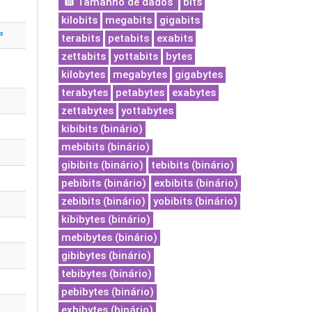
Tamanho de dados
bits
kilobits
megabits
gigabits
³
terabits
petabits
exabits
zettabits
yottabits
bytes
kilobytes
megabytes
gigabytes
terabytes
petabytes
exabytes
zettabytes
yottabytes
kibibits (binário)
mebibits (binário)
gibibits (binário)
tebibits (binário)
pebibits (binário)
exbibits (binário)
zebibits (binário)
yobibits (binário)
kibibytes (binário)
mebibytes (binário)
gibibytes (binário)
tebibytes (binário)
pebibytes (binário)
exbibytes (binário)