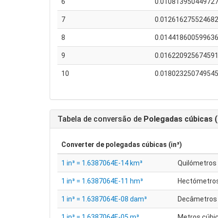
6
0.01081395044972
7
0.01261627552468
8
0.01441860059963
9
0.01622092567459
10
0.01802325074954
Tabela de conversão de
Polegadas cúbicas (
Converter de
polegadas cúbicas (in³)
1 in³ = 1.6387064E-14 km³
Quilómetros
1 in³ = 1.6387064E-11 hm³
Hectómetros
1 in³ = 1.6387064E-08 dam³
Decâmetros 
1 in³ = 1.6387064E-05 m³
Metros cúbi