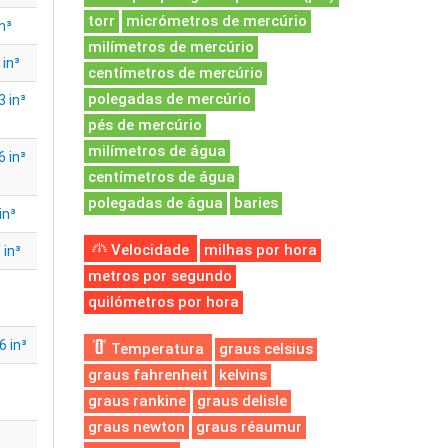
torr
micrómetros de mercúrio
n³
milímetros de mercúrio
in³
centímetros de mercúrio
polegadas de mercúrio
 in³
pés de mercúrio
milímetros de água
 in³
centímetros de água
polegadas de água
baries
in³
Velocidade
milhas por hora
 in³
metros por segundo
quilómetros por hora
 in³
Temperatura
graus celsius
graus fahrenheit
kelvins
graus rankine
graus delisle
graus newton
graus réaumur