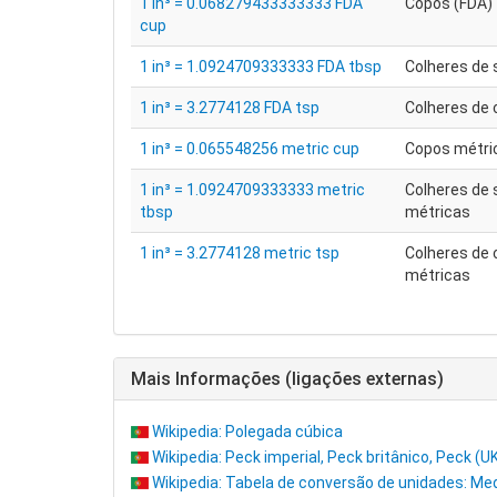
1 in³ = 0.068279433333333 FDA
Copos (FDA)
cup
1 in³ = 1.0924709333333 FDA tbsp
Colheres de 
1 in³ = 3.2774128 FDA tsp
Colheres de 
1 in³ = 0.065548256 metric cup
Copos métri
1 in³ = 1.0924709333333 metric
Colheres de
tbsp
métricas
1 in³ = 3.2774128 metric tsp
Colheres de 
métricas
Mais Informações (ligações externas)
Wikipedia: Polegada cúbica
Wikipedia: Peck imperial, Peck britânico, Peck (U
Wikipedia: Tabela de conversão de unidades: Me