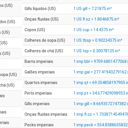
os (US)
Gills líquidos (US)
1 US gill = 7.21875 in³
Onças fluidas (US)
1 US fl oz = 1.8046875 in³
idos (US)
Copos (US)
1 US cup = 14.4375 in³
s (US)
Colheres de sopa (US)
1 US tbsp = 0.90234375 in³
 (US)
Colheres de chá (US)
1 US tsp = 0.30078125 in³
s (US)
Barris imperiais
1 imp bbl = 9709.6801477068 
Galões imperiais
1 imp gal = 277.41943279162 
sopa (US)
Quartos imperiais
1 imp qt = 69.354858197905 i
chá (US)
Pints imperiais
1 imp pt = 34.677429098953 i
ais
Gills imperiais
1 imp gill = 8.6693572747382 i
iais
Onças fluidas imperiais
1 imp fl oz = 1.7338714549476
riais
Pecks imperiais
1 imp peck = 554.83886558324