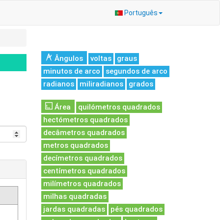
Português
Ângulos
voltas
graus
minutos de arco
segundos de arco
radianos
miliradianos
grados
Área
quilómetros quadrados
hectómetros quadrados
decâmetros quadrados
metros quadrados
decímetros quadrados
centímetros quadrados
milímetros quadrados
milhas quadradas
jardas quadradas
pés quadrados