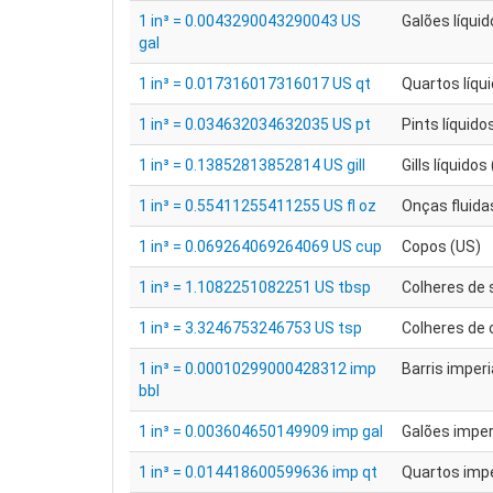
1 in³ = 0.0043290043290043 US
Galões líquid
gal
1 in³ = 0.017316017316017 US qt
Quartos líqu
1 in³ = 0.034632034632035 US pt
Pints líquido
1 in³ = 0.13852813852814 US gill
Gills líquidos
1 in³ = 0.55411255411255 US fl oz
Onças fluida
1 in³ = 0.069264069264069 US cup
Copos (US)
1 in³ = 1.1082251082251 US tbsp
Colheres de 
1 in³ = 3.3246753246753 US tsp
Colheres de 
1 in³ = 0.00010299000428312 imp
Barris imperi
bbl
1 in³ = 0.003604650149909 imp gal
Galões imper
1 in³ = 0.014418600599636 imp qt
Quartos impe