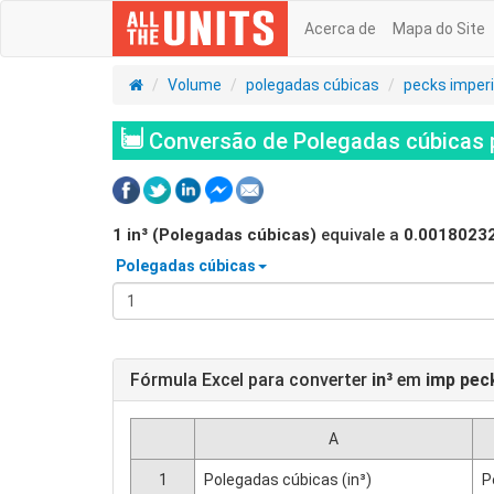
Acerca de
Mapa do Site
Volume
polegadas cúbicas
pecks imperi
Conversão de Polegadas cúbicas pa
1
in³ (Polegadas cúbicas)
equivale a
0.0018023
Polegadas cúbicas
Fórmula Excel para converter
in³
em
imp pec
A
1
Polegadas cúbicas (in³)
P