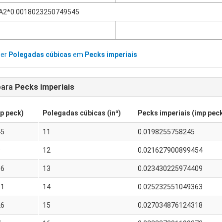
A2*0.0018023250749545
ter
Polegadas cúbicas
em
Pecks imperiais
ara
Pecks imperiais
mp peck)
Polegadas cúbicas (in³)
Pecks imperiais (imp pec
45
11
0.0198255758245
9
12
0.021627900899454
36
13
0.023430225974409
81
14
0.025232551049363
26
15
0.027034876124318