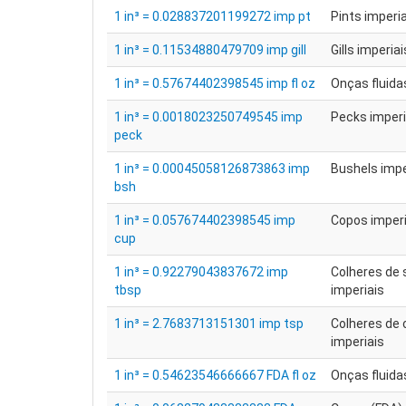
1 in³ = 0.028837201199272 imp pt
Pints imperi
1 in³ = 0.11534880479709 imp gill
Gills imperiai
1 in³ = 0.57674402398545 imp fl oz
Onças fluida
1 in³ = 0.0018023250749545 imp
Pecks imperi
peck
1 in³ = 0.00045058126873863 imp
Bushels impe
bsh
1 in³ = 0.057674402398545 imp
Copos imperi
cup
1 in³ = 0.92279043837672 imp
Colheres de
tbsp
imperiais
1 in³ = 2.7683713151301 imp tsp
Colheres de 
imperiais
1 in³ = 0.54623546666667 FDA fl oz
Onças fluida