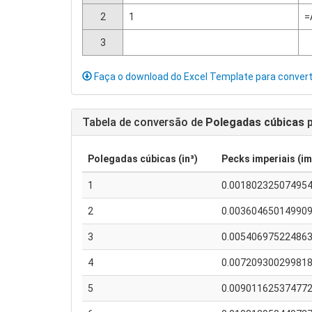
2
1
=
3
Faça o download do Excel Template para conver
Tabela de conversão de
Polegadas cúbicas
p
Polegadas cúbicas (in³)
Pecks imperiais (i
1
0.00180232507495
2
0.00360465014990
3
0.00540697522486
4
0.00720930029981
5
0.00901162537477