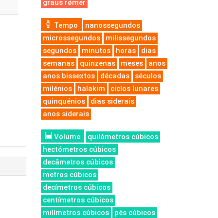
graus rømer
Tempo
nanossegundos
microssegundos
milissegundos
segundos
minutos
horas
dias
semanas
quinzenas
meses
anos
anos bissextos
décadas
séculos
milénios
halakim
ciclos lunares
quinquénios
dias siderais
anos siderais
Volume
quilómetros cúbicos
hectómetros cúbicos
decâmetros cúbicos
metros cúbicos
decímetros cúbicos
centímetros cúbicos
milímetros cúbicos
pés cúbicos