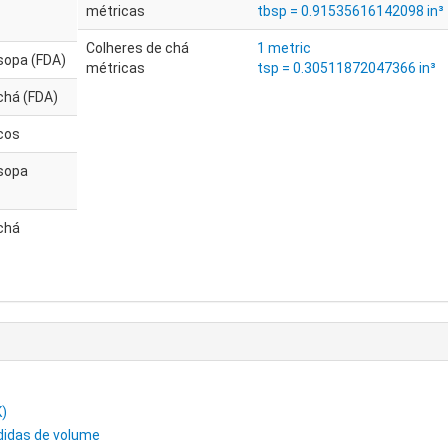
métricas
tbsp = 0.91535616142098 in³
Colheres de chá
1 metric
sopa (FDA)
métricas
tsp = 0.30511872047366 in³
chá (FDA)
cos
 sopa
chá
K)
didas de volume