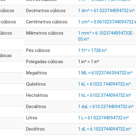
cúbicos
Decímetros cúbicos
1 dm³ = 61.023744094732 in³
 cúbicos
Centímetros cúbicos
1 cm³ = 0.061023744094732 i
úbicos
Milímetros cúbicos
1 mm³ = 6.1023744094732E-
05 in³
Pés cúbicos
1 ft³ = 1728 in³
úbicas
Polegadas cúbicas
1 in³ = 1 in³
Megalitros
1 ML = 61023744.094732 in³
Quilolitros
1 kL = 61023.744094732 in³
Hectolitros
1 hL = 6102.3744094732 in³
Decalitros
1 daL = 610.23744094732 in³
Litros
1 L = 61.023744094732 in³
Decilitros
1 dL = 6.1023744094732 in³