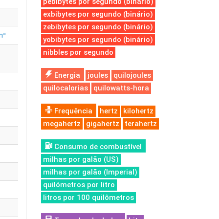
pebibytes por segundo (binário)
exbibytes por segundo (binário)
zebibytes por segundo (binário)
n³
yobibytes por segundo (binário)
nibbles por segundo
Energia
joules
quilojoules
quilocalorias
quilowatts-hora
Frequência
hertz
kilohertz
megahertz
gigahertz
terahertz
Consumo de combustível
milhas por galão (US)
milhas por galão (Imperial)
quilómetros por litro
litros por 100 quilômetros