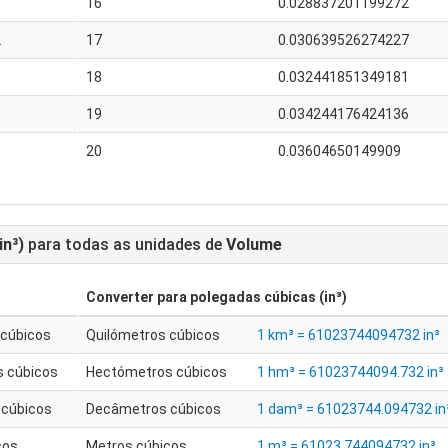
7
16
0.028837201199272
2
17
0.030639526274227
6
18
0.032441851349181
1
19
0.034244176424136
5
20
0.03604650149909
in³)
para todas as unidades de
Volume
Converter para
polegadas cúbicas (in³)
 cúbicos
Quilómetros cúbicos
1 km³ = 61023744094732 in³
 cúbicos
Hectómetros cúbicos
1 hm³ = 61023744094.732 in³
cúbicos
Decâmetros cúbicos
1 dam³ = 61023744.094732 in
cos
Metros cúbicos
1 m³ = 61023.744094732 in³