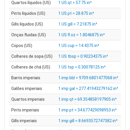
Quartos líquidos (US)
1 US qt = 57.75 in³
Pints líquidos (US)
1 US pt = 28.875 in³
Gills líquidos (US)
1 US gill = 7.21875 in³
Onças fluidas (US)
1 US fl oz = 1.8046875 in³
Copos (US)
1 US cup = 14.4375 in³
Colheres de sopa (US)
1 US tbsp = 0.90234375 in³
Colheres de chá (US)
1 US tsp = 0.30078125 in³
Barris imperiais
1 imp bbl = 9709.6801477068 in³
Galões imperiais
1 imp gal = 277.41943279162 in³
Quartos imperiais
1 imp qt = 69.354858197905 in³
Pints imperiais
1 imp pt = 34.677429098953 in³
Gills imperiais
1 imp gill = 8.6693572747382 in³