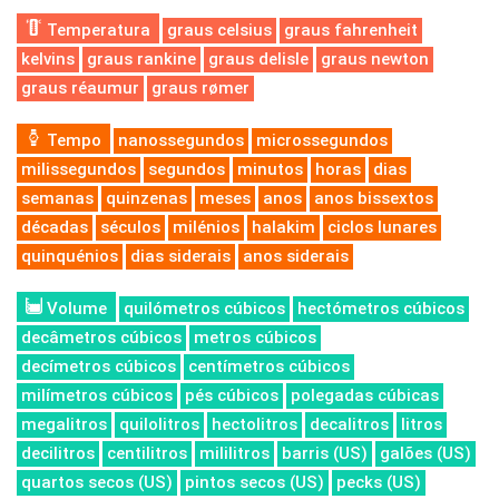
Temperatura
graus celsius
graus fahrenheit
kelvins
graus rankine
graus delisle
graus newton
graus réaumur
graus rømer
Tempo
nanossegundos
microssegundos
milissegundos
segundos
minutos
horas
dias
semanas
quinzenas
meses
anos
anos bissextos
décadas
séculos
milénios
halakim
ciclos lunares
quinquénios
dias siderais
anos siderais
Volume
quilómetros cúbicos
hectómetros cúbicos
decâmetros cúbicos
metros cúbicos
decímetros cúbicos
centímetros cúbicos
milímetros cúbicos
pés cúbicos
polegadas cúbicas
megalitros
quilolitros
hectolitros
decalitros
litros
decilitros
centilitros
mililitros
barris (US)
galões (US)
quartos secos (US)
pintos secos (US)
pecks (US)