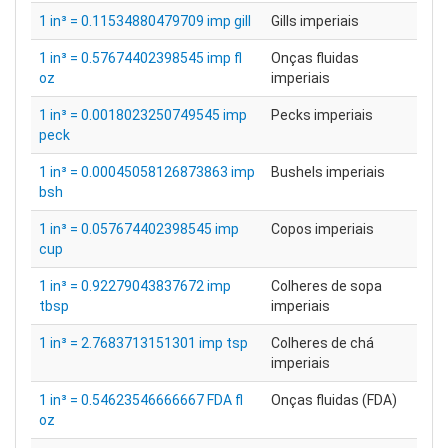
1 in³ = 0.11534880479709 imp gill
Gills imperiais
1 in³ = 0.57674402398545 imp fl
Onças fluidas
oz
imperiais
1 in³ = 0.0018023250749545 imp
Pecks imperiais
peck
1 in³ = 0.00045058126873863 imp
Bushels imperiais
bsh
1 in³ = 0.057674402398545 imp
Copos imperiais
cup
1 in³ = 0.92279043837672 imp
Colheres de sopa
tbsp
imperiais
1 in³ = 2.7683713151301 imp tsp
Colheres de chá
imperiais
1 in³ = 0.54623546666667 FDA fl
Onças fluidas (FDA)
oz