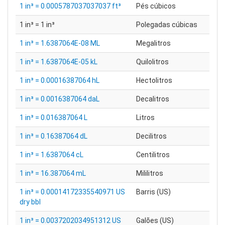
1 in³ = 0.0005787037037037 ft³
Pés cúbicos
1 in³ = 1 in³
Polegadas cúbicas
1 in³ = 1.6387064E-08 ML
Megalitros
1 in³ = 1.6387064E-05 kL
Quilolitros
1 in³ = 0.00016387064 hL
Hectolitros
1 in³ = 0.0016387064 daL
Decalitros
1 in³ = 0.016387064 L
Litros
1 in³ = 0.16387064 dL
Decilitros
1 in³ = 1.6387064 cL
Centilitros
1 in³ = 16.387064 mL
Mililitros
1 in³ = 0.00014172335540971 US
Barris (US)
dry bbl
1 in³ = 0.0037202034951312 US
Galões (US)