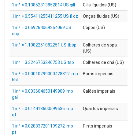
1 in³ = 0.13852813852814 US gill
Gills líquidos (US)
1 in³ = 0.55411255411255 US fl oz
Onças fluidas (US)
1 in³ = 0.069264069264069 US
Copos (US)
cup
1 in³ = 1.1082251082251 US tbsp
Colheres de sopa
(US)
1 in³ = 3.3246753246753 US tsp
Colheres de chá (US)
1 in³ = 0.00010299000428312 imp
Barris imperiais
bbl
1 in³ = 0.003604650149909 imp
Galões imperiais
gal
1 in³ = 0.014418600599636 imp
Quartos imperiais
qt
1 in³ = 0.028837201199272 imp
Pints imperiais
pt