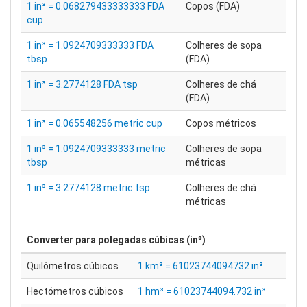
1 in³ = 0.068279433333333 FDA
Copos (FDA)
cup
1 in³ = 1.0924709333333 FDA
Colheres de sopa
tbsp
(FDA)
1 in³ = 3.2774128 FDA tsp
Colheres de chá
(FDA)
1 in³ = 0.065548256 metric cup
Copos métricos
1 in³ = 1.0924709333333 metric
Colheres de sopa
tbsp
métricas
1 in³ = 3.2774128 metric tsp
Colheres de chá
métricas
Converter para
polegadas cúbicas (in³)
Quilómetros cúbicos
1 km³ = 61023744094732 in³
Hectómetros cúbicos
1 hm³ = 61023744094.732 in³