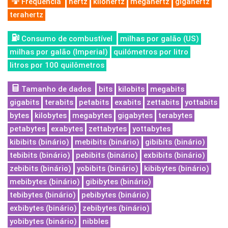
Frequência
hertz
kilohertz
megahertz
gigahertz
terahertz
Consumo de combustível
milhas por galão (US)
milhas por galão (Imperial)
quilómetros por litro
litros por 100 quilômetros
Tamanho de dados
bits
kilobits
megabits
gigabits
terabits
petabits
exabits
zettabits
yottabits
bytes
kilobytes
megabytes
gigabytes
terabytes
petabytes
exabytes
zettabytes
yottabytes
kibibits (binário)
mebibits (binário)
gibibits (binário)
tebibits (binário)
pebibits (binário)
exbibits (binário)
zebibits (binário)
yobibits (binário)
kibibytes (binário)
mebibytes (binário)
gibibytes (binário)
tebibytes (binário)
pebibytes (binário)
exbibytes (binário)
zebibytes (binário)
yobibytes (binário)
nibbles