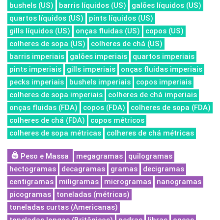
bushels (US)
barris líquidos (US)
galões líquidos (US)
quartos líquidos (US)
pints líquidos (US)
gills líquidos (US)
onças fluidas (US)
copos (US)
colheres de sopa (US)
colheres de chá (US)
barris imperiais
galões imperiais
quartos imperiais
pints imperiais
gills imperiais
onças fluidas imperiais
pecks imperiais
bushels imperiais
copos imperiais
colheres de sopa imperiais
colheres de chá imperiais
onças fluidas (FDA)
copos (FDA)
colheres de sopa (FDA)
colheres de chá (FDA)
copos métricos
colheres de sopa métricas
colheres de chá métricas
Peso e Massa
megagramas
quilogramas
hectogramas
decagramas
gramas
decigramas
centigramas
miligramas
microgramas
nanogramas
picogramas
toneladas (métricas)
toneladas curtas (Americanas)