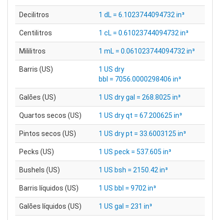
Decilitros
1 dL = 6.1023744094732 in³
Centilitros
1 cL = 0.61023744094732 in³
Mililitros
1 mL = 0.061023744094732 in³
Barris (US)
1 US dry
bbl = 7056.0000298406 in³
Galões (US)
1 US dry gal = 268.8025 in³
Quartos secos (US)
1 US dry qt = 67.200625 in³
Pintos secos (US)
1 US dry pt = 33.6003125 in³
Pecks (US)
1 US peck = 537.605 in³
Bushels (US)
1 US bsh = 2150.42 in³
Barris líquidos (US)
1 US bbl = 9702 in³
Galões líquidos (US)
1 US gal = 231 in³