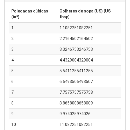
Polegadas cúbicas
Colheres de sopa (US) (US
(in³)
tbsp)
1
1.1082251082251
2
2.2164502164502
3
3.3246753246753
4
4.4329004329004
5
5.5411255411255
6
6.6493506493507
7
7.7575757575758
8
8.8658008658009
9
9.974025974026
10
11.082251082251