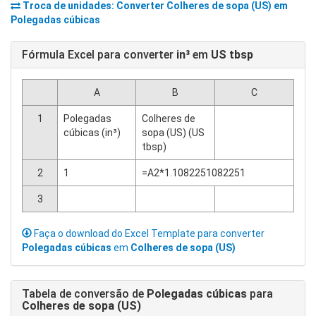
Troca de unidades: Converter
Colheres de sopa (US)
em
Polegadas cúbicas
Fórmula Excel para converter
in³
em
US tbsp
A
B
C
1
Polegadas
Colheres de
cúbicas (in³)
sopa (US) (US
tbsp)
2
1
=A2*1.1082251082251
3
Faça o download do Excel Template para converter
Polegadas cúbicas
em
Colheres de sopa (US)
Tabela de conversão de
Polegadas cúbicas
para
Colheres de sopa (US)