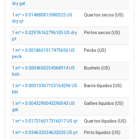
dry gal
1 in³ = 0.014880813980525 US
Quartos secos (US)
dry qt
1 in³ = 0.02976162796105 US dry
Pintos secos (US)
pt
1 in³ = 0.0018601017475656 US
Pecks (US)
peck
1 in³ = 0.0004650254368914 US
Bushels (US)
bsh
1 in³ = 0.00010307153164296 US
Barris líquidos (US)
bbl
1 in³ = 0.0043290043290043 US
Galões líquidos (US)
gal
1 in³ = 0.017316017316017 US qt
Quartos líquidos (US)
1 in³ = 0.034632034632035 US pt
Pints líquidos (US)