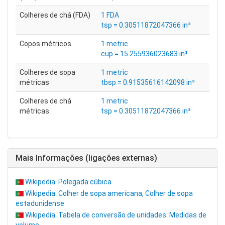
Colheres de chá (FDA)
1 FDA
tsp = 0.30511872047366 in³
Copos métricos
1 metric
cup = 15.255936023683 in³
Colheres de sopa
1 metric
métricas
tbsp = 0.91535616142098 in³
Colheres de chá
1 metric
métricas
tsp = 0.30511872047366 in³
Mais Informações (ligações externas)
Wikipedia: Polegada cúbica
Wikipedia: Colher de sopa americana, Colher de sopa
estadunidense
Wikipedia: Tabela de conversão de unidades: Medidas de