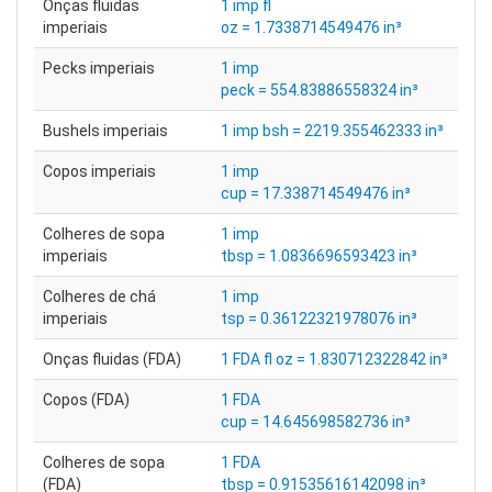
Onças fluidas
1 imp fl
imperiais
oz = 1.7338714549476 in³
Pecks imperiais
1 imp
peck = 554.83886558324 in³
Bushels imperiais
1 imp bsh = 2219.355462333 in³
Copos imperiais
1 imp
cup = 17.338714549476 in³
Colheres de sopa
1 imp
imperiais
tbsp = 1.0836696593423 in³
Colheres de chá
1 imp
imperiais
tsp = 0.36122321978076 in³
Onças fluidas (FDA)
1 FDA fl oz = 1.830712322842 in³
Copos (FDA)
1 FDA
cup = 14.645698582736 in³
Colheres de sopa
1 FDA
(FDA)
tbsp = 0.91535616142098 in³