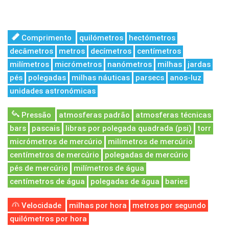
Comprimento
quilómetros
hectómetros
decâmetros
metros
decímetros
centímetros
milímetros
micrómetros
nanómetros
milhas
jardas
pés
polegadas
milhas náuticas
parsecs
anos-luz
unidades astronómicas
Pressão
atmosferas padrão
atmosferas técnicas
bars
pascais
libras por polegada quadrada (psi)
torr
micrómetros de mercúrio
milímetros de mercúrio
centímetros de mercúrio
polegadas de mercúrio
pés de mercúrio
milímetros de água
centímetros de água
polegadas de água
baries
Velocidade
milhas por hora
metros por segundo
quilómetros por hora