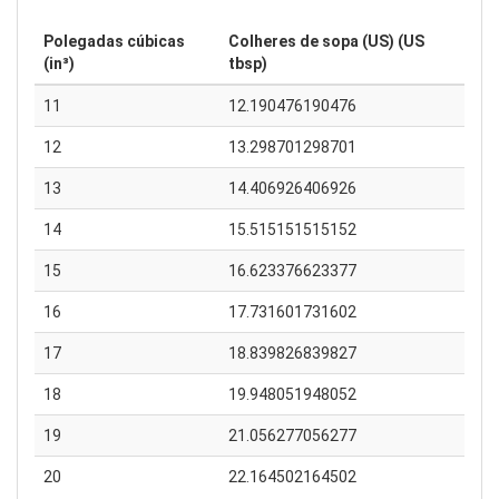
Polegadas cúbicas
Colheres de sopa (US) (US
(in³)
tbsp)
11
12.190476190476
12
13.298701298701
13
14.406926406926
14
15.515151515152
15
16.623376623377
16
17.731601731602
17
18.839826839827
18
19.948051948052
19
21.056277056277
20
22.164502164502