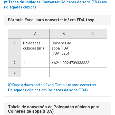
Troca de unidades: Converter
Colheres de sopa (FDA)
em
Polegadas cúbicas
Fórmula Excel para converter
in³
em
FDA tbsp
A
B
C
1
Polegadas
Colheres de
cúbicas (in³)
sopa (FDA)
(FDA tbsp)
2
1
=A2*1.0924709333333
3
Faça o download do Excel Template para converter
Polegadas cúbicas
em
Colheres de sopa (FDA)
Tabela de conversão de
Polegadas cúbicas
para
Colheres de sopa (FDA)