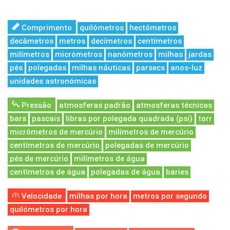
Comprimento
quilómetros
hectómetros
decâmetros
metros
decímetros
centímetros
milímetros
micrómetros
nanómetros
milhas
jardas
pés
polegadas
milhas náuticas
parsecs
anos-luz
unidades astronómicas
Pressão
atmosferas padrão
atmosferas técnicas
bars
pascais
libras por polegada quadrada (psi)
torr
micrómetros de mercúrio
milímetros de mercúrio
centímetros de mercúrio
polegadas de mercúrio
pés de mercúrio
milímetros de água
centímetros de água
polegadas de água
baries
Velocidade
milhas por hora
metros por segundo
quilómetros por hora