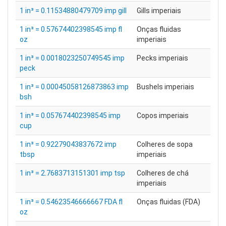
1 in³ = 0.11534880479709 imp gill
Gills imperiais
1 in³ = 0.57674402398545 imp fl
Onças fluidas
oz
imperiais
1 in³ = 0.0018023250749545 imp
Pecks imperiais
peck
1 in³ = 0.00045058126873863 imp
Bushels imperiais
bsh
1 in³ = 0.057674402398545 imp
Copos imperiais
cup
1 in³ = 0.92279043837672 imp
Colheres de sopa
tbsp
imperiais
1 in³ = 2.7683713151301 imp tsp
Colheres de chá
imperiais
1 in³ = 0.54623546666667 FDA fl
Onças fluidas (FDA)
oz