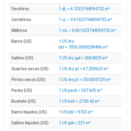
Decilitros
1 dL = 6.1023744094732 in³
Centilitros
1 cL = 0.61023744094732 in³
Mililitros
1 mL = 0.061023744094732 in³
Barris (US)
1 US dry
bbl = 7056.0000298406 in³
Galões (US)
1 US dry gal = 268.8025 in³
Quartos secos (US)
1 US dry qt = 67.200625 in³
Pintos secos (US)
1 US dry pt = 33.6003125 in³
Pecks (US)
1 US peck = 537.605 in³
Bushels (US)
1 US bsh = 2150.42 in³
Barris líquidos (US)
1 US bbl = 9702 in³
Galões líquidos (US)
1 US gal = 231 in³