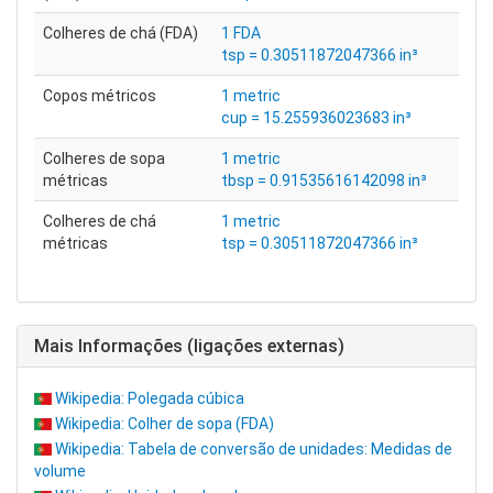
Colheres de chá (FDA)
1 FDA
tsp = 0.30511872047366 in³
Copos métricos
1 metric
cup = 15.255936023683 in³
Colheres de sopa
1 metric
métricas
tbsp = 0.91535616142098 in³
Colheres de chá
1 metric
métricas
tsp = 0.30511872047366 in³
Mais Informações (ligações externas)
Wikipedia: Polegada cúbica
Wikipedia: Colher de sopa (FDA)
Wikipedia: Tabela de conversão de unidades: Medidas de
volume