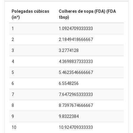
Polegadas cúbicas
Colheres de sopa (FDA) (FDA
(in³)
tbsp)
1
1.0924709333333
2
2.1849418666667
3
3.2774128
4
4.3698837333333
5
5.4623546666667
6
6.5548256
7
7.6472965333333
8
8.7397674666667
9
9.8322384
10
10.924709333333