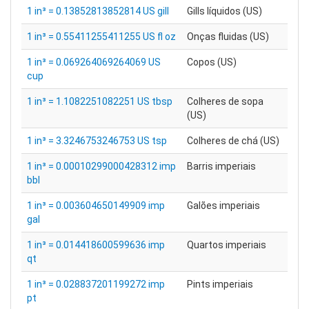
1 in³ = 0.13852813852814 US gill
Gills líquidos (US)
1 in³ = 0.55411255411255 US fl oz
Onças fluidas (US)
1 in³ = 0.069264069264069 US
Copos (US)
cup
1 in³ = 1.1082251082251 US tbsp
Colheres de sopa
(US)
1 in³ = 3.3246753246753 US tsp
Colheres de chá (US)
1 in³ = 0.00010299000428312 imp
Barris imperiais
bbl
1 in³ = 0.003604650149909 imp
Galões imperiais
gal
1 in³ = 0.014418600599636 imp
Quartos imperiais
qt
1 in³ = 0.028837201199272 imp
Pints imperiais
pt