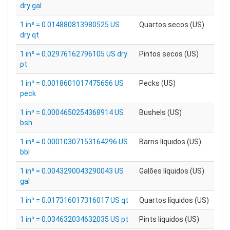
dry gal
1 in³ = 0.014880813980525 US
Quartos secos (US)
dry qt
1 in³ = 0.02976162796105 US dry
Pintos secos (US)
pt
1 in³ = 0.0018601017475656 US
Pecks (US)
peck
1 in³ = 0.0004650254368914 US
Bushels (US)
bsh
1 in³ = 0.00010307153164296 US
Barris líquidos (US)
bbl
1 in³ = 0.0043290043290043 US
Galões líquidos (US)
gal
1 in³ = 0.017316017316017 US qt
Quartos líquidos (US)
1 in³ = 0.034632034632035 US pt
Pints líquidos (US)