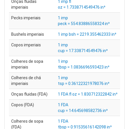
Onças fluidas
1 imp fl
imperiais
oz = 1.7338714549476 in³
Pecks imperiais
1 imp
peck = 554.83886558324 in³
Bushels imperiais
1 imp bsh = 2219.355462333 in³
Copos imperiais
1 imp
cup = 17.338714549476 in³
Colheres de sopa
1 imp
imperiais
tbsp = 1.0836696593423 in³
Colheres de chá
1 imp
imperiais
tsp = 0.36122321978076 in³
Onças fluidas (FDA)
1 FDA fl oz = 1.830712322842 in³
Copos (FDA)
1 FDA
cup = 14.645698582736 in³
Colheres de sopa
1 FDA
(FDA)
tbsp = 0.91535616142098 in³