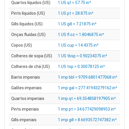
Quartos líquidos (US)
1 US qt = 57.75 in³
Pints líquidos (US)
1 US pt = 28.875 in³
Gills líquidos (US)
1 US gill = 7.21875 in³
Onças fluidas (US)
1 US fl oz = 1.8046875 in³
Copos (US)
1 US cup = 14.4375 in³
Colheres de sopa (US)
1 US tbsp = 0.90234375 in³
Colheres de chá (US)
1 US tsp = 0.30078125 in³
Barris imperiais
1 imp bbl = 9709.6801477068 in³
Galões imperiais
1 imp gal = 277.41943279162 in³
Quartos imperiais
1 imp qt = 69.354858197905 in³
Pints imperiais
1 imp pt = 34.677429098953 in³
Gills imperiais
1 imp gill = 8.6693572747382 in³