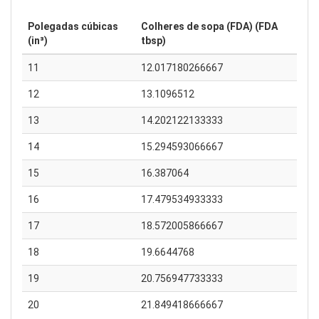
Polegadas cúbicas
Colheres de sopa (FDA) (FDA
(in³)
tbsp)
11
12.017180266667
12
13.1096512
13
14.202122133333
14
15.294593066667
15
16.387064
16
17.479534933333
17
18.572005866667
18
19.6644768
19
20.756947733333
20
21.849418666667