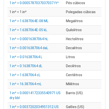
1 in³ = 0.0005787037037037 ft³
Pés cúbicos
1 in³ = 1 in³
Polegadas cúbicas
1 in³ = 1.6387064E-08 ML
Megalitros
1 in³ = 1.6387064E-05 kL
Quilolitros
1 in³ = 0.00016387064 hL
Hectolitros
1 in³ = 0.0016387064 daL
Decalitros
1 in³ = 0.016387064 L
Litros
1 in³ = 0.16387064 dL
Decilitros
1 in³ = 1.6387064 cL
Centilitros
1 in³ = 16.387064 mL
Mililitros
1 in³ = 0.00014172335540971 US
Barris (US)
dry bbl
1 in³ = 0.0037202034951312 US
Galões (US)