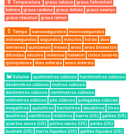
Temperatura
graus celsius
graus fahrenheit
kelvins
graus rankine
graus delisle
graus newton
graus réaumur
graus rømer
Tempo
nanossegundos
microssegundos
milissegundos
segundos
minutos
horas
dias
semanas
quinzenas
meses
anos
anos bissextos
décadas
séculos
milénios
halakim
ciclos lunares
quinquénios
dias siderais
anos siderais
Volume
quilómetros cúbicos
hectómetros cúbicos
decâmetros cúbicos
metros cúbicos
decímetros cúbicos
centímetros cúbicos
milímetros cúbicos
pés cúbicos
polegadas cúbicas
megalitros
quilolitros
hectolitros
decalitros
litros
decilitros
centilitros
mililitros
barris (US)
galões (US)
quartos secos (US)
pintos secos (US)
pecks (US)
bushels (US)
barris líquidos (US)
galões líquidos (US)