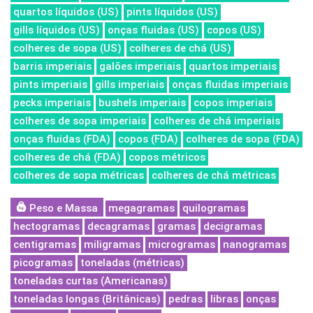
quartos líquidos (US)
pints líquidos (US)
gills líquidos (US)
onças fluidas (US)
copos (US)
colheres de sopa (US)
colheres de chá (US)
barris imperiais
galões imperiais
quartos imperiais
pints imperiais
gills imperiais
onças fluidas imperiais
pecks imperiais
bushels imperiais
copos imperiais
colheres de sopa imperiais
colheres de chá imperiais
onças fluidas (FDA)
copos (FDA)
colheres de sopa (FDA)
colheres de chá (FDA)
copos métricos
colheres de sopa métricas
colheres de chá métricas
Peso e Massa
megagramas
quilogramas
hectogramas
decagramas
gramas
decigramas
centigramas
miligramas
microgramas
nanogramas
picogramas
toneladas (métricas)
toneladas curtas (Americanas)
toneladas longas (Britânicas)
pedras
libras
onças