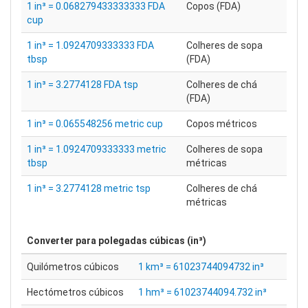
1 in³ = 0.068279433333333 FDA
Copos (FDA)
cup
1 in³ = 1.0924709333333 FDA
Colheres de sopa
tbsp
(FDA)
1 in³ = 3.2774128 FDA tsp
Colheres de chá
(FDA)
1 in³ = 0.065548256 metric cup
Copos métricos
1 in³ = 1.0924709333333 metric
Colheres de sopa
tbsp
métricas
1 in³ = 3.2774128 metric tsp
Colheres de chá
métricas
Converter para
polegadas cúbicas (in³)
Quilómetros cúbicos
1 km³ = 61023744094732 in³
Hectómetros cúbicos
1 hm³ = 61023744094.732 in³