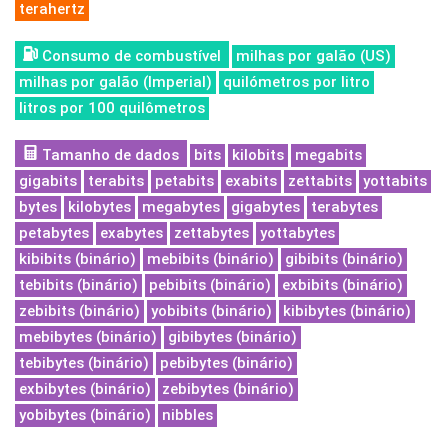
terahertz
Consumo de combustível
milhas por galão (US)
milhas por galão (Imperial)
quilómetros por litro
litros por 100 quilômetros
Tamanho de dados
bits
kilobits
megabits
gigabits
terabits
petabits
exabits
zettabits
yottabits
bytes
kilobytes
megabytes
gigabytes
terabytes
petabytes
exabytes
zettabytes
yottabytes
kibibits (binário)
mebibits (binário)
gibibits (binário)
tebibits (binário)
pebibits (binário)
exbibits (binário)
zebibits (binário)
yobibits (binário)
kibibytes (binário)
mebibytes (binário)
gibibytes (binário)
tebibytes (binário)
pebibytes (binário)
exbibytes (binário)
zebibytes (binário)
yobibytes (binário)
nibbles